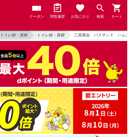
クーポン
閲覧履歴
お気に入り
検索
カート
トイレ砂・床材
トイレ砂・床材
三晃商会 バスサンド ハムスター