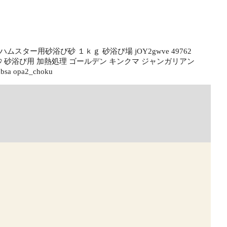
ハムスター用砂浴び砂 １ｋｇ 砂浴び場 jOY2gwve 49762
砂 バス サンド 砂 砂浴び用 加熱処理 ゴールデン キンクマ ジャンガリアン
a opa2_choku