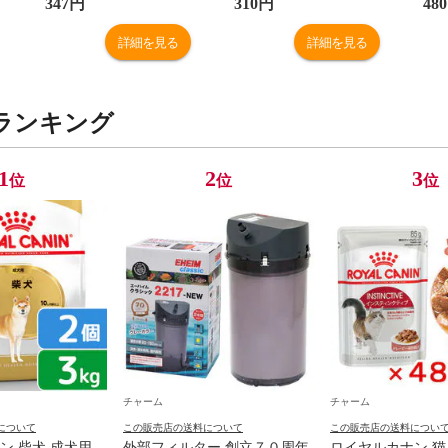
 モモンガ 関
サンド 消臭 関東当日便
用 お一人様６点限り
347
円
310
円
480
東当日便
詳細を見る
詳細を見る
ランキング
1
2
3
位
位
位
チャーム
チャーム
について
この販売店の送料について
この販売店の送料につい
ン 柴犬 成犬用
外部フィルター 創立７０周年
ロイヤルカナン 猫