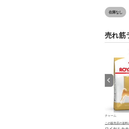
ター リス
東当日便
在庫なし
売れ筋
9
10
位
位
チャーム
チャーム
の送料について
この販売店の送料について
この販売店の送料
フード サイエンスダイ
ドッグフード サイエンスダイ
ロイヤルカナ