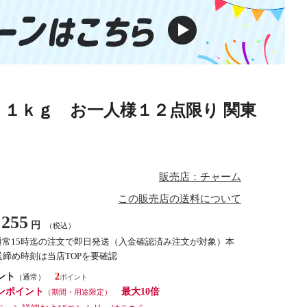
１ｋｇ お一人様１２点限り 関東
販売店：チャーム
この販売店の送料について
255
円
（税込）
通常15時迄の注文で即日発送（入金確認済み注文が対象）本
締め時刻は当店TOPを要確認
ント
2
（通常）
ンポイント
最大10倍
（期間・用途限定）