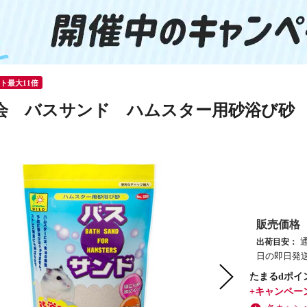
ント最大11倍
会 バスサンド ハムスター用砂浴び砂 
販売価格
出荷目安：
日の即日発送
たまるdポイ
+キャンペー