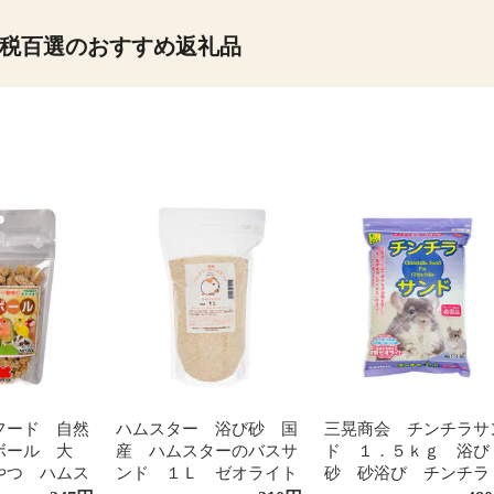
税百選のおすすめ返礼品
フード 自然
ハムスター 浴び砂 国
三晃商会 チンチラサ
ボール 大
産 ハムスターのバスサ
ド １．５ｋｇ 浴び
やつ ハムス
ンド １Ｌ ゼオライト
砂 砂浴び チンチラ