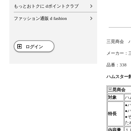
もっとおトクに dポイントクラブ
ファッション通販 d fashion
三晃商会 
ログイン
メーカー：
品番：338
ハムスター
三晃商会 
対象
ハ
●
●
特長
●
た
内容量
１