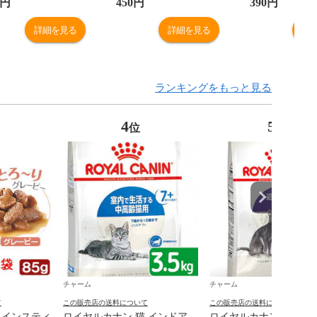
 関
一人様１０点限り プレ
スター 餌 総合栄養食
限り
円
450
円
390
円
ーリードッグ 関東当日便
関東当日便
詳細を見る
詳細を見る
詳
ランキングをもっと見る
4
5
位
位
チャーム
チャーム
て
この販売店の送料について
この販売店の送料について
 インスティ
ロイヤルカナン 猫 インドア
ロイヤルカナン 猫 避妊