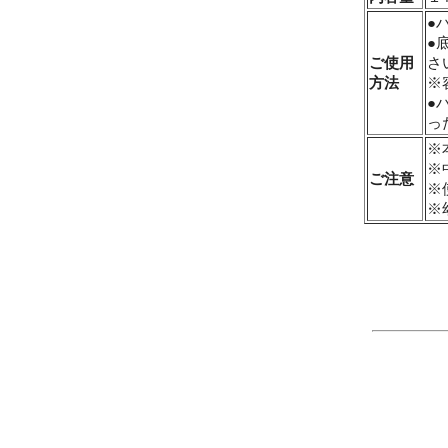
●
●
ご使用
さ
方法
※
●
っ
※
※
ご注意
※
※