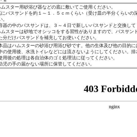
ハムスター用砂浴び器などの底に敷いてご使用ください。
底にバスサンドを約１～１．５ｃｍくらい（受け皿の半分くらいの
い。
容器の中のバスサンドは、３～４日で新しいバスサンドと交換して
ハムスターは砂地でオシッコをする習性がありますので、バスサン
た分だけバスサンドを補充してお使いください。
本品はハムスターの砂浴び用浴び砂です。他の生体及び他の目的に
中の使用後、水洗トイレなどには流さないようにしてください。排
使用後の処理は各自治体のゴミ処理法に従ってください。
幼児の手の届かない場所に保管してください。