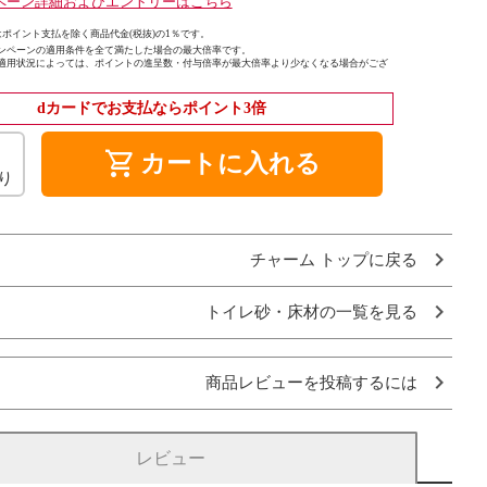
ペーン詳細およびエントリーはこちら
ポイント支払を除く商品代金(税抜)の1％です。
ンペーンの適用条件を全て満たした場合の最大倍率です。
適用状況によっては、ポイントの進呈数・付与倍率が最大倍率より少なくなる場合がござ
dカードでお支払ならポイント3倍
shopping_cart
カートに入れる
り
チャーム トップに戻る
トイレ砂・床材の一覧を見る
商品レビューを投稿するには
レビュー