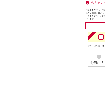
各キャン
※たまるdポイントは
※
表示倍率は各キャ
各キャンペーンの
います。
※クーポン適用後
お気に入