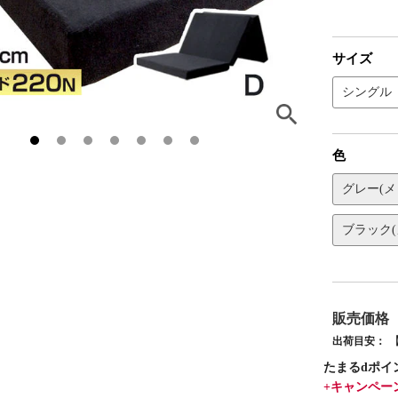
サイズ
シングル
色
グレー(メ
ブラック(
販売価格
出荷目安：
たまるdポイ
+キャンペー