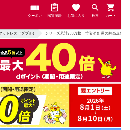
クーポン
閲覧履歴
お気に入り
検索
カート
マットレス（ダブル）
シリーズ累計200万枚！竹炭消臭 男の純高反発(R) 三