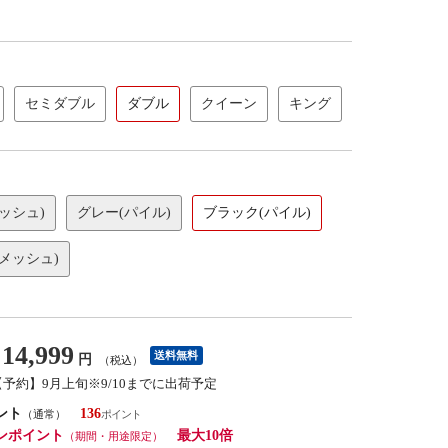
セミダブル
ダブル
クイーン
キング
ッシュ)
グレー(パイル)
ブラック(パイル)
メッシュ)
14,999
送料無料
円
（税込）
【予約】9月上旬※9/10までに出荷予定
ント
136
（通常）
ンポイント
最大10倍
（期間・用途限定）