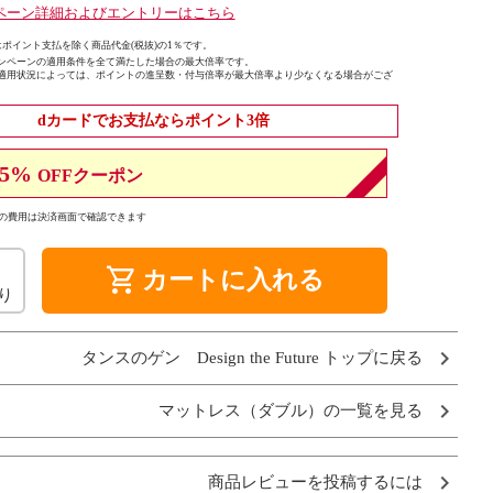
ペーン詳細およびエントリーはこちら
ポイント支払を除く商品代金(税抜)の1％です。
ンペーンの適用条件を全て満たした場合の最大倍率です。
適用状況によっては、ポイントの進呈数・付与倍率が最大倍率より少なくなる場合がござ
dカードでお支払ならポイント3倍
5%
OFFクーポン
の費用は決済画面で確認できます
shopping_cart
カートに入れる
り
タンスのゲン Design the Future トップに戻る
マットレス（ダブル）の一覧を見る
商品レビューを投稿するには