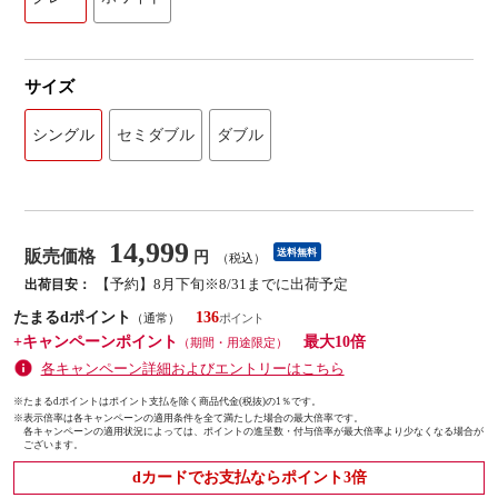
サイズ
シングル
セミダブル
ダブル
14,999
販売価格
送料無料
円
（税込）
【予約】8月下旬※8/31までに出荷予定
出荷目安：
たまるdポイント
136
（通常）
+キャンペーンポイント
最大10倍
（期間・用途限定）
各キャンペーン詳細およびエントリーはこちら
※たまるdポイントはポイント支払を除く商品代金(税抜)の1％です。
※
表示倍率は各キャンペーンの適用条件を全て満たした場合の最大倍率です。
各キャンペーンの適用状況によっては、ポイントの進呈数・付与倍率が最大倍率より少なくなる場合が
ございます。
dカードでお支払ならポイント3倍