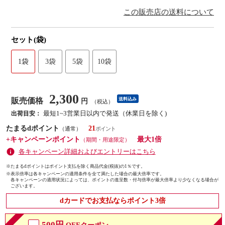
この販売店の送料について
セット(袋)
1袋
3袋
5袋
10袋
2,300
販売価格
送料込み
円
（税込）
最短1~3営業日以内で発送（休業日を除く)
出荷目安：
たまるdポイント
21
（通常）
+キャンペーンポイント
最大1倍
（期間・用途限定）
各キャンペーン詳細およびエントリーはこちら
※たまるdポイントはポイント支払を除く商品代金(税抜)の1％です。
※
表示倍率は各キャンペーンの適用条件を全て満たした場合の最大倍率です。
各キャンペーンの適用状況によっては、ポイントの進呈数・付与倍率が最大倍率より少なくなる場合が
ございます。
dカードでお支払ならポイント3倍
500円