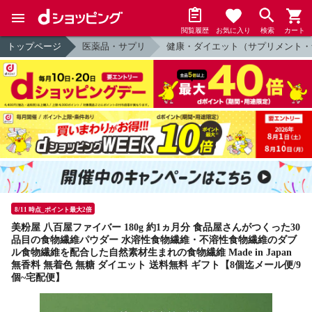
閲覧履歴
お気に入り
検索
カート
トップページ
医薬品・サプリ
健康・ダイエット（サプリメント・
8/11 時点_ポイント最大2倍
美粉屋 八百屋ファイバー 180g 約1ヵ月分 食品屋さんがつくった30
品目の食物繊維パウダー 水溶性食物繊維・不溶性食物繊維のダブ
ル食物繊維を配合した自然素材生まれの食物繊維 Made in Japan
無香料 無着色 無糖 ダイエット 送料無料 ギフト【8個迄メール便/9
個~宅配便】