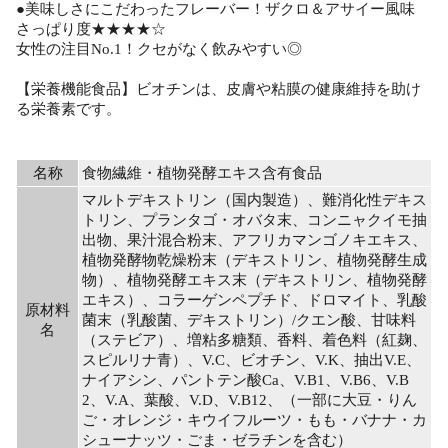
●美味しさにこだわったフレーバー！ザクロ＆アサイー風味
さっぱり度★★★★☆
女性の注目No.1！クセがなく飲みやすい◎
【栄養機能食品】ビオチンは、皮膚や粘膜の健康維持を助け
る栄養素です。
名称
食物繊維・植物発酵エキス含有食品
マルトデキストリン（国内製造）、難消化性デキス
トリン、プランタゴ・オバタ末、コンニャクイモ抽
出物、果汁混合粉末、アフリカマンゴノキエキス、
植物発酵物乾燥粉末（デキストリン、植物発酵生成
物）、植物発酵エキス末（デキストリン、植物発酵
エキス）、コラーゲンペプチド、ドロマイト、乳酸
原材料
菌末（乳酸菌、デキストリン）/クエン酸、甘味料
名
（ステビア）、増粘多糖類、香料、着色料（紅麹、
スピルリナ青）、V.C、ビオチン、V.K、抽出V.E、
ナイアシン、パントテン酸Ca、V.B1、V.B6、V.B
2、V.A、葉酸、V.D、V.B12、（一部に大豆・りん
ご・オレンジ・キウイフルーツ・もも・バナナ・カ
シューナッツ・ごま・ゼラチンを含む）