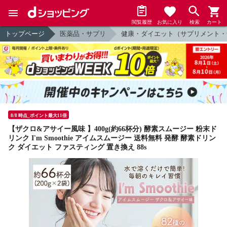
閲覧履歴
お気に入り
検索
カート
トップページ
医薬品・サプリ
健康・ダイエット（サプリメント・
8/8 時点_ポイント最大11倍
【ザクロ&アサイー風味 】400g(約66杯分) 酵素スムージー 粉末ド
リンク I'm Smoothie アイムスムージー 送料無料 発酵 酵素ドリン
ク ダイエット ファスティング 置き換え 88s