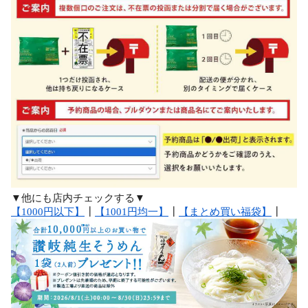
▼他にも店内チェックする▼
【1000円以下】
┃
【1001円均一】
┃
【まとめ買い福袋】
┃