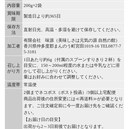
内容量
200g×2袋
賞味期
製造日より約365日
限
保存方
直射日光、高温・多湿を避けて保存してください。
法
有限会社 味源（美味しさは元気の源 自然の館）
加工者
香川県仲多度郡まんのう町宮田1019-16 TEL0877-7
5-3181
1日あたり約6g（付属のスプーンすりきり２杯）を
召し上
目安に、150～200ml程度の水または牛乳などに溶
がり方
かして召し上がりください。
量はお好みに合わせて調整してください。
温度帯
常温便
2個までネコポス（ポスト投函）/3個以上宅配便
商品出荷後の住所変更には≪再送料≫が必要となり
ます。ご注文確定前に今一度お届け先をご確認くだ
さい。
【お届け日の目安】
出荷から2～3日前後でお届けとなります。