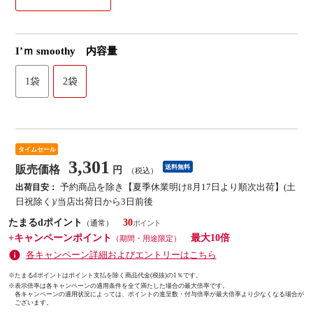
I’ｍ smoothy 内容量
1袋
2袋
タイムセール
3,301
販売価格
送料無料
円
（税込）
予約商品を除き【夏季休業明け8月17日より順次出荷】(土
出荷目安：
日祝除く)/当店出荷日から3日前後
たまるdポイント
30
（通常）
+キャンペーンポイント
最大10倍
（期間・用途限定）
各キャンペーン詳細およびエントリーはこちら
※たまるdポイントはポイント支払を除く商品代金(税抜)の1％です。
※
表示倍率は各キャンペーンの適用条件を全て満たした場合の最大倍率です。
各キャンペーンの適用状況によっては、ポイントの進呈数・付与倍率が最大倍率より少なくなる場合が
ございます。