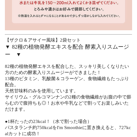
【ザクロ＆アサイー風味】2袋セット
▼ 82種の植物発酵エキスを配合 酵素入りスムージ
ー ▼
82種の植物発酵エキスを配合した、スッキリ美しくなりたい
方のための酵素入りスムージーができました！
13種のビタミン、乳酸菌＆コラーゲン、食物繊維もたっぷり
配合。
天然甘味料のみを使用しています。
サイリウム・グルコマンナンの2種の食物繊維がお腹の中で膨
らむので腹持ちも◎！お水や牛乳などで割ってお楽しみいた
だけます。
●1杯たったの23kcal！（水で割った場合）
パスタランチ約750kcalをI'm Smoothieに置き換えると、727kc
alカットに成功！