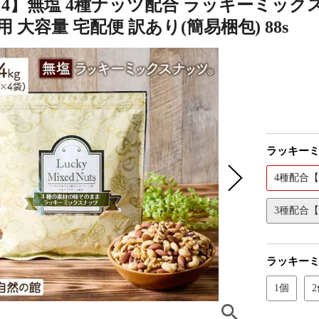
g×4】無塩 4種ナッツ配合 ラッキーミッ
用 大容量 宅配便 訳あり(簡易梱包) 88s
ラッキー
4種配合
3種配合
ラッキー
1個