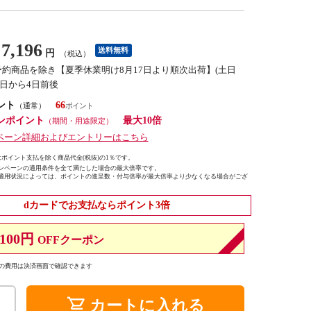
7,196
送料無料
円
（税込）
予約商品を除き【夏季休業明け8月17日より順次出荷】(土日
荷日から4日前後
ント
66
（通常）
ンポイント
最大10倍
（期間・用途限定）
ペーン詳細およびエントリーはこちら
ポイント支払を除く商品代金(税抜)の1％です。
ンペーンの適用条件を全て満たした場合の最大倍率です。
適用状況によっては、ポイントの進呈数・付与倍率が最大倍率より少なくなる場合がござ
dカードでお支払ならポイント3倍
100円
OFFクーポン
の費用は決済画面で確認できます
shopping_cart
カートに入れる