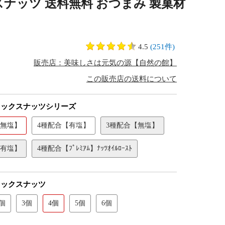
クスナッツ 送料無料 おつまみ 製菓材
4.5
(251件)
販売店：美味しさは元気の源【自然の館】
この販売店の送料について
ミックスナッツシリーズ
【無塩】
4種配合【有塩】
3種配合【無塩】
【有塩】
4種配合【ﾌﾟﾚﾐｱﾑ】ﾅｯﾂｵｲﾙﾛｰｽﾄ
ミックスナッツ
2個
3個
4個
5個
6個