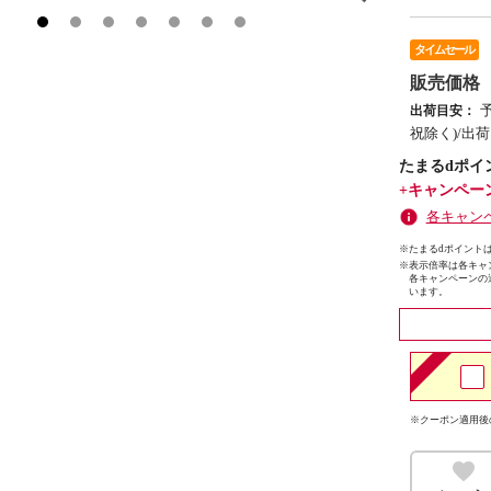
タイムセール
販売価格
出荷目安：
祝除く)/出
たまるdポイ
+キャンペー
各キャン
※たまるdポイントは
※
表示倍率は各キャ
各キャンペーンの
います。
※クーポン適用後