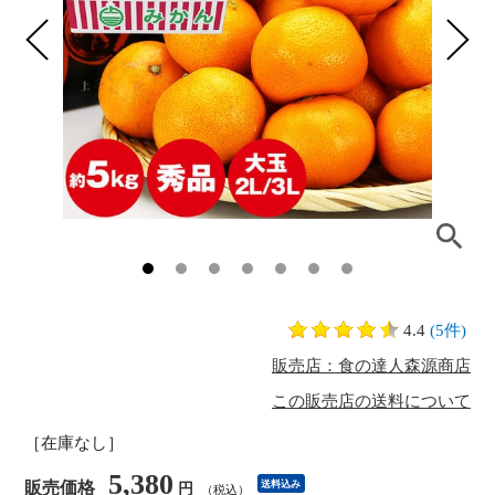
4.4
(5件)
販売店：食の達人森源商店
この販売店の送料について
［在庫なし］
5,380
販売価格
送料込み
円
（税込）