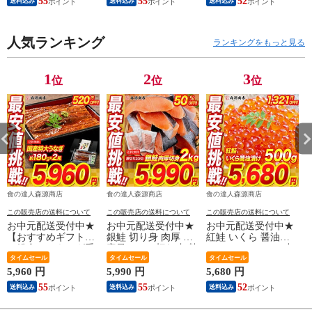
55
55
52
送料込み
送料込み
送料込み
料 山椒鰻たれ付お取
【最安値挑戦！11980
7000円→5680円セー
り寄せグルメ 食品
円→半額★5990円セ
ル】
海鮮 土用丑 【最安
ール】
値挑戦！6480円
人気ランキング
ランキングをもっと見る
→5960円セール】
1
2
3
位
位
位
食の達人森源商店
食の達人森源商店
食の達人森源商店
この販売店の送料について
この販売店の送料について
この販売店の送料について
お中元配送受付中★
お中元配送受付中★
お中元配送受付中★
【おすすめギフト】
銀鮭 切り身 肉厚 大
紅鮭 いくら 醤油漬
＼総合ランキング受
容量 2kg 20切れ 加熱
け 500g(250g×2P) 小
賞の鰻／ うなぎ 鰻
タイムセール
用 さけ 鮭 焼き鮭 チ
タイムセール
粒 送料無料 お取り
タイムセール
国産 無投薬うなぎ
リ産 朝食 おかず お
寄せグルメ 食品 海
5,960 円
5,990 円
5,680 円
2
180g前後×2本 送料無
取り寄せグルメ 食品
鮮 【最安値に挑戦！
55
55
52
送料込み
送料込み
送料込み
料 山椒鰻たれ付お取
【最安値挑戦！11980
7000円→5680円セー
り寄せグルメ 食品
円→半額★5990円セ
ル】