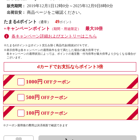
2019年12月1日12時0分～2025年12月9日8時0分
販売期間：
商品ページをご確認ください。
出荷目安：
たまるdポイント
49
（通常）
+キャンペーンポイント
最大10倍
（期間・用途限定）
各キャンペーン詳細およびエントリーはこちら
※たまるdポイントはポイント支払を除く商品代金(税抜)の1％です。
※
表示倍率は各キャンペーンの適用条件を全て満たした場合の最大倍率です。
各キャンペーンの適用状況によっては、ポイントの進呈数・付与倍率が最大倍率より少なくなる場合が
ございます。
dカードでお支払ならポイント3倍
1000円
OFFクーポン
500円
OFFクーポン
100円
OFFクーポン
※クーポン適用後の費用は決済画面で確認できます