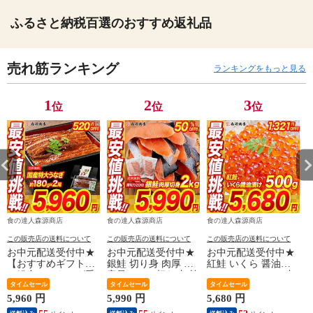
ふるさと納税百選のおすすめ返礼品
売れ筋ランキング
ランキングをもっと見る
1
2
3
位
位
位
食の達人森源商店
食の達人森源商店
食の達人森源商店
この販売店の送料について
この販売店の送料について
この販売店の送料について
お中元配送受付中★
お中元配送受付中★
お中元配送受付中★
【おすすめギフト】
銀鮭 切り身 肉厚 大
紅鮭 いくら 醤油漬
＼総合ランキング受
容量 2kg 20切れ 加熱
け 500g(250g×2P) 小
賞の鰻／ うなぎ 鰻
タイムセール
用 さけ 鮭 焼き鮭 チ
タイムセール
粒 送料無料 お取り
タイムセール
国産 無投薬うなぎ
リ産 朝食 おかず お
寄せグルメ 食品 海
5,960 円
5,990 円
5,680 円
4
180g前後×2本 送料無
取り寄せグルメ 食品
鮮 【最安値に挑戦！