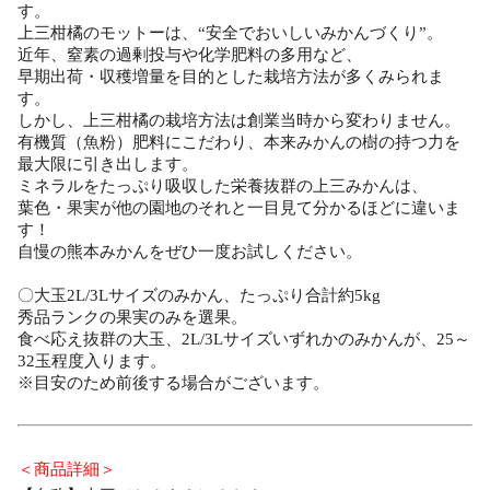
す。
上三柑橘のモットーは、“安全でおいしいみかんづくり”。
近年、窒素の過剰投与や化学肥料の多用など、
早期出荷・収穫増量を目的とした栽培方法が多くみられま
す。
しかし、上三柑橘の栽培方法は創業当時から変わりません。
有機質（魚粉）肥料にこだわり、本来みかんの樹の持つ力を
最大限に引き出します。
ミネラルをたっぷり吸収した栄養抜群の上三みかんは、
葉色・果実が他の園地のそれと一目見て分かるほどに違いま
す！
自慢の熊本みかんをぜひ一度お試しください。
〇大玉2L/3Lサイズのみかん、たっぷり合計約5kg
秀品ランクの果実のみを選果。
食べ応え抜群の大玉、2L/3Lサイズいずれかのみかんが、25～
32玉程度入ります。
※目安のため前後する場合がございます。
＜商品詳細＞