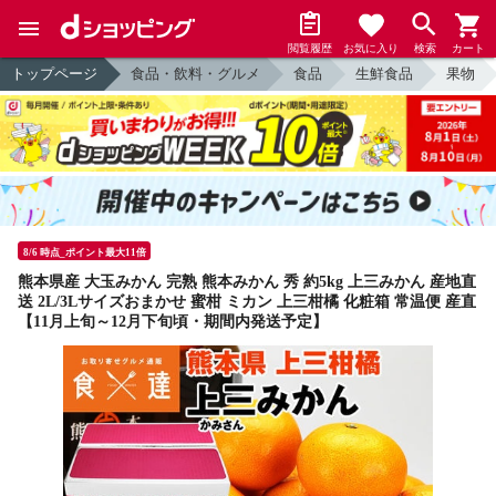
閲覧履歴
お気に入り
検索
カート
トップページ
食品・飲料・グルメ
食品
生鮮食品
果物
8/6 時点_ポイント最大11倍
熊本県産 大玉みかん 完熟 熊本みかん 秀 約5kg 上三みかん 産地直
送 2L/3Lサイズおまかせ 蜜柑 ミカン 上三柑橘 化粧箱 常温便 産直
【11月上旬～12月下旬頃・期間内発送予定】