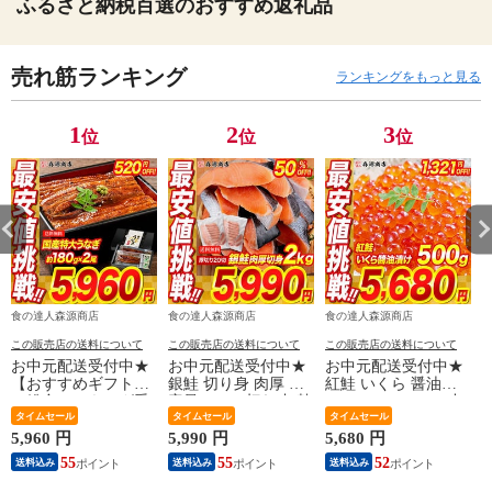
ふるさと納税百選のおすすめ返礼品
売れ筋ランキング
ランキングをもっと見る
1
2
3
位
位
位
食の達人森源商店
食の達人森源商店
食の達人森源商店
この販売店の送料について
この販売店の送料について
この販売店の送料について
お中元配送受付中★
お中元配送受付中★
お中元配送受付中★
【おすすめギフト】
銀鮭 切り身 肉厚 大
紅鮭 いくら 醤油漬
＼総合ランキング受
容量 2kg 20切れ 加熱
け 500g(250g×2P) 小
賞の鰻／ うなぎ 鰻
タイムセール
用 さけ 鮭 焼き鮭 チ
タイムセール
粒 送料無料 お取り
タイムセール
国産 無投薬うなぎ
リ産 朝食 おかず お
寄せグルメ 食品 海
5,960 円
5,990 円
5,680 円
4
180g前後×2本 送料無
取り寄せグルメ 食品
鮮 【最安値に挑戦！
55
55
52
送料込み
送料込み
送料込み
料 山椒鰻たれ付お取
【最安値挑戦！11980
7000円→5680円セー
り寄せグルメ 食品
円→半額★5990円セ
ル】