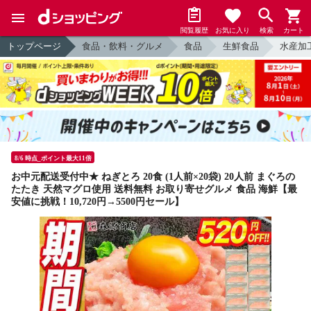
閲覧履歴
お気に入り
検索
カート
トップページ
食品・飲料・グルメ
食品
生鮮食品
水産加
8/6 時点_ポイント最大11倍
お中元配送受付中★ ねぎとろ 20食 (1人前×20袋) 20人前 まぐろの
たたき 天然マグロ使用 送料無料 お取り寄せグルメ 食品 海鮮【最
安値に挑戦！10,720円→5500円セール】