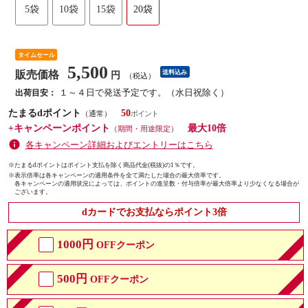
5袋
10袋
15袋
20袋
タイムセール
5,500
販売価格
送料込み
円
（税込）
１～４日で発送予定です。（水日祝除く）
出荷目安：
たまるdポイント
50
（通常）
+キャンペーンポイント
最大10倍
（期間・用途限定）
各キャンペーン詳細およびエントリーはこちら
※たまるdポイントはポイント支払を除く商品代金(税抜)の1％です。
※
表示倍率は各キャンペーンの適用条件を全て満たした場合の最大倍率です。
各キャンペーンの適用状況によっては、ポイントの進呈数・付与倍率が最大倍率より少なくなる場合が
ございます。
dカードでお支払ならポイント3倍
1000円
OFFクーポン
500円
OFFクーポン