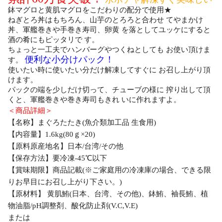
鉢マグロと黄肌マグロをこだわりの配分で使用★
ねぎとろ丼はもちろん、山芋のとろろと合わせ てやまかけ
丼、軍艦巻きや手巻き寿司、卵黄 を落としてユッケにすると
酒の肴にもピッタリで す。
ちょっと一工夫でハンバーグやつくねとしても お使い頂けま
便利な小分けパック！
す。
使いたい時に使いたい分だけ解凍してすぐに お召し上がり頂
けます。
パックの端を少しだけ切って、チューブの様に 搾り出して頂
くと、軍艦巻きや巻き寿司もきれ いに作れますよ。
＜商品詳細＞
【名称】まぐろたたき(魚介類加工品 生食用)
【内容量】1.6kg(80ｇ×20)
【原料原産地名】日本/台湾/その他
【保存方法】要冷凍-45℃以下
【賞味期限】商品記載(※ご家庭用の冷凍庫の場合、できる限
りお早目にお召し上がり下さい。)
【原材料】 黄肌鮪(日本、台湾、その他)、鉢鮪、袖長鮪、植
物油脂/pH調整剤、酸化防止剤(V.C,V.E)
または