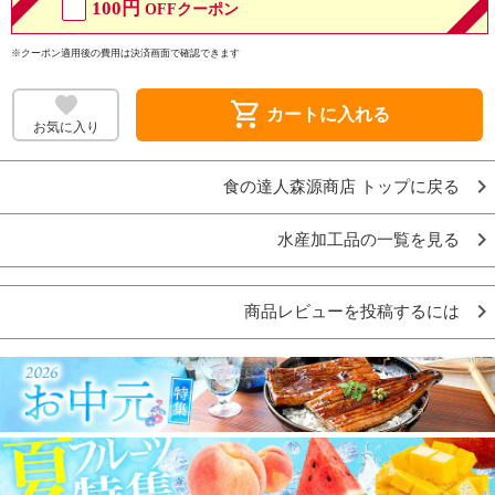
100円
OFFクーポン
※クーポン適用後の費用は決済画面で確認できます
shopping_cart
カートに入れる
お気に入り
食の達人森源商店 トップに戻る
水産加工品の一覧を見る
商品レビューを投稿するには