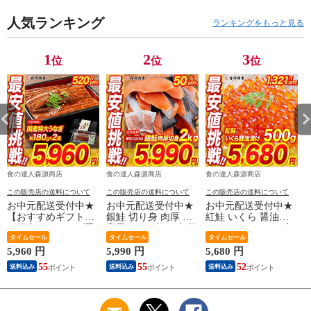
海鮮 土用丑 【最安
ール】
値挑戦！6480円
人気ランキング
ランキングをもっと見る
→5960円セール】
1
2
3
位
位
位
食の達人森源商店
食の達人森源商店
食の達人森源商店
この販売店の送料について
この販売店の送料について
この販売店の送料について
お中元配送受付中★
お中元配送受付中★
お中元配送受付中★
【おすすめギフト】
銀鮭 切り身 肉厚 大
紅鮭 いくら 醤油漬
＼総合ランキング受
容量 2kg 20切れ 加熱
け 500g(250g×2P) 小
賞の鰻／ うなぎ 鰻
タイムセール
用 さけ 鮭 焼き鮭 チ
タイムセール
粒 送料無料 お取り
タイムセール
国産 無投薬うなぎ
リ産 朝食 おかず お
寄せグルメ 食品 海
5,960 円
5,990 円
5,680 円
2
180g前後×2本 送料無
取り寄せグルメ 食品
鮮 【最安値に挑戦！
55
55
52
送料込み
送料込み
送料込み
料 山椒鰻たれ付お取
【最安値挑戦！11980
7000円→5680円セー
り寄せグルメ 食品
円→半額★5990円セ
ル】
海鮮 土用丑 【最安
ール】
値挑戦！6480円