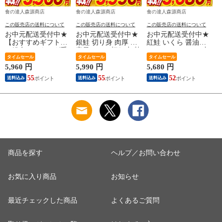
食の達人森源商店
食の達人森源商店
食の達人森源商店
この販売店の送料について
この販売店の送料について
この販売店の送料について
お中元配送受付中★
お中元配送受付中★
お中元配送受付中★
【おすすめギフト】
銀鮭 切り身 肉厚 大
紅鮭 いくら 醤油漬
＼総合ランキング受
容量 2kg 20切れ 加熱
け 500g(250g×2P) 小
賞の鰻／ うなぎ 鰻
タイムセール
用 さけ 鮭 焼き鮭 チ
タイムセール
粒 送料無料 お取り
タイムセール
国産 無投薬うなぎ
リ産 朝食 おかず お
寄せグルメ 食品 海
5,960 円
5,990 円
5,680 円
2
180g前後×2本 送料無
取り寄せグルメ 食品
鮮 【最安値に挑戦！
55
55
52
送料込み
送料込み
送料込み
料 山椒鰻たれ付お取
【最安値挑戦！11980
7000円→5680円セー
り寄せグルメ 食品
円→半額★5990円セ
ル】
海鮮 土用丑 【最安
ール】
値挑戦！6480円
→5960円セール】
商品を探す
ヘルプ／お問い合わせ
お気に入り商品
お知らせ
最近チェックした商品
よくあるご質問