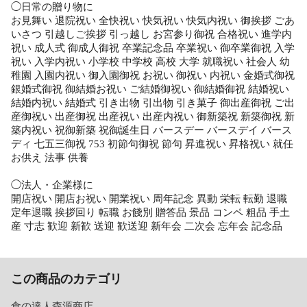
◯日常の贈り物に
お見舞い 退院祝い 全快祝い 快気祝い 快気内祝い 御挨拶 ごあ
いさつ 引越しご挨拶 引っ越し お宮参り御祝 合格祝い 進学内
祝い 成人式 御成人御祝 卒業記念品 卒業祝い 御卒業御祝 入学
祝い 入学内祝い 小学校 中学校 高校 大学 就職祝い 社会人 幼
稚園 入園内祝い 御入園御祝 お祝い 御祝い 内祝い 金婚式御祝
銀婚式御祝 御結婚お祝い ご結婚御祝い 御結婚御祝 結婚祝い
結婚内祝い 結婚式 引き出物 引出物 引き菓子 御出産御祝 ご出
産御祝い 出産御祝 出産祝い 出産内祝い 御新築祝 新築御祝 新
築内祝い 祝御新築 祝御誕生日 バースデー バースデイ バース
ディ 七五三御祝 753 初節句御祝 節句 昇進祝い 昇格祝い 就任
お供え 法事 供養
◯法人・企業様に
開店祝い 開店お祝い 開業祝い 周年記念 異動 栄転 転勤 退職
定年退職 挨拶回り 転職 お餞別 贈答品 景品 コンペ 粗品 手土
産 寸志 歓迎 新歓 送迎 歓送迎 新年会 二次会 忘年会 記念品
この商品のカテゴリ
食の達人森源商店