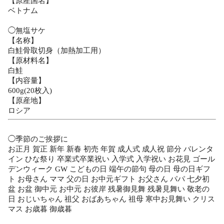
【原産国名】
ベトナム
◯無塩サケ
【名称】
白鮭骨取切身（加熱加工用）
【原材料名】
白鮭
【内容量】
600g(20枚入)
【原産地】
ロシア
◯季節のご挨拶に
お正月 賀正 新年 新春 初売 年賀 成人式 成人祝 節分 バレンタ
イン ひな祭り 卒業式卒業祝い 入学式 入学祝い お花見 ゴール
デンウィーク GW こどもの日 端午の節句 母の日 母の日ギフ
ト お母さん ママ 父の日 お中元ギフト お父さん パパ 七夕初
盆 お盆 御中元 お中元 お彼岸 残暑御見舞 残暑見舞い 敬老の
日 おじいちゃん 祖父 おばあちゃん 祖母 寒中お見舞い クリス
マス お歳暮 御歳暮