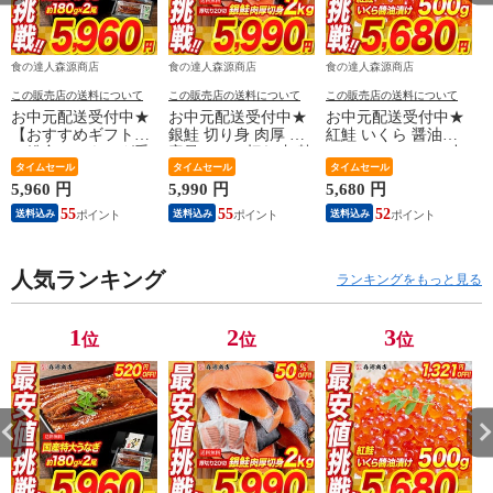
食の達人森源商店
食の達人森源商店
食の達人森源商店
この販売店の送料について
この販売店の送料について
この販売店の送料について
お中元配送受付中★
お中元配送受付中★
お中元配送受付中★
【おすすめギフト】
銀鮭 切り身 肉厚 大
紅鮭 いくら 醤油漬
＼総合ランキング受
容量 2kg 20切れ 加熱
け 500g(250g×2P) 小
賞の鰻／ うなぎ 鰻
タイムセール
用 さけ 鮭 焼き鮭 チ
タイムセール
粒 送料無料 お取り
タイムセール
国産 無投薬うなぎ
リ産 朝食 おかず お
寄せグルメ 食品 海
5,960 円
5,990 円
5,680 円
4
180g前後×2本 送料無
取り寄せグルメ 食品
鮮 【最安値に挑戦！
55
55
52
送料込み
送料込み
送料込み
料 山椒鰻たれ付お取
【最安値挑戦！11980
7000円→5680円セー
り寄せグルメ 食品
円→半額★5990円セ
ル】
海鮮 土用丑 【最安
ール】
値挑戦！6480円
人気ランキング
ランキングをもっと見る
→5960円セール】
1
2
3
位
位
位