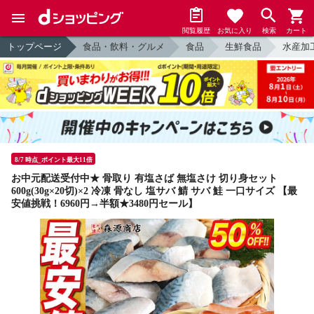
閲覧履歴
お気に入り
検索
カート
トップページ
食品・飲料・グルメ
食品
生鮮食品
水産加
8/7 時点_ポイント最大11倍
お中元配送受付中★ 骨取り 有塩さば 無塩さけ 切り身セット
600g(30g×20切)×2 冷凍 骨なし 塩サバ 鯖 サバ 鮭 一口サイズ 【最
安値挑戦！6960円→半額★3480円セール】