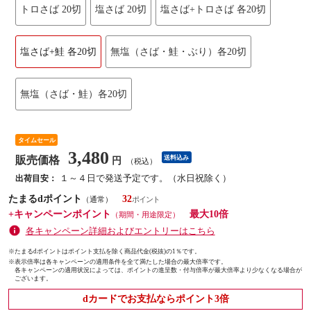
トロさば 20切
塩さば 20切
塩さば+トロさば 各20切
塩さば+鮭 各20切
無塩（さば・鮭・ぶり）各20切
無塩（さば・鮭）各20切
タイムセール
3,480
販売価格
送料込み
円
（税込）
１～４日で発送予定です。（水日祝除く）
出荷目安：
たまるdポイント
32
（通常）
+キャンペーンポイント
最大10倍
（期間・用途限定）
各キャンペーン詳細およびエントリーはこちら
※たまるdポイントはポイント支払を除く商品代金(税抜)の1％です。
※
表示倍率は各キャンペーンの適用条件を全て満たした場合の最大倍率です。
各キャンペーンの適用状況によっては、ポイントの進呈数・付与倍率が最大倍率より少なくなる場合が
ございます。
dカードでお支払ならポイント3倍