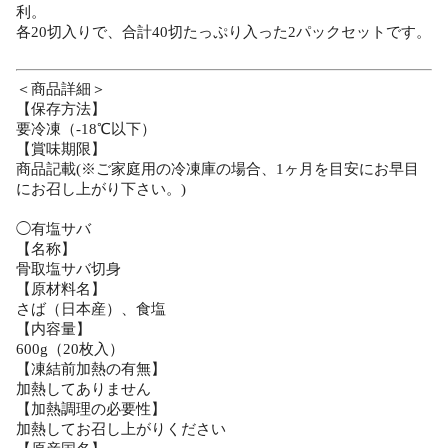
利。
各20切入りで、合計40切たっぷり入った2パックセットです。
＜商品詳細＞
【保存方法】
要冷凍（-18℃以下）
【賞味期限】
商品記載(※ご家庭用の冷凍庫の場合、1ヶ月を目安にお早目
にお召し上がり下さい。)
◯有塩サバ
【名称】
骨取塩サバ切身
【原材料名】
さば（日本産）、食塩
【内容量】
600g（20枚入）
【凍結前加熱の有無】
加熱してありません
【加熱調理の必要性】
加熱してお召し上がりください