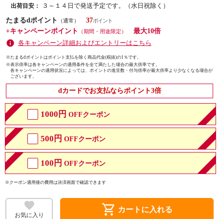
３～１４日で発送予定です。（水日祝除く）
出荷目安：
たまるdポイント
37
（通常）
+キャンペーンポイント
最大10倍
（期間・用途限定）
各キャンペーン詳細およびエントリーはこちら
※たまるdポイントはポイント支払を除く商品代金(税抜)の1％です。
※
表示倍率は各キャンペーンの適用条件を全て満たした場合の最大倍率です。
各キャンペーンの適用状況によっては、ポイントの進呈数・付与倍率が最大倍率より少なくなる場合が
ございます。
dカードでお支払ならポイント3倍
1000円
OFFクーポン
500円
OFFクーポン
100円
OFFクーポン
※クーポン適用後の費用は決済画面で確認できます
shopping_cart
カートに入れる
お気に入り