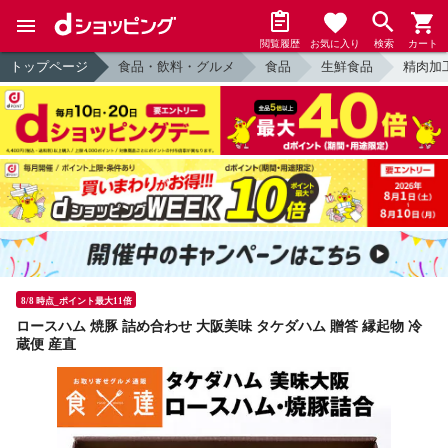
閲覧履歴
お気に入り
検索
カート
トップページ
食品・飲料・グルメ
食品
生鮮食品
精肉加
8/8 時点_ポイント最大11倍
ロースハム 焼豚 詰め合わせ 大阪美味 タケダハム 贈答 縁起物 冷
蔵便 産直