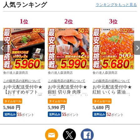
値挑戦！6480円
人気ランキング
ランキングをもっと見る
→5960円セール】
1
2
3
位
位
位
食の達人森源商店
食の達人森源商店
食の達人森源商店
この販売店の送料について
この販売店の送料について
この販売店の送料について
お中元配送受付中★
お中元配送受付中★
お中元配送受付中★
【おすすめギフト】
銀鮭 切り身 肉厚 大
紅鮭 いくら 醤油漬
＼総合ランキング受
容量 2kg 20切れ 加熱
け 500g(250g×2P) 小
賞の鰻／ うなぎ 鰻
タイムセール
用 さけ 鮭 焼き鮭 チ
タイムセール
粒 送料無料 お取り
タイムセール
国産 無投薬うなぎ
リ産 朝食 おかず お
寄せグルメ 食品 海
5,960 円
5,990 円
5,680 円
2
180g前後×2本 送料無
取り寄せグルメ 食品
鮮 【最安値に挑戦！
55
55
52
送料込み
送料込み
送料込み
料 山椒鰻たれ付お取
【最安値挑戦！11980
7000円→5680円セー
り寄せグルメ 食品
円→半額★5990円セ
ル】
海鮮 土用丑 【最安
ール】
値挑戦！6480円
→5960円セール】