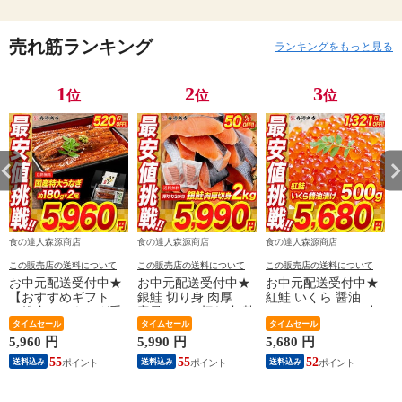
売れ筋ランキング
ランキングをもっと見る
1
2
3
位
位
位
食の達人森源商店
食の達人森源商店
食の達人森源商店
この販売店の送料について
この販売店の送料について
この販売店の送料について
お中元配送受付中★
お中元配送受付中★
お中元配送受付中★
【おすすめギフト】
銀鮭 切り身 肉厚 大
紅鮭 いくら 醤油漬
＼総合ランキング受
容量 2kg 20切れ 加熱
け 500g(250g×2P) 小
賞の鰻／ うなぎ 鰻
タイムセール
用 さけ 鮭 焼き鮭 チ
タイムセール
粒 送料無料 お取り
タイムセール
国産 無投薬うなぎ
リ産 朝食 おかず お
寄せグルメ 食品 海
5,960 円
5,990 円
5,680 円
4
180g前後×2本 送料無
取り寄せグルメ 食品
鮮 【最安値に挑戦！
55
55
52
送料込み
送料込み
送料込み
料 山椒鰻たれ付お取
【最安値挑戦！11980
7000円→5680円セー
り寄せグルメ 食品
円→半額★5990円セ
ル】
海鮮 土用丑 【最安
ール】