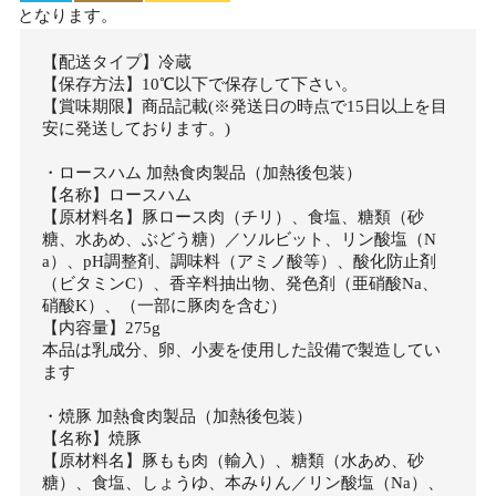
となります。
【配送タイプ】冷蔵
【保存方法】10℃以下で保存して下さい。
【賞味期限】商品記載(※発送日の時点で15日以上を目
安に発送しております。)
・ロースハム 加熱食肉製品（加熱後包装）
【名称】ロースハム
【原材料名】豚ロース肉（チリ）、食塩、糖類（砂
糖、水あめ、ぶどう糖）／ソルビット、リン酸塩（N
a）、pH調整剤、調味料（アミノ酸等）、酸化防止剤
（ビタミンC）、香辛料抽出物、発色剤（亜硝酸Na、
硝酸K）、（一部に豚肉を含む）
【内容量】275g
本品は乳成分、卵、小麦を使用した設備で製造してい
ます
・焼豚 加熱食肉製品（加熱後包装）
【名称】焼豚
【原材料名】豚もも肉（輸入）、糖類（水あめ、砂
糖）、食塩、しょうゆ、本みりん／リン酸塩（Na）、