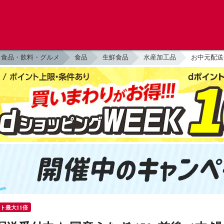
食品・飲料・グルメ
食品
生鮮食品
水産加工品
お中元配送受
ント最大11倍