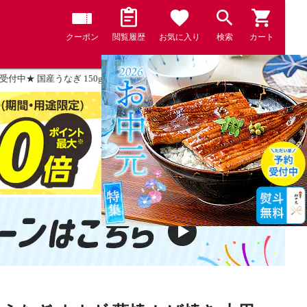
クーポン
閲覧履歴
お気に入り
検索
カート
付中★ 国産うなぎ 150g前後×1本 鰻 うなぎ ウナギ 蒲焼 かば焼き 土用丑 