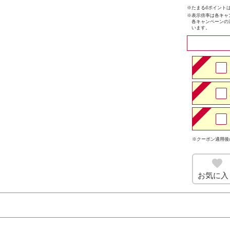
※たまるdポイントは
※
表示倍率は各キャ
各キャンペーンの
います。
※クーポン適用後
お気に入