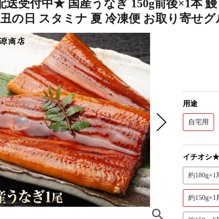
送受付中★ 国産うなぎ 150g前後×1本 鰻
 丑の日 スタミナ 夏 冷凍便 お取り寄せグ
用途
自宅用
イチオシ
約180g×1
約150g×1