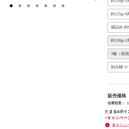
約150g×5
約125g×4
袋詰め 約9
約150g×2尾
3種（長焼き
刻み鰻 3
販売価格
出荷目安：
たまるdポイ
+キャンペー
各キャン