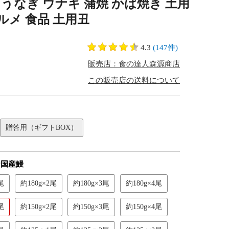
 うなぎ ウナギ 蒲焼 かば焼き 土用
ルメ 食品 土用丑
4.3
(147件)
販売店：食の達人森源商店
この販売店の送料について
贈答用（ギフトBOX）
★国産鰻
尾
約180g×2尾
約180g×3尾
約180g×4尾
尾
約150g×2尾
約150g×3尾
約150g×4尾