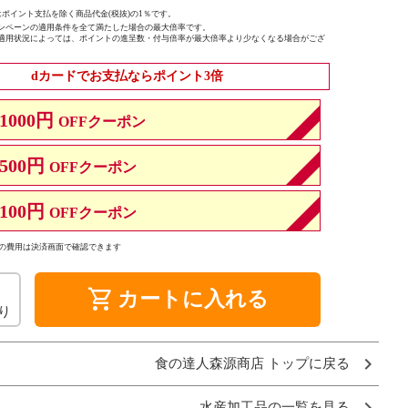
ポイント支払を除く商品代金(税抜)の1％です。
ンペーンの適用条件を全て満たした場合の最大倍率です。
適用状況によっては、ポイントの進呈数・付与倍率が最大倍率より少なくなる場合がござ
dカードでお支払ならポイント3倍
1000円
OFFクーポン
500円
OFFクーポン
100円
OFFクーポン
の費用は決済画面で確認できます
shopping_cart
カートに入れる
り
食の達人森源商店 トップに戻る
水産加工品の一覧を見る