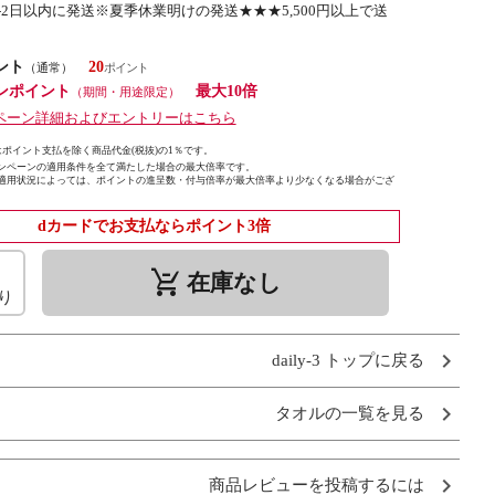
1-2日以内に発送※夏季休業明けの発送★★★5,500円以上で送
ント
20
（通常）
ンポイント
最大10倍
（期間・用途限定）
ペーン詳細およびエントリーはこちら
ポイント支払を除く商品代金(税抜)の1％です。
ンペーンの適用条件を全て満たした場合の最大倍率です。
適用状況によっては、ポイントの進呈数・付与倍率が最大倍率より少なくなる場合がござ
dカードでお支払ならポイント3倍
remove_shopping_cart
在庫なし
り
daily-3 トップに戻る
タオルの一覧を見る
商品レビューを投稿するには