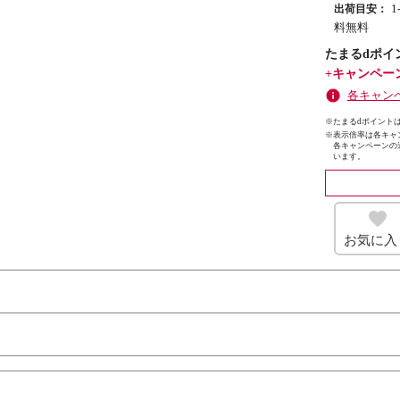
出荷目安：
料無料
たまるdポイ
+キャンペー
各キャン
※たまるdポイントは
※
表示倍率は各キャ
各キャンペーンの
います。
お気に入