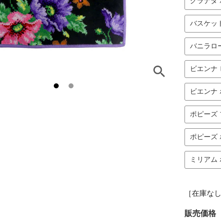
グラナダ 
バスケッ
バニラロ
ビエンナ
ビエンナ
ポピーズ 
ポピーズ 
ミリアム 
［在庫な
販売価格