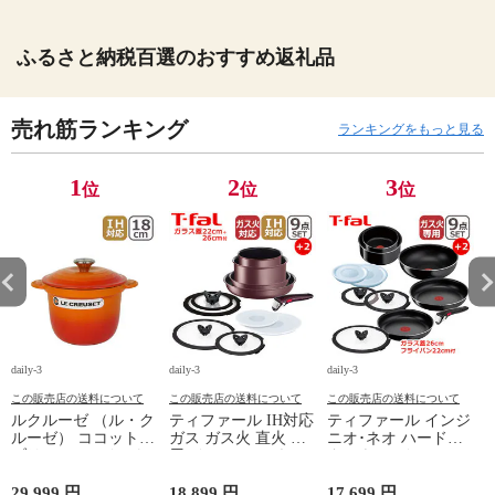
ふるさと納税百選のおすすめ返礼品
売れ筋ランキング
ランキングをもっと見る
1
2
3
位
位
位
daily-3
daily-3
daily-3
da
この販売店の送料について
この販売店の送料について
この販売店の送料について
ルクルーゼ （ル・ク
ティファール IH対応
ティファール インジ
ルーゼ） ココットエ
ガス ガス火 直火 兼
ニオ･ネオ ハードチ
ブリィ 18cm インナ
用 インジニオ･ネオ
タニウム･インテンス
ーリッド付き オレン
IHマロンブラウン･
フライパン セット9
ジ ホーロー鍋 IH対
アンリミテッド セッ
点 L43891 + フライ
29,999 円
18,899 円
17,699 円
1