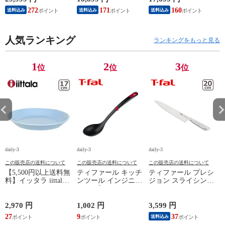
応 直火（ガス火）対
ト9 L38591 + バタフ
パン22cm + バタフラ
272
171
160
送料込み
送料込み
送料込み
応 Le Creuset【北海
ライガラスぶた
イガラスぶた 26cm付
4
道・沖縄は990円加
22cm/26cm 付き 11点
き オリジナル11点セ
算】 lec8301si
セット T-fal IH対応
ット ガス ガス火専
円
人気ランキング
ガス ガス火 直火 兼
用 直火 T-fal 【北海
ランキングをもっと見る
用 【北海道・沖縄は
道・沖縄は990円加
990円加算】 tfa0098-
算】 tfa0098-
067
2009c2222
1
2
3
位
位
位
daily-3
daily-3
daily-3
da
この販売店の送料について
この販売店の送料について
この販売店の送料について
【5,500円以上送料無
ティファール キッチ
ティファール プレシ
料】イッタラ iittala
ンツール インジニオ
ジョン スライシング
ティーマ
＋ スプーン K19301
ナイフ 20cm K27703
（TEEMA） 17cm ア
お玉 T-fal tfa9100-pl5
オールインワンステ
自
イスブルー プレート
ンレス 包丁 肉スラ
p
2,970 円
1,002 円
3,599 円
8
北欧 食器 ita12-c043
イス 鋼 高耐久性 食
27
9
37
8
送料込み
洗機対応 薄切り ス