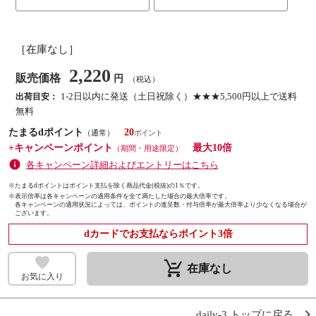
［在庫なし］
2,220
販売価格
円
（税込）
1-2日以内に発送（土日祝除く）★★★5,500円以上で送料
出荷目安：
無料
たまるdポイント
20
（通常）
+キャンペーンポイント
最大10倍
（期間・用途限定）
各キャンペーン詳細およびエントリーはこちら
※たまるdポイントはポイント支払を除く商品代金(税抜)の1％です。
※
表示倍率は各キャンペーンの適用条件を全て満たした場合の最大倍率です。
各キャンペーンの適用状況によっては、ポイントの進呈数・付与倍率が最大倍率より少なくなる場合が
ございます。
dカードでお支払ならポイント3倍
remove_shopping_cart
在庫なし
お気に入り
daily-3 トップに戻る