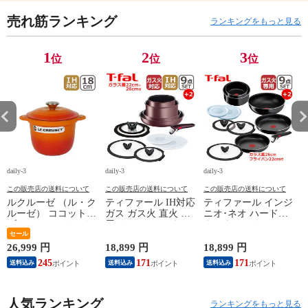
売れ筋ランキング
ランキングをもっと見る
1
2
3
位
位
位
daily-3
daily-3
daily-3
da
この販売店の送料について
この販売店の送料について
この販売店の送料について
ルクルーゼ （ル・ク
ティファール IH対応
ティファール インジ
ルーゼ） ココットエ
ガス ガス火 直火 兼
ニオ･ネオ ハードチ
ブリィ 18cm インナ
用 インジニオ･ネオ
タニウム･インテンス
ーリッド付き オレン
セール
IHマロンブラウン･
フライパン セット9
ジ ホーロー鍋 IH対
アンリミテッド セッ
点 L43891 + フライ
26,999 円
18,899 円
18,899 円
1
応 直火（ガス火）対
ト9 L38591 + バタフ
パン22cm + バタフラ
245
171
171
送料込み
送料込み
送料込み
応 Le Creuset【北海
ライガラスぶた
イガラスぶた 26cm付
4
道・沖縄は990円加
22cm/26cm 付き 11点
き オリジナル11点セ
算】 lec8301si
セット T-fal IH対応
ット ガス ガス火専
円
人気ランキング
ガス ガス火 直火 兼
用 直火 T-fal 【北海
ランキングをもっと見る