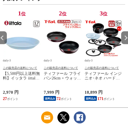
用 【北海道・沖縄は
道・沖縄は990円加
990円加算】 tfa0098-
算】 tfa0098-
067
2009c2222
1
2
3
位
位
位
daily-3
daily-3
daily-3
da
この販売店の送料について
この販売店の送料について
この販売店の送料について
【5,500円以上送料無
ティファール フライ
ティファール インジ
料】イッタラ iittala
パン26cm + ウォック
ニオ･ネオ ハードチ
ティーマ
パン26cm インジニ
タニウム･インテンス
（TEEMA） 17cm ア
オ･ネオ ヴィンテー
フライパン セット9
イスブルー プレート
ジボルドー･インテン
点 L43891 + フライ
2,970 円
7,999 円
18,899 円
2
北欧 食器 ita12-c043
ス 単品 オリジナル2
パン22cm + バタフラ
27
72
171
送料込み
送料込み
点セット ガス ガス
イガラスぶた 26cm付
応
火専用 直火 kt1
き オリジナル11点セ
L43905 + L43977 T-
ット ガス ガス火専
算
fal 【北海道・沖縄は
用 直火 T-fal 【北海
990円加算】 tfa0098-
道・沖縄は990円加
13c2630
算】 tfa0098-