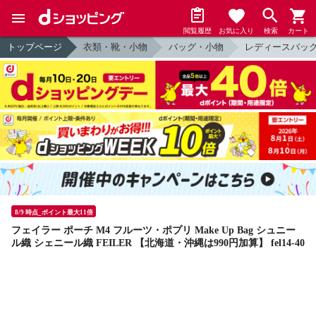
閲覧履歴
お気に入り
検索
カート
トップページ
衣類・靴・小物
バッグ・小物
レディースバッ
8/9 時点_ポイント最大11倍
フェイラー ポーチ M4 フルーツ・ポプリ Make Up Bag シュニー
ル織 シェニール織 FEILER 【北海道・沖縄は990円加算】 fel14-40