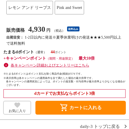
レモン アンド リーブス
Pink and Sweet
4,930
販売価格
送料込み
円
（税込）
1-2日以内に発送※夏季休業明けの発送★★★5,500円以上
出荷目安：
で送料無料
たまるdポイント
44
（通常）
+キャンペーンポイント
最大10倍
（期間・用途限定）
各キャンペーン詳細およびエントリーはこちら
※たまるdポイントはポイント支払を除く商品代金(税抜)の1％です。
※
表示倍率は各キャンペーンの適用条件を全て満たした場合の最大倍率です。
各キャンペーンの適用状況によっては、ポイントの進呈数・付与倍率が最大倍率より少なくなる場合が
ございます。
dカードでお支払ならポイント3倍
shopping_cart
カートに入れる
お気に入り
daily-3 トップに戻る