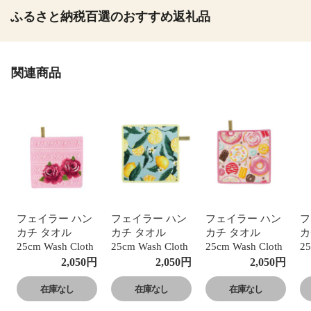
ふるさと納税百選のおすすめ返礼品
関連商品
フェイラー ハン
フェイラー ハン
フェイラー ハン
フ
カチ タオル
カチ タオル
カチ タオル
カ
25cm Wash Cloth
25cm Wash Cloth
25cm Wash Cloth
25
Towel DIRNDL
Towel レモン ア
Towel Pink and
To
2,050
円
2,050
円
2,050
円
ROSE （ダーン
ンド リーブス シ
Sweet シュニール
T
ドルローズ）・
ュニール織 シェ
織 シェニール織
プ
在庫なし
在庫なし
在庫なし
ピンク シュニー
ニール織 FEILER
FEILER fel10-131
ニ