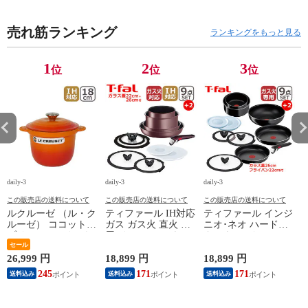
ル織 シェニール
fel10-129
ー
織 FEILER fel10-
fe
売れ筋ランキング
100
ランキングをもっと見る
1
2
3
位
位
位
daily-3
daily-3
daily-3
da
この販売店の送料について
この販売店の送料について
この販売店の送料について
ルクルーゼ （ル・ク
ティファール IH対応
ティファール インジ
ルーゼ） ココットエ
ガス ガス火 直火 兼
ニオ･ネオ ハードチ
ブリィ 18cm インナ
用 インジニオ･ネオ
タニウム･インテンス
ーリッド付き オレン
セール
IHマロンブラウン･
フライパン セット9
ジ ホーロー鍋 IH対
アンリミテッド セッ
点 L43891 + フライ
26,999 円
18,899 円
18,899 円
1
応 直火（ガス火）対
ト9 L38591 + バタフ
パン22cm + バタフラ
245
171
171
送料込み
送料込み
送料込み
応 Le Creuset【北海
ライガラスぶた
イガラスぶた 26cm付
4
道・沖縄は990円加
22cm/26cm 付き 11点
き オリジナル11点セ
算】 lec8301si
セット T-fal IH対応
ット ガス ガス火専
円