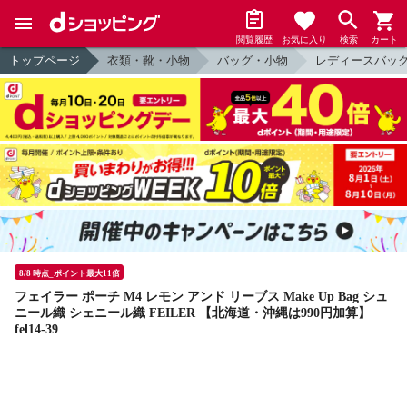
閲覧履歴
お気に入り
検索
カート
トップページ
衣類・靴・小物
バッグ・小物
レディースバッ
8/8 時点_ポイント最大11倍
フェイラー ポーチ M4 レモン アンド リーブス Make Up Bag シュ
ニール織 シェニール織 FEILER 【北海道・沖縄は990円加算】
fel14-39