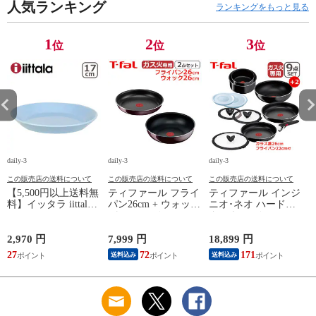
人気ランキング
ガス ガス火 直火 兼
用 直火 T-fal 【北海
ランキングをもっと見る
用 【北海道・沖縄は
道・沖縄は990円加
990円加算】 tfa0098-
算】 tfa0098-
067
2009c2222
1
2
3
位
位
位
daily-3
daily-3
daily-3
da
この販売店の送料について
この販売店の送料について
この販売店の送料について
【5,500円以上送料無
ティファール フライ
ティファール インジ
料】イッタラ iittala
パン26cm + ウォック
ニオ･ネオ ハードチ
ティーマ
パン26cm インジニ
タニウム･インテンス
（TEEMA） 17cm ア
オ･ネオ ヴィンテー
フライパン セット9
イスブルー プレート
ジボルドー･インテン
点 L43891 + フライ
2,970 円
7,999 円
18,899 円
2
北欧 食器 ita12-c043
ス 単品 オリジナル2
パン22cm + バタフラ
27
72
171
送料込み
送料込み
点セット ガス ガス
イガラスぶた 26cm付
応
火専用 直火 kt1
き オリジナル11点セ
L43905 + L43977 T-
ット ガス ガス火専
算
fal 【北海道・沖縄は
用 直火 T-fal 【北海
990円加算】 tfa0098-
道・沖縄は990円加