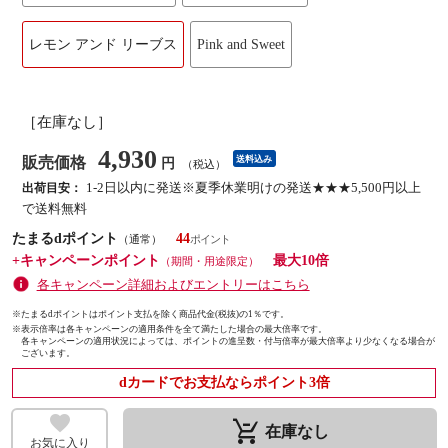
レモン アンド リーブス
Pink and Sweet
［在庫なし］
4,930
販売価格
送料込み
円
（税込）
1-2日以内に発送※夏季休業明けの発送★★★5,500円以上
出荷目安：
で送料無料
たまるdポイント
44
（通常）
+キャンペーンポイント
最大10倍
（期間・用途限定）
各キャンペーン詳細およびエントリーはこちら
※たまるdポイントはポイント支払を除く商品代金(税抜)の1％です。
※
表示倍率は各キャンペーンの適用条件を全て満たした場合の最大倍率です。
各キャンペーンの適用状況によっては、ポイントの進呈数・付与倍率が最大倍率より少なくなる場合が
ございます。
dカードでお支払ならポイント3倍
remove_shopping_cart
在庫なし
お気に入り