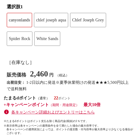
選択肢1
canyonlands
chlef joseph aqua
Chlef Joseph Grey
Spider Rock
White Sands
［在庫なし］
2,460
販売価格
円
（税込）
1-2日以内に発送※夏季休業明けの発送★★★5,500円以上
出荷目安：
で送料無料
たまるdポイント
22
（通常）
+キャンペーンポイント
最大10倍
（期間・用途限定）
各キャンペーン詳細およびエントリーはこちら
※たまるdポイントはポイント支払を除く商品代金(税抜)の1％です。
※
表示倍率は各キャンペーンの適用条件を全て満たした場合の最大倍率です。
各キャンペーンの適用状況によっては、ポイントの進呈数・付与倍率が最大倍率より少なくなる場合が
ございます。