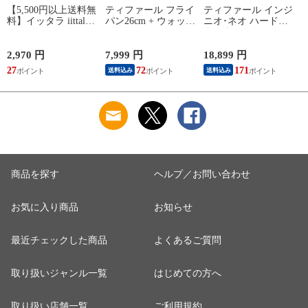
【5,500円以上送料無
ティファール フライ
ティファール インジ
料】イッタラ iittala
パン26cm + ウォック
ニオ･ネオ ハードチ
ティーマ
パン26cm インジニ
タニウム･インテンス
（TEEMA） 17cm ア
オ･ネオ ヴィンテー
フライパン セット9
イスブルー プレート
ジボルドー･インテン
点 L43891 + フライ
2,970 円
7,999 円
18,899 円
2
北欧 食器 ita12-c043
ス 単品 オリジナル2
パン22cm + バタフラ
27
72
171
送料込み
送料込み
点セット ガス ガス
イガラスぶた 26cm付
応
火専用 直火 kt1
き オリジナル11点セ
L43905 + L43977 T-
ット ガス ガス火専
算
fal 【北海道・沖縄は
用 直火 T-fal 【北海
990円加算】 tfa0098-
道・沖縄は990円加
13c2630
算】 tfa0098-
2009c2222
商品を探す
ヘルプ／お問い合わせ
お気に入り商品
お知らせ
最近チェックした商品
よくあるご質問
取り扱いジャンル一覧
はじめての方へ
取り扱い店舗一覧
ご利用規約