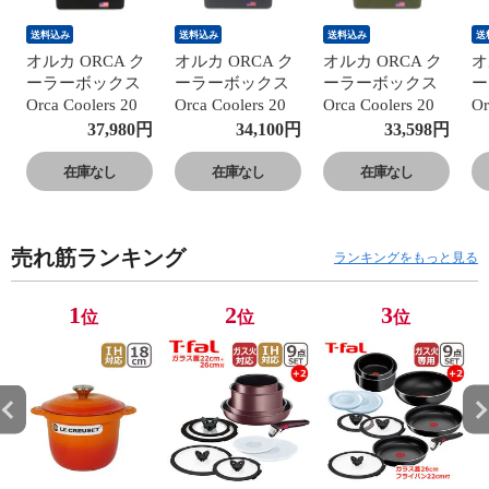
送料込み
送料込み
送料込み
送
オルカ ORCA ク
オルカ ORCA ク
オルカ ORCA ク
オ
ーラーボックス
ーラーボックス
ーラーボックス
ー
Orca Coolers 20
Orca Coolers 20
Orca Coolers 20
Or
クーラー 20QT
クーラー 20QT
クーラー 20QT
ク
37,980
円
34,100
円
33,598
円
ブラック（黒）
チャコール
グリーン Green
タ
Black 小型 約19L
Charcoal 小型 約
小型 約19L ハー
約
在庫なし
在庫なし
在庫なし
ハードクーラー
19L ハードクー
ドクーラー 保冷
ー
保冷 キャンプ ア
ラー 保冷 キャン
キャンプ アウト
ン
ウトドア 【北海
プ アウトドア
ドア 【北海道・
【
売れ筋ランキング
道・沖縄は990円
【北海道・沖縄
沖縄は990円加
は
ランキングをもっと見る
加算】 orc20-
は990円加算】
算】 orc20-grn
or
bkbk
orc20-cha
1
2
3
位
位
位