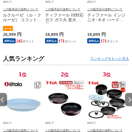
daily-3
daily-3
daily-3
da
この販売店の送料について
この販売店の送料について
この販売店の送料について
ルクルーゼ （ル・ク
ティファール IH対応
ティファール インジ
ルーゼ） ココットエ
ガス ガス火 直火 兼
ニオ･ネオ ハードチ
ブリィ 18cm インナ
用 インジニオ･ネオ
タニウム･インテンス
ーリッド付き オレン
セール
IHマロンブラウン･
フライパン セット9
ジ ホーロー鍋 IH対
アンリミテッド セッ
点 L43891 + フライ
26,999 円
18,899 円
18,899 円
1
応 直火（ガス火）対
ト9 L38591 + バタフ
パン22cm + バタフラ
245
171
171
送料込み
送料込み
送料込み
応 Le Creuset【北海
ライガラスぶた
イガラスぶた 26cm付
4
道・沖縄は990円加
22cm/26cm 付き 11点
き オリジナル11点セ
算】 lec8301si
セット T-fal IH対応
ット ガス ガス火専
円
人気ランキング
ガス ガス火 直火 兼
用 直火 T-fal 【北海
ランキングをもっと見る
用 【北海道・沖縄は
道・沖縄は990円加
990円加算】 tfa0098-
算】 tfa0098-
067
2009c2222
1
2
3
位
位
位
daily-3
daily-3
daily-3
da
この販売店の送料について
この販売店の送料について
この販売店の送料について