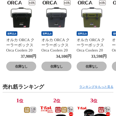
送料込み
送料込み
送料込み
送
オルカ ORCA ク
オルカ ORCA ク
オルカ ORCA ク
オ
ーラーボックス
ーラーボックス
ーラーボックス
ー
Orca Coolers 20
Orca Coolers 20
Orca Coolers 20
Or
クーラー 20QT
クーラー 20QT
クーラー 20QT
ク
37,980
円
34,100
円
33,598
円
ブラック（黒）
チャコール
グリーン Green
タ
Black 小型 約19L
Charcoal 小型 約
小型 約19L ハー
約
在庫なし
在庫なし
在庫なし
ハードクーラー
19L ハードクー
ドクーラー 保冷
ー
保冷 キャンプ ア
ラー 保冷 キャン
キャンプ アウト
ン
ウトドア 【北海
プ アウトドア
ドア 【北海道・
【
売れ筋ランキング
道・沖縄は990円
【北海道・沖縄
沖縄は990円加
は
ランキングをもっと見る
加算】 orc20-
は990円加算】
算】 orc20-grn
or
bkbk
orc20-cha
1
2
3
位
位
位