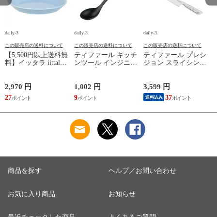
daily-3
daily-3
daily-3
da
この販売店の送料について
この販売店の送料について
この販売店の送料について
【5,500円以上送料無
ティファール キッチ
ティファール プレシ
料】イッタラ iittala
ンツール インジニオ
ジョン スライシング
ティーマ
＋ スプーン K19301
ナイフ 20cm K27703
（TEEMA） 17cm ア
お玉 T-fal tfa9100-pl5
オールインワンステ
自
イスブルー プレート
ンレス 包丁 肉スラ
p
2,970 円
1,002 円
3,599 円
8
北欧 食器 ita12-c043
イス 鋼 高耐久性 食
27
9
37
8
送料込み
洗機対応 薄切り ス
ライスナイフ T-fal
【北海道・沖縄は990
円加算】 tfa9109-
sl200
商品を探す
ヘルプ／お問い合わせ
お気に入り商品
お知らせ