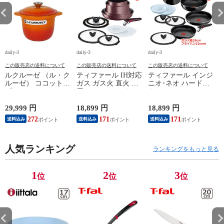
daily-3
daily-3
daily-3
da
この販売店の送料について
この販売店の送料について
この販売店の送料について
ルクルーゼ （ル・ク
ティファール IH対応
ティファール インジ
ルーゼ） ココットエ
ガス ガス火 直火 兼
ニオ･ネオ ハードチ
ブリィ 18cm インナ
用 インジニオ･ネオ
タニウム･インテンス
ーリッド付き オレン
IHマロンブラウン･
フライパン セット9
ジ ホーロー鍋 IH対
アンリミテッド セッ
点 L43891 + フライ
29,999 円
18,899 円
18,899 円
1
応 直火（ガス火）対
ト9 L38591 + バタフ
パン22cm + バタフラ
272
171
171
送料込み
送料込み
送料込み
応 Le Creuset【北海
ライガラスぶた
イガラスぶた 26cm付
4
道・沖縄は990円加
22cm/26cm 付き 11点
き オリジナル11点セ
算】 lec8301si
セット T-fal IH対応
ット ガス ガス火専
円
人気ランキング
ガス ガス火 直火 兼
用 直火 T-fal 【北海
ランキングをもっと見る
用 【北海道・沖縄は
道・沖縄は990円加
990円加算】 tfa0098-
算】 tfa0098-
067
2009c2222
1
2
3
位
位
位