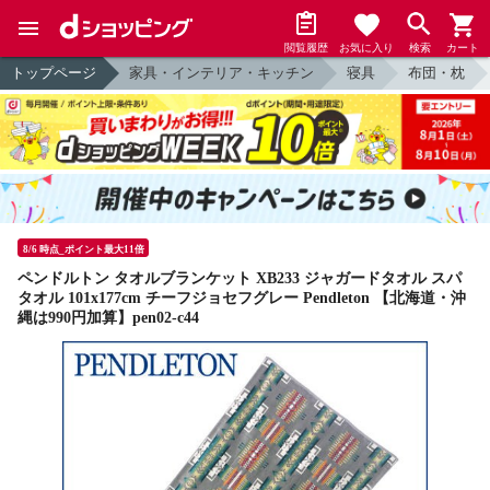
閲覧履歴
お気に入り
検索
カート
トップページ
家具・インテリア・キッチン
寝具
布団・枕
8/6 時点_ポイント最大11倍
ペンドルトン タオルブランケット XB233 ジャガードタオル スパ
タオル 101x177cm チーフジョセフグレー Pendleton 【北海道・沖
縄は990円加算】pen02-c44