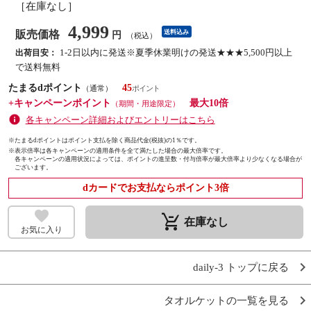
［在庫なし］
4,999
販売価格
送料込み
円
（税込）
1-2日以内に発送※夏季休業明けの発送★★★5,500円以上
出荷目安：
で送料無料
たまるdポイント
45
（通常）
+キャンペーンポイント
最大10倍
（期間・用途限定）
各キャンペーン詳細およびエントリーはこちら
※たまるdポイントはポイント支払を除く商品代金(税抜)の1％です。
※
表示倍率は各キャンペーンの適用条件を全て満たした場合の最大倍率です。
各キャンペーンの適用状況によっては、ポイントの進呈数・付与倍率が最大倍率より少なくなる場合が
ございます。
dカードでお支払ならポイント3倍
remove_shopping_cart
在庫なし
お気に入り
daily-3 トップに戻る
タオルケットの一覧を見る