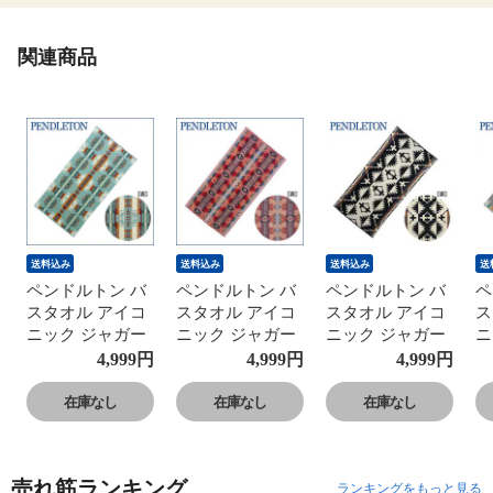
関連商品
送料込み
送料込み
送料込み
送
ペンドルトン バ
ペンドルトン バ
ペンドルトン バ
ペ
スタオル アイコ
スタオル アイコ
スタオル アイコ
ス
ニック ジャガー
ニック ジャガー
ニック ジャガー
ニ
ド XB218
ド XB218
ド XB218
ド
4,999
円
4,999
円
4,999
円
76x147cm チーフ
76x147cm キャニ
76x147cm スパイ
7
ジョセフアクア
オンランド
ダーロック
ジ
在庫なし
在庫なし
在庫なし
Pendleton 【北海
Pendleton pen01-
Pendleton pen01-
Pe
道・沖縄は990円
c02【北海道・沖
c09【北海道・沖
c
加算】 pen01-c01
縄は990円加算】
縄は990円加算】
縄
売れ筋ランキング
ランキングをもっと見る