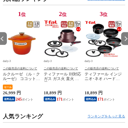
1
2
3
位
位
位
daily-3
daily-3
daily-3
da
この販売店の送料について
この販売店の送料について
この販売店の送料について
ルクルーゼ （ル・ク
ティファール IH対応
ティファール インジ
ルーゼ） ココットエ
ガス ガス火 直火 兼
ニオ･ネオ ハードチ
ブリィ 18cm インナ
用 インジニオ･ネオ
タニウム･インテンス
ーリッド付き オレン
セール
IHマロンブラウン･
フライパン セット9
ジ ホーロー鍋 IH対
アンリミテッド セッ
点 L43891 + フライ
26,999 円
18,899 円
18,899 円
1
応 直火（ガス火）対
ト9 L38591 + バタフ
パン22cm + バタフラ
245
171
171
送料込み
送料込み
送料込み
応 Le Creuset【北海
ライガラスぶた
イガラスぶた 26cm付
4
道・沖縄は990円加
22cm/26cm 付き 11点
き オリジナル11点セ
算】 lec8301si
セット T-fal IH対応
ット ガス ガス火専
円
人気ランキング
ガス ガス火 直火 兼
用 直火 T-fal 【北海
ランキングをもっと見る
用 【北海道・沖縄は
道・沖縄は990円加
990円加算】 tfa0098-
算】 tfa0098-