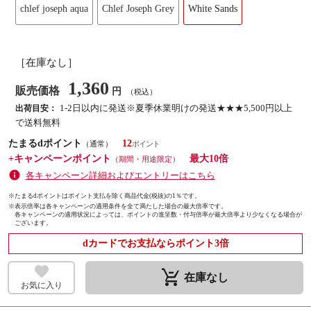
chlef joseph aqua
Chlef Joseph Grey
White Sands
［在庫なし］
1,360
販売価格
円
（税込）
1-2日以内に発送※夏季休業明けの発送★★★5,500円以上
出荷目安：
で送料無料
たまるdポイント
12
（通常）
+キャンペーンポイント
最大10倍
（期間・用途限定）
各キャンペーン詳細およびエントリーはこちら
※たまるdポイントはポイント支払を除く商品代金(税抜)の1％です。
※
表示倍率は各キャンペーンの適用条件を全て満たした場合の最大倍率です。
各キャンペーンの適用状況によっては、ポイントの進呈数・付与倍率が最大倍率より少なくなる場合が
ございます。
dカードでお支払ならポイント3倍
remove_shopping_cart
在庫なし
お気に入り