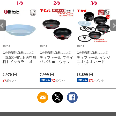
067
2009c2222
1
2
3
位
位
位
daily-3
daily-3
daily-3
da
この販売店の送料について
この販売店の送料について
この販売店の送料について
【5,500円以上送料無
ティファール フライ
ティファール インジ
料】イッタラ iittala
パン26cm + ウォック
ニオ･ネオ ハードチ
ティーマ
パン26cm インジニ
タニウム･インテンス
（TEEMA） 17cm ア
オ･ネオ ヴィンテー
フライパン セット9
イスブルー プレート
ジボルドー･インテン
点 L43891 + フライ
2,970 円
7,999 円
18,899 円
2
北欧 食器 ita12-c043
ス 単品 オリジナル2
パン22cm + バタフラ
27
72
171
送料込み
送料込み
点セット ガス ガス
イガラスぶた 26cm付
応
火専用 直火 kt1
き オリジナル11点セ
L43905 + L43977 T-
ット ガス ガス火専
算
fal 【北海道・沖縄は
用 直火 T-fal 【北海
990円加算】 tfa0098-
道・沖縄は990円加
13c2630
算】 tfa0098-
2009c2222