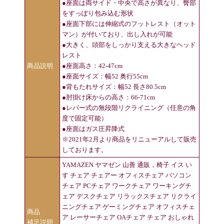
●座面は両サイド・中央で高さが異なり、臀部
をすっぽり包み込む形状
●座面下部には伸縮式のフットレスト（オット
マン）が付いており、出し入れが可能
●大きく、頭部をしっかり支える大きなヘッド
レスト
商品説明
●座面高さ：42-47cm
●座面サイズ：幅52 奥行55cm
●背もたれサイズ：幅52 長さ80.5cm
●肘掛け床からの高さ：66-71cm
●レバー式の無段階リクライニング（任意の角
度で固定可能）
●座面はガス圧昇降式
※2021年2月より商品をリニューアルして販売
しております。
YAMAZEN ヤマゼン 山善 通販，椅子 イス い
す チェア チェアー オフィスチェア パソコン
チェア PCチェア ワークチェア ワーキングチ
ェア デスクチェア リラックスチェア リクライ
ニングチェア ゲーミングチェア オフィスチェ
商品
ア レーサーチェア OAチェア チェア おしゃれ
補足説明