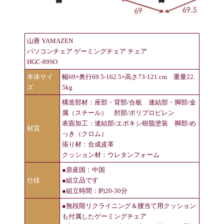
山善 YAMAZEN
パソコンチェア ゲーミングチェア チェア
HGC-89SO
本体サイ
幅69×奥行69.5-162.5×高さ73-121.cm 重量22.
ズ
5kg
構造部材：座部・背部/合板 連結部・脚部/金
属（スチール） 肘部/ポリプロピレン
表面加工：連結部/エポキシ樹脂塗装 脚部/め
材質
っき（クロム）
張り材：合成皮革
クッション材：ウレタンフォーム
●原産国：中国
仕様
●組立品です
●組立時間：約20-30分
●無段階リクライニング＆腰当て用クッション
も付属したゲーミングチェア