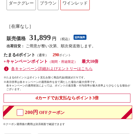
ダークグレー
ブラウン
ワインレッド
［在庫なし］
31,899
販売価格
送料無料
円
（税込）
ご用意が整い次第、順次発送致します。
出荷目安：
たまるdポイント
290
（通常）
+キャンペーンポイント
最大10倍
（期間・用途限定）
各キャンペーン詳細およびエントリーはこちら
※たまるdポイントはポイント支払を除く商品代金(税抜)の1％です。
※
表示倍率は各キャンペーンの適用条件を全て満たした場合の最大倍率です。
各キャンペーンの適用状況によっては、ポイントの進呈数・付与倍率が最大倍率より少なくなる場合が
ございます。
dカードでお支払ならポイント3倍
200円
OFFクーポン
※クーポン適用後の費用は決済画面で確認できます