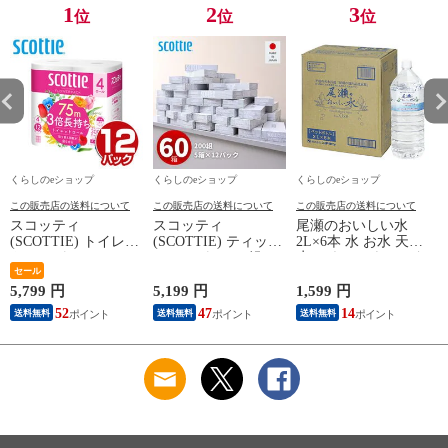
1
2
3
位
位
位
くらしのeショップ
くらしのeショップ
くらしのeショップ
この販売店の送料について
この販売店の送料について
この販売店の送料について
スコッティ
スコッティ
尾瀬のおいしい水
(SCOTTIE) トイレッ
(SCOTTIE) ティッシ
2L×6本 水 お水 天然
トペーパー フラワー
ュペーパー 200組 5
水 ミネラルウォータ
(
パック 3倍長持ち 4
セール
箱×12パック(60箱)
ー 飲料水 ペットボ
ロール(ダブル) 4ロー
ティシュペーパー ま
トル 2L 名水百選 尾
5,799 円
5,199 円
1,599 円
5
ル×12(48ロール) 3倍
とめ買い ケース販売
瀬 国産 箱 ケース ま
52
47
14
送料無料
送料無料
送料無料
ロール 3倍巻 トイレ
ボックスティッシュ
とめ買い ニチネン
用品 日用品 最安値
日用品 最安値 ティ
【送料無料】
安い おすすめ 日本
ッシュ 日本製紙クレ
製紙クレシア 【送料
シア 【送料無料】
無料】