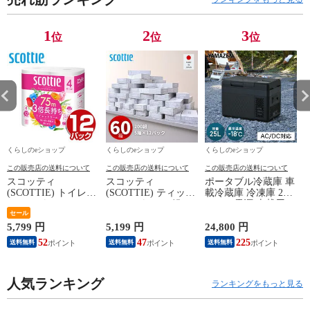
明 山善
明 山善
明 山善
チ
YAMAZEN 【送
YAMAZEN 【送
YAMAZEN 【送
Y
1
2
3
位
位
位
料無料】
料無料】
料無料】
料
くらしのeショップ
くらしのeショップ
くらしのeショップ
この販売店の送料について
この販売店の送料について
この販売店の送料について
スコッティ
スコッティ
ポータブル冷蔵庫 車
(SCOTTIE) トイレッ
(SCOTTIE) ティッシ
載冷蔵庫 冷凍庫 25L
トペーパー フラワー
ュペーパー 200組 5
AC/DC電源 車載用
パック 3倍長持ち 4
セール
箱×12パック(60箱)
冷凍冷蔵庫 -18～20
ロール(ダブル) 4ロー
ティシュペーパー ま
度 急速冷凍 コンプ
5,799 円
5,199 円
24,800 円
2
ル×12(48ロール) 3倍
とめ買い ケース販売
レッサー式 YFR-
52
47
225
送料無料
送料無料
送料無料
ロール 3倍巻 トイレ
ボックスティッシュ
AC252(B) ミニ冷蔵庫
用品 日用品 最安値
日用品 最安値 ティ
小型冷蔵庫 車中泊
安い おすすめ 日本
ッシュ 日本製紙クレ
大容量 キャンプ セ
製紙クレシア 【送料
人気ランキング
シア 【送料無料】
カンド冷蔵庫 山善
ランキングをもっと見る
無料】
YAMAZEN 【送料無
料】