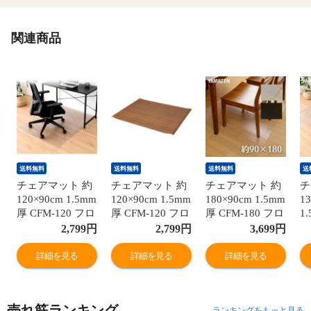
関連商品
送料無料
送料無料
送料無料
送
チェアマット 約
チェアマット 約
チェアマット 約
チ
120×90cm 1.5mm
120×90cm 1.5mm
180×90cm 1.5mm
1
厚 CFM-120 フロ
厚 CFM-120 フロ
厚 CFM-180 フロ
1
ーリング 床暖房
ーリング 床暖房
ーリング 床暖房
1
2,799
円
2,799
円
3,699
円
保護 キズ 傷 汚
保護 キズ 傷 汚
保護 キズ 傷 汚
グ
れ 防止 シート
れ 防止 シート
れ 防止 シート
キ
詳細を見る
詳細を見る
詳細を見る
マット 保護マッ
マット 保護マッ
マット 保護マッ
止
ト デスク チェア
ト デスク チェア
ト デスク チェア
保
ダイニング ゲー
ダイニング ゲー
ダイニング ゲー
ク
売れ筋ランキング
ミングチェア 透
ミングチェア 透
ミングチェア 透
ン
ランキングをもっと見る