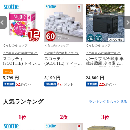
くらしのeショップ
くらしのeショップ
くらしのeショップ
この販売店の送料について
この販売店の送料について
この販売店の送料について
スコッティ
スコッティ
ポータブル冷蔵庫 車
(SCOTTIE) トイレッ
(SCOTTIE) ティッシ
載冷蔵庫 冷凍庫 25L
トペーパー フラワー
ュペーパー 200組 5
AC/DC電源 車載用
パック 3倍長持ち 4
セール
箱×12パック(60箱)
冷凍冷蔵庫 -18～20
ロール(ダブル) 4ロー
ティシュペーパー ま
度 急速冷凍 コンプ
5,799 円
5,199 円
24,800 円
2
ル×12(48ロール) 3倍
とめ買い ケース販売
レッサー式 YFR-
52
47
225
送料無料
送料無料
送料無料
ロール 3倍巻 トイレ
ボックスティッシュ
AC252(B) ミニ冷蔵庫
用品 日用品 最安値
日用品 最安値 ティ
小型冷蔵庫 車中泊
安い おすすめ 日本
ッシュ 日本製紙クレ
大容量 キャンプ セ
製紙クレシア 【送料
人気ランキング
シア 【送料無料】
カンド冷蔵庫 山善
ランキングをもっと見る
無料】
YAMAZEN 【送料無
料】
1
2
3
位
位
位