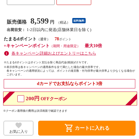
8,599
販売価格
送料無料
円
（税込）
1-2日以内に発送(店舗休業日を除く)
出荷目安：
たまるdポイント
78
（通常）
+キャンペーンポイント
最大10倍
（期間・用途限定）
各キャンペーン詳細およびエントリーはこちら
※たまるdポイントはポイント支払を除く商品代金(税抜)の1％です。
※
表示倍率は各キャンペーンの適用条件を全て満たした場合の最大倍率です。
各キャンペーンの適用状況によっては、ポイントの進呈数・付与倍率が最大倍率より少なくなる場合が
ございます。
dカードでお支払ならポイント3倍
200円
OFFクーポン
※クーポン適用後の費用は決済画面で確認できます
shopping_cart
カートに入れる
お気に入り