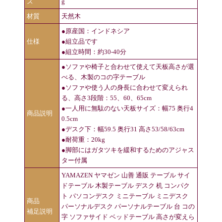
ズ
g
材質
天然木
●原産国：インドネシア
仕様
●組立品です
●組立時間：約30-40分
●ソファや椅子と合わせて使えて天板高さが選
べる、木製のコの字テーブル
●ソファや使う人の身長に合わせて変えられ
る、高さ3段階：55、60、65cm
●一人用に無駄のない天板サイズ：幅75 奥行4
商品説明
0.5cm
●デスク下：幅59.5 奥行31 高さ53/58/63cm
●耐荷重：20kg
●脚部にはガタツキを緩和するためのアジャス
ター付属
YAMAZEN ヤマゼン 山善 通販 テーブル サイ
ドテーブル 木製テーブル デスク 机 コンパク
ト パソコンデスク ミニテーブル ミニデスク
商品
パーソナルデスク パーソナルテーブル 台 コの
補足説明
字 ソファサイド ベッドテーブル 高さが変えら