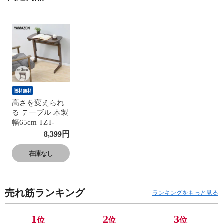
送料無料
高さを変えられ
る テーブル 木製
幅65cm TZT-
6540 コの字 サイ
8,399
円
ドテーブル 小机
机 デスク パーソ
在庫なし
ナルデスク パソ
コンデスク 書斎
机 つくえ 机 コ
売れ筋ランキング
ンパクト シンプ
ランキングをもっと見る
ル おしゃれ 山善
YAMAZEN 【送
1
2
3
位
位
位
料無料】