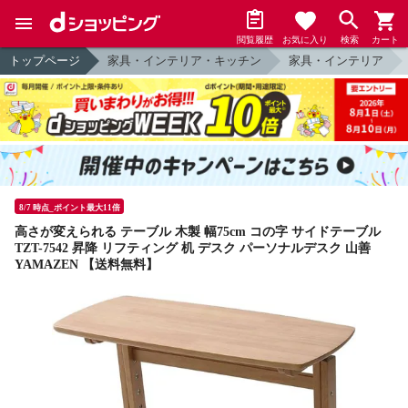
閲覧履歴
お気に入り
検索
カート
トップページ
家具・インテリア・キッチン
家具・インテリア
8/7 時点_ポイント最大11倍
高さが変えられる テーブル 木製 幅75cm コの字 サイドテーブル
TZT-7542 昇降 リフティング 机 デスク パーソナルデスク 山善
YAMAZEN 【送料無料】