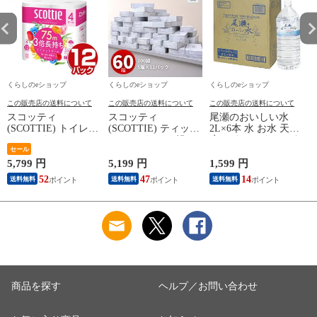
くらしのeショップ
くらしのeショップ
くらしのeショップ
この販売店の送料について
この販売店の送料について
この販売店の送料について
スコッティ
スコッティ
尾瀬のおいしい水
(SCOTTIE) トイレッ
(SCOTTIE) ティッシ
2L×6本 水 お水 天然
トペーパー フラワー
ュペーパー 200組 5
水 ミネラルウォータ
パック 3倍長持ち 4
セール
箱×12パック(60箱)
ー 飲料水 ペットボ
ロール(ダブル) 4ロー
ティシュペーパー ま
トル 2L 名水百選 尾
ネ
5,799 円
5,199 円
1,599 円
3
ル×12(48ロール) 3倍
とめ買い ケース販売
瀬 国産 箱 ケース ま
52
47
14
送料無料
送料無料
送料無料
ロール 3倍巻 トイレ
ボックスティッシュ
とめ買い ニチネン
用品 日用品 最安値
日用品 最安値 ティ
【送料無料】
安い おすすめ 日本
ッシュ 日本製紙クレ
製紙クレシア 【送料
シア 【送料無料】
無料】
商品を探す
ヘルプ／お問い合わせ