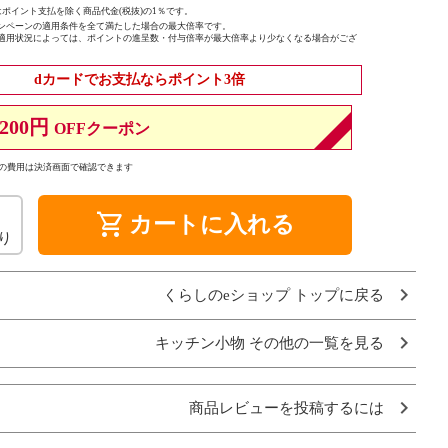
ポイント支払を除く商品代金(税抜)の1％です。
ンペーンの適用条件を全て満たした場合の最大倍率です。
適用状況によっては、ポイントの進呈数・付与倍率が最大倍率より少なくなる場合がござ
dカードでお支払ならポイント3倍
200円
OFFクーポン
の費用は決済画面で確認できます
shopping_cart
カートに入れる
り
くらしのeショップ トップに戻る
キッチン小物 その他の一覧を見る
商品レビューを投稿するには