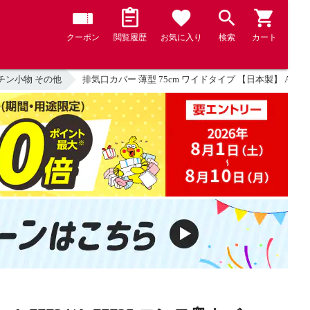
クーポン
閲覧履歴
お気に入り
検索
カート
チン小物 その他
排気口カバー 薄型 75cm ワイドタイプ 【日本製】 A-7