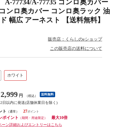
-77734/A-77735 コンロ奥カバー
 コンロ奥カバー コンロ奥ラック 油
イド 幅広 アーネスト 【送料無料】
販売店：くらしのeショップ
この販売店の送料について
ホワイト
2,999
送料無料
円
（税込）
1-2日以内に発送(店舗休業日を除く)
ント
27
（通常）
ンポイント
最大10倍
（期間・用途限定）
ペーン詳細およびエントリーはこちら