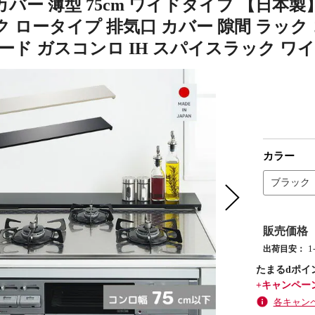
バー 薄型 75cm ワイドタイプ 【日本製】 A
ク ロータイプ 排気口 カバー 隙間 ラック
ード ガスコンロ IH スパイスラック ワ
カラー
ブラック
販売価格
出荷目安：
たまるdポイ
+キャンペー
各キャン