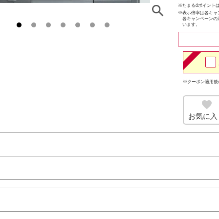
※たまるdポイントは
※
表示倍率は各キャ
各キャンペーンの
います。
※クーポン適用後
お気に入