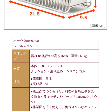
ハナウタ(hanauta)
ツールスタンド L
本体サイ
幅21.8×奥行9.5×高さ16cm 重量0.69kg
ズ
本体：18-8ステンレス
材質
クッション・滑り止め：シリコンゴム
●原産国：日本
仕様
●完成品です
●燕三条でつくられた、料理や台所仕事を楽し
く応援するキッチンシリーズ「hanauta(ハナウ
タ)」
●作業面を広く使える、奥行スリムなキッチン