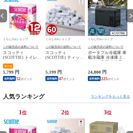
くらしのeショップ
くらしのeショップ
くらしのeショップ
この販売店の送料について
この販売店の送料について
この販売店の送料について
スコッティ
スコッティ
ポータブル冷蔵庫 車
(SCOTTIE) トイレッ
(SCOTTIE) ティッシ
載冷蔵庫 冷凍庫 25L
トペーパー フラワー
ュペーパー 200組 5
AC/DC電源 車載用
パック 3倍長持ち 4
セール
箱×12パック(60箱)
冷凍冷蔵庫 -18～20
ロール(ダブル) 4ロー
ティシュペーパー ま
度 急速冷凍 コンプ
5,799 円
5,199 円
24,800 円
2
ル×12(48ロール) 3倍
とめ買い ケース販売
レッサー式 YFR-
52
47
225
送料無料
送料無料
送料無料
ロール 3倍巻 トイレ
ボックスティッシュ
AC252(B) ミニ冷蔵庫
用品 日用品 最安値
日用品 最安値 ティ
小型冷蔵庫 車中泊
安い おすすめ 日本
ッシュ 日本製紙クレ
大容量 キャンプ セ
製紙クレシア 【送料
人気ランキング
シア 【送料無料】
カンド冷蔵庫 山善
ランキングをもっと見る
無料】
YAMAZEN 【送料無
料】
1
2
3
位
位
位