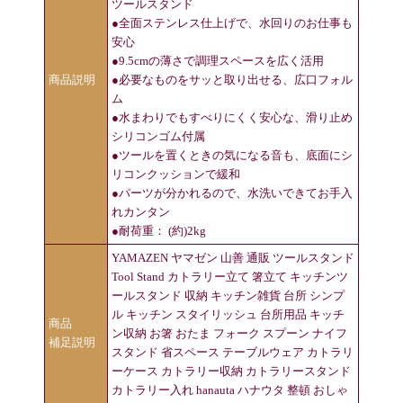
ツールスタンド
●全面ステンレス仕上げで、水回りのお仕事も
安心
●9.5cmの薄さで調理スペースを広く活用
商品説明
●必要なものをサッと取り出せる、広口フォル
ム
●水まわりでもすべりにくく安心な、滑り止め
シリコンゴム付属
●ツールを置くときの気になる音も、底面にシ
リコンクッションで緩和
●パーツが分かれるので、水洗いできてお手入
れカンタン
●耐荷重： (約)2kg
YAMAZEN ヤマゼン 山善 通販 ツールスタンド
Tool Stand カトラリー立て 箸立て キッチンツ
ールスタンド 収納 キッチン雑貨 台所 シンプ
ル キッチン スタイリッシュ 台所用品 キッチ
商品
ン収納 お箸 おたま フォーク スプーン ナイフ
補足説明
スタンド 省スペース テーブルウェア カトラリ
ーケース カトラリー収納 カトラリースタンド
カトラリー入れ hanauta ハナウタ 整頓 おしゃ