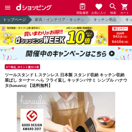
閲覧履歴
お気に入り
検索
カート
トップページ
家具・インテリア・キッチン
キッチン用品
キ
8/7 時点_ポイント最大11倍
ツールスタンド L ステンレス 日本製 スタンド収納 キッチン収納
菜ばし ターナー へら フライ返し キッチンバサミ シンプル ハナウ
タ(hanauta) 【送料無料】