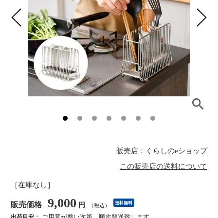
販売店：くらしのeショップ
この販売店の送料について
［在庫なし］
9,000
販売価格
送料無料
円
（税込）
ご用意が整い次第、順次発送致します。
出荷目安：