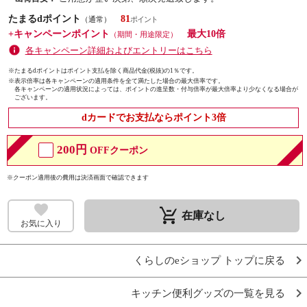
たまるdポイント
81
（通常）
+キャンペーンポイント
最大10倍
（期間・用途限定）
各キャンペーン詳細およびエントリーはこちら
※たまるdポイントはポイント支払を除く商品代金(税抜)の1％です。
※
表示倍率は各キャンペーンの適用条件を全て満たした場合の最大倍率です。
各キャンペーンの適用状況によっては、ポイントの進呈数・付与倍率が最大倍率より少なくなる場合が
ございます。
dカードでお支払ならポイント3倍
200円
OFFクーポン
※クーポン適用後の費用は決済画面で確認できます
remove_shopping_cart
在庫なし
お気に入り
くらしのeショップ トップに戻る
キッチン便利グッズの一覧を見る