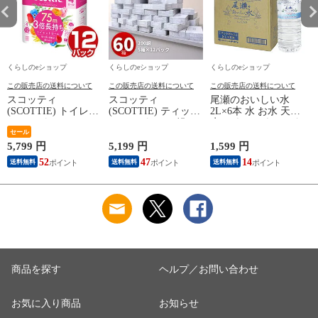
くらしのeショップ
くらしのeショップ
くらしのeショップ
この販売店の送料について
この販売店の送料について
この販売店の送料について
スコッティ
スコッティ
尾瀬のおいしい水
(SCOTTIE) トイレッ
(SCOTTIE) ティッシ
2L×6本 水 お水 天然
トペーパー フラワー
ュペーパー 200組 5
水 ミネラルウォータ
(
パック 3倍長持ち 4
セール
箱×12パック(60箱)
ー 飲料水 ペットボ
ロール(ダブル) 4ロー
ティシュペーパー ま
トル 2L 名水百選 尾
5,799 円
5,199 円
1,599 円
5
ル×12(48ロール) 3倍
とめ買い ケース販売
瀬 国産 箱 ケース ま
52
47
14
送料無料
送料無料
送料無料
ロール 3倍巻 トイレ
ボックスティッシュ
とめ買い ニチネン
用品 日用品 最安値
日用品 最安値 ティ
【送料無料】
安い おすすめ 日本
ッシュ 日本製紙クレ
製紙クレシア 【送料
シア 【送料無料】
無料】
商品を探す
ヘルプ／お問い合わせ
お気に入り商品
お知らせ