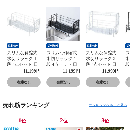
送料無料
送料無料
送料無料
送
スリムな伸縮式
スリムな伸縮式
スリムな伸縮式
ス
水切りラック 1
水切りラック 1
水切りラック 2
水
段 4点セット 日
段 4点セット 日
段 4点セット 日
段
本製 燕三条 水切
本製 燕三条 水切
本製 燕三条 水切
本
11,199
円
11,199
円
11,999
円
り 水切りかご 水
り 水切りかご 水
り 水切りかご 水
り
切りカゴ 水切り
切りカゴ 水切り
切りカゴ 水切り
切
在庫なし
在庫なし
在庫なし
トレー キッチン
トレー キッチン
トレー キッチン
ト
収納 シンク上 グ
収納 シンク上 グ
収納 シンク上 グ
収
リーンパル 【送
リーンパル 【送
リーンパル 【送
リ
売れ筋ランキング
料無料】
料無料】
料無料】
料
ランキングをもっと見る
1
2
3
位
位
位