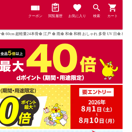
クーポン
閲覧履歴
お気に入り
検索
カート
骨傘 60cm 超軽量24本骨傘 江戸 傘 雨傘 和傘 和柄 おしゃれ 多骨 UV 日傘 梅