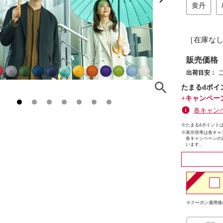
黄丹
［在庫な
販売価格
出荷目安：
たまるdポイ
+キャンペー
各キャン
※たまるdポイントは
※
表示倍率は各キャ
各キャンペーンの
います。
※クーポン適用後