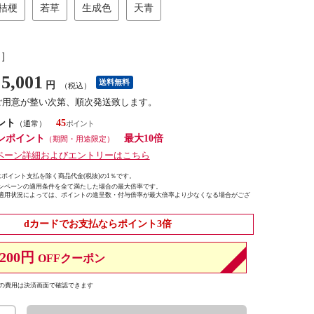
桔梗
若草
生成色
天青
し］
5,001
送料無料
円
（税込）
ご用意が整い次第、順次発送致します。
ント
45
（通常）
ンポイント
最大10倍
（期間・用途限定）
ペーン詳細およびエントリーはこちら
ポイント支払を除く商品代金(税抜)の1％です。
ンペーンの適用条件を全て満たした場合の最大倍率です。
適用状況によっては、ポイントの進呈数・付与倍率が最大倍率より少なくなる場合がござ
dカードでお支払ならポイント3倍
200円
OFFクーポン
の費用は決済画面で確認できます