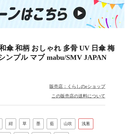
 和傘 和柄 おしゃれ 多骨 UV 日傘 梅
プル マブ mabu/SMV JAPAN
販売店：くらしのeショップ
この販売店の送料について
紺
草
墨
藍
山吹
浅葱