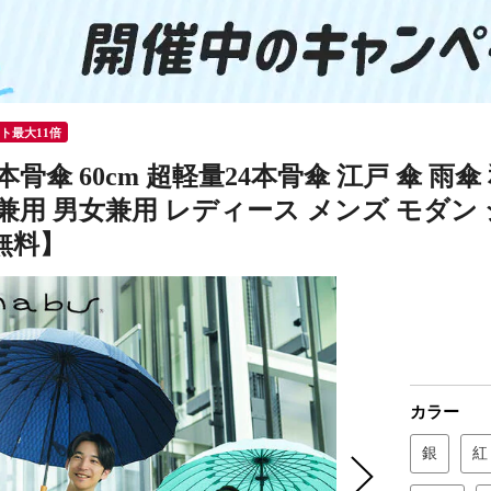
ント最大11倍
4本骨傘 60cm 超軽量24本骨傘 江戸 傘 雨傘
兼用 男女兼用 レディース メンズ モダン シン
無料】
カラー
銀
紅