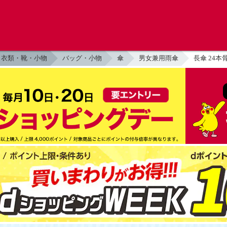
衣類・靴・小物
バッグ・小物
傘
男女兼用雨傘
長傘 24本