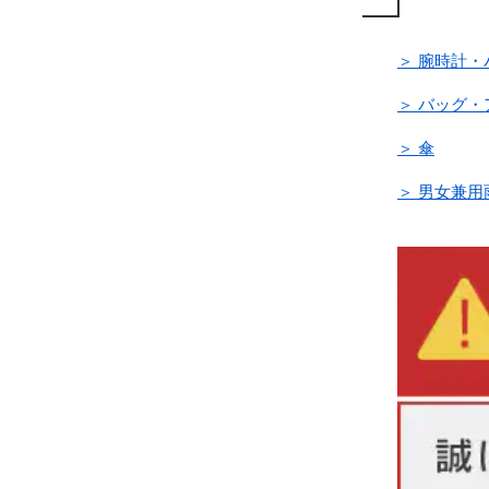
＞ 腕時計・
＞ バッグ
＞ 傘
＞ 男女兼用