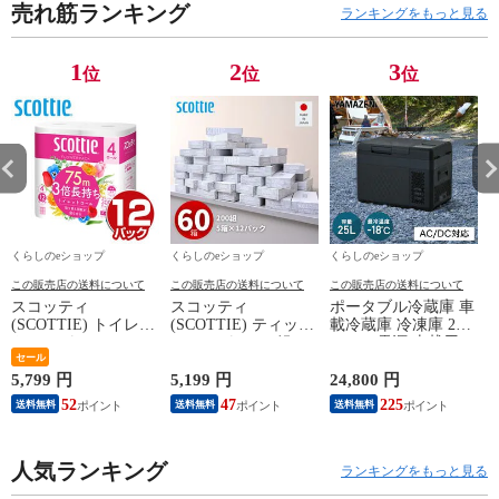
売れ筋ランキング
ブ mabu/SMV
ブ mabu/SMV
ブ mabu/SMV
ブ
ランキングをもっと見る
JAPAN 【送料無
JAPAN 【送料無
JAPAN 【送料無
J
料】
料】
料】
料
1
2
3
位
位
位
くらしのeショップ
くらしのeショップ
くらしのeショップ
この販売店の送料について
この販売店の送料について
この販売店の送料について
スコッティ
スコッティ
ポータブル冷蔵庫 車
(SCOTTIE) トイレッ
(SCOTTIE) ティッシ
載冷蔵庫 冷凍庫 25L
トペーパー フラワー
ュペーパー 200組 5
AC/DC電源 車載用
パック 3倍長持ち 4
セール
箱×12パック(60箱)
冷凍冷蔵庫 -18～20
ロール(ダブル) 4ロー
ティシュペーパー ま
度 急速冷凍 コンプ
5,799 円
5,199 円
24,800 円
2
ル×12(48ロール) 3倍
とめ買い ケース販売
レッサー式 YFR-
52
47
225
送料無料
送料無料
送料無料
ロール 3倍巻 トイレ
ボックスティッシュ
AC252(B) ミニ冷蔵庫
用品 日用品 最安値
日用品 最安値 ティ
小型冷蔵庫 車中泊
安い おすすめ 日本
ッシュ 日本製紙クレ
大容量 キャンプ セ
製紙クレシア 【送料
人気ランキング
シア 【送料無料】
カンド冷蔵庫 山善
ランキングをもっと見る
無料】
YAMAZEN 【送料無