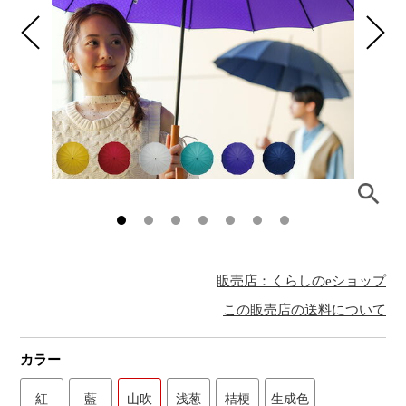
販売店：くらしのeショップ
この販売店の送料について
カラー
紅
藍
山吹
浅葱
桔梗
生成色