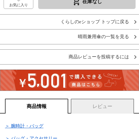
remove_shopping_cart
在庫なし
お気に入り
くらしのeショップ トップに戻る
晴雨兼用傘の一覧を見る
商品レビューを投稿するには
商品情報
レビュー
＞ 腕時計・バッグ
＞ バッグ・アクセサリー