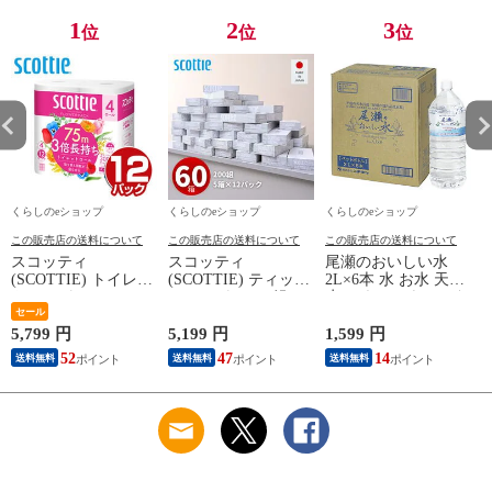
料】
1
2
3
位
位
位
くらしのeショップ
くらしのeショップ
くらしのeショップ
この販売店の送料について
この販売店の送料について
この販売店の送料について
スコッティ
スコッティ
尾瀬のおいしい水
(SCOTTIE) トイレッ
(SCOTTIE) ティッシ
2L×6本 水 お水 天然
トペーパー フラワー
ュペーパー 200組 5
水 ミネラルウォータ
(
パック 3倍長持ち 4
セール
箱×12パック(60箱)
ー 飲料水 ペットボ
ロール(ダブル) 4ロー
ティシュペーパー ま
トル 2L 名水百選 尾
5,799 円
5,199 円
1,599 円
5
ル×12(48ロール) 3倍
とめ買い ケース販売
瀬 国産 箱 ケース ま
52
47
14
送料無料
送料無料
送料無料
ロール 3倍巻 トイレ
ボックスティッシュ
とめ買い ニチネン
用品 日用品 最安値
日用品 最安値 ティ
【送料無料】
安い おすすめ 日本
ッシュ 日本製紙クレ
製紙クレシア 【送料
シア 【送料無料】
無料】