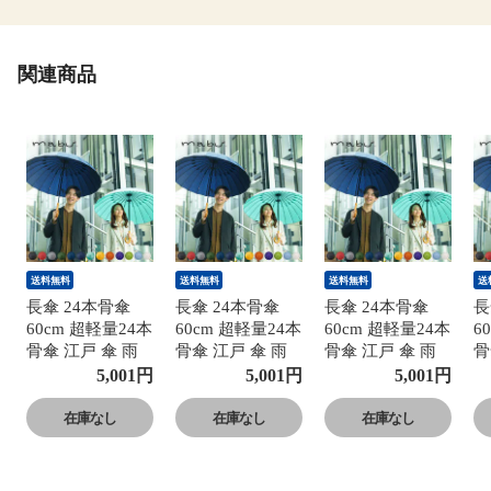
関連商品
送料無料
送料無料
送料無料
送
長傘 24本骨傘
長傘 24本骨傘
長傘 24本骨傘
長
60cm 超軽量24本
60cm 超軽量24本
60cm 超軽量24本
6
骨傘 江戸 傘 雨
骨傘 江戸 傘 雨
骨傘 江戸 傘 雨
骨
傘 和傘 和柄 お
傘 和傘 和柄 お
傘 和傘 和柄 お
傘
5,001
円
5,001
円
5,001
円
しゃれ 多骨 UV
しゃれ 多骨 UV
しゃれ 多骨 UV
し
日傘 梅雨 晴雨兼
日傘 梅雨 晴雨兼
日傘 梅雨 晴雨兼
日
在庫なし
在庫なし
在庫なし
用 男女兼用 レデ
用 男女兼用 レデ
用 男女兼用 レデ
用
ィース メンズ モ
ィース メンズ モ
ィース メンズ モ
ィ
ダン シンプル マ
ダン シンプル マ
ダン シンプル マ
ダ