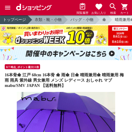
閲覧履歴
お気に入り
検索
カート
トップページ
衣類・靴・小物
バッグ・小物
傘
晴雨兼用
8/7 時点_ポイント最大11倍
16本骨傘 江戸 60cm 16本骨 傘 雨傘 日傘 晴雨兼用傘 晴雨兼用 梅
雨 雨具 紫外線 男女兼用 メンズ レディース おしゃれ マブ
mabu/SMV JAPAN 【送料無料】