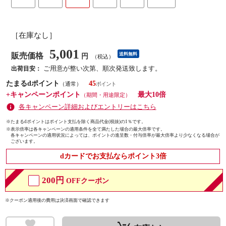
［在庫なし］
5,001
販売価格
送料無料
円
（税込）
ご用意が整い次第、順次発送致します。
出荷目安：
たまるdポイント
45
（通常）
+キャンペーンポイント
最大10倍
（期間・用途限定）
各キャンペーン詳細およびエントリーはこちら
※たまるdポイントはポイント支払を除く商品代金(税抜)の1％です。
※
表示倍率は各キャンペーンの適用条件を全て満たした場合の最大倍率です。
各キャンペーンの適用状況によっては、ポイントの進呈数・付与倍率が最大倍率より少なくなる場合が
ございます。
dカードでお支払ならポイント3倍
200円
OFFクーポン
※クーポン適用後の費用は決済画面で確認できます