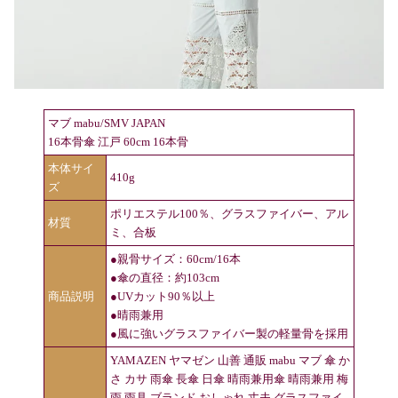
マブ mabu/SMV JAPAN
16本骨傘 江戸 60cm 16本骨
本体サイ
410g
ズ
ポリエステル100％、グラスファイバー、アル
材質
ミ、合板
●親骨サイズ：60cm/16本
●傘の直径：約103cm
商品説明
●UVカット90％以上
●晴雨兼用
●風に強いグラスファイバー製の軽量骨を採用
YAMAZEN ヤマゼン 山善 通販 mabu マブ 傘 か
さ カサ 雨傘 長傘 日傘 晴雨兼用傘 晴雨兼用 梅
雨 雨具 ブランド おしゃれ 丈夫 グラスファイ