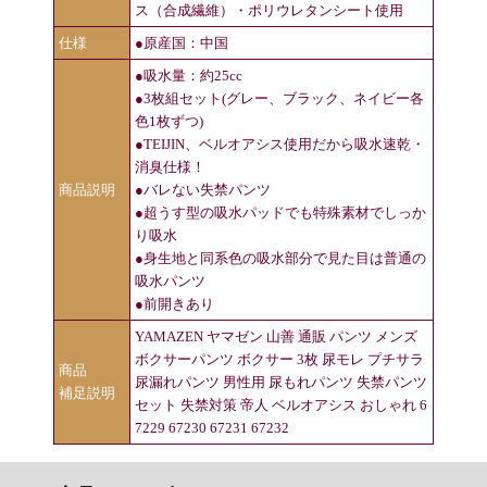
ス（合成繊維）・ポリウレタンシート使用
仕様
●原産国：中国
●吸水量：約25cc
●3枚組セット(グレー、ブラック、ネイビー各
色1枚ずつ)
●TEIJIN、ベルオアシス使用だから吸水速乾・
消臭仕様！
商品説明
●バレない失禁パンツ
●超うす型の吸水パッドでも特殊素材でしっか
り吸水
●身生地と同系色の吸水部分で見た目は普通の
吸水パンツ
●前開きあり
YAMAZEN ヤマゼン 山善 通販 パンツ メンズ
ボクサーパンツ ボクサー 3枚 尿モレ プチサラ
商品
尿漏れパンツ 男性用 尿もれパンツ 失禁パンツ
補足説明
セット 失禁対策 帝人 ベルオアシス おしゃれ 6
7229 67230 67231 67232