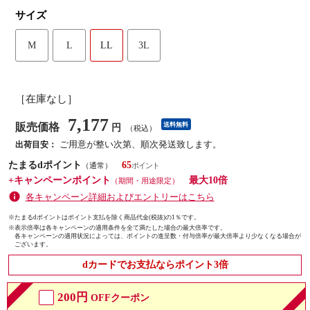
サイズ
M
L
LL
3L
［在庫なし］
7,177
販売価格
送料無料
円
（税込）
ご用意が整い次第、順次発送致します。
出荷目安：
たまるdポイント
65
（通常）
+キャンペーンポイント
最大10倍
（期間・用途限定）
各キャンペーン詳細およびエントリーはこちら
※たまるdポイントはポイント支払を除く商品代金(税抜)の1％です。
※
表示倍率は各キャンペーンの適用条件を全て満たした場合の最大倍率です。
各キャンペーンの適用状況によっては、ポイントの進呈数・付与倍率が最大倍率より少なくなる場合が
ございます。
dカードでお支払ならポイント3倍
200円
OFFクーポン