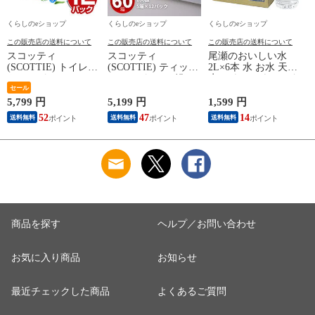
くらしのeショップ
くらしのeショップ
くらしのeショップ
この販売店の送料について
この販売店の送料について
この販売店の送料について
スコッティ
スコッティ
尾瀬のおいしい水
(SCOTTIE) トイレッ
(SCOTTIE) ティッシ
2L×6本 水 お水 天然
トペーパー フラワー
ュペーパー 200組 5
水 ミネラルウォータ
(
パック 3倍長持ち 4
セール
箱×12パック(60箱)
ー 飲料水 ペットボ
ロール(ダブル) 4ロー
ティシュペーパー ま
トル 2L 名水百選 尾
5,799 円
5,199 円
1,599 円
5
ル×12(48ロール) 3倍
とめ買い ケース販売
瀬 国産 箱 ケース ま
52
47
14
送料無料
送料無料
送料無料
ロール 3倍巻 トイレ
ボックスティッシュ
とめ買い ニチネン
用品 日用品 最安値
日用品 最安値 ティ
【送料無料】
安い おすすめ 日本
ッシュ 日本製紙クレ
製紙クレシア 【送料
シア 【送料無料】
無料】
商品を探す
ヘルプ／お問い合わせ
お気に入り商品
お知らせ
最近チェックした商品
よくあるご質問