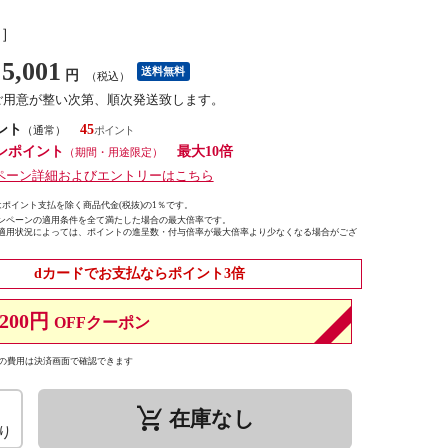
し］
5,001
送料無料
円
（税込）
ご用意が整い次第、順次発送致します。
ント
45
（通常）
ンポイント
最大10倍
（期間・用途限定）
ペーン詳細およびエントリーはこちら
ポイント支払を除く商品代金(税抜)の1％です。
ンペーンの適用条件を全て満たした場合の最大倍率です。
適用状況によっては、ポイントの進呈数・付与倍率が最大倍率より少なくなる場合がござ
dカードでお支払ならポイント3倍
200円
OFFクーポン
の費用は決済画面で確認できます
remove_shopping_cart
在庫なし
り