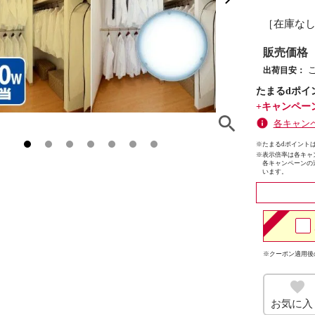
［在庫な
販売価格
出荷目安：
たまるdポイ
+キャンペー
各キャン
※たまるdポイントは
※
表示倍率は各キャ
各キャンペーンの
います。
※クーポン適用後
お気に入