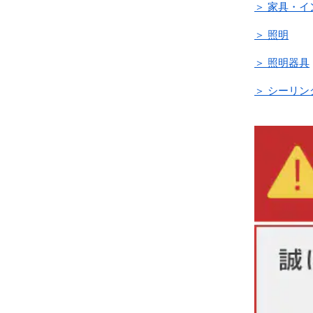
＞ 家具・
＞ 照明
＞ 照明器具
＞ シーリン