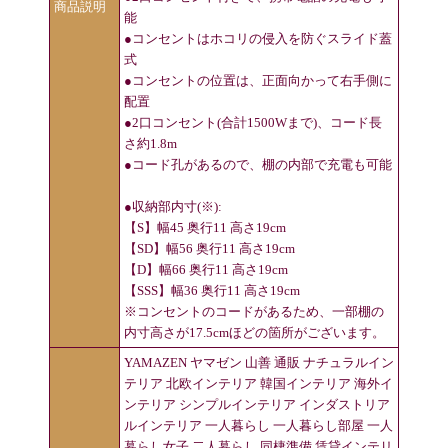
商品説明
能
●コンセントはホコリの侵入を防ぐスライド蓋
式
●コンセントの位置は、正面向かって右手側に
配置
●2口コンセント(合計1500Wまで)、コード長
さ約1.8m
●コード孔があるので、棚の内部で充電も可能
●収納部内寸(※):
【S】幅45 奥行11 高さ19cm
【SD】幅56 奥行11 高さ19cm
【D】幅66 奥行11 高さ19cm
【SSS】幅36 奥行11 高さ19cm
※コンセントのコードがあるため、一部棚の
内寸高さが17.5cmほどの箇所がございます。
YAMAZEN ヤマゼン 山善 通販 ナチュラルイン
テリア 北欧インテリア 韓国インテリア 海外イ
ンテリア シンプルインテリア インダストリア
ルインテリア 一人暮らし 一人暮らし部屋 一人
暮らし女子 二人暮らし 同棲準備 賃貸インテリ