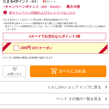
たまるdポイント
61
（通常）
+キャンペーンポイント
最大10倍
（期間・用途限定）
各キャンペーン詳細およびエントリーはこちら
※たまるdポイントはポイント支払を除く商品代金(税抜)の1％です。
※
表示倍率は各キャンペーンの適用条件を全て満たした場合の最大倍率です。
各キャンペーンの適用状況によっては、ポイントの進呈数・付与倍率が最大倍率より少なくなる場合が
ございます。
dカードでお支払ならポイント3倍
200円
OFFクーポン
※クーポン適用後の費用は決済画面で確認できます
shopping_cart
カートに入れる
お気に入り
くらしのeショップ トップに戻る
ベッド その他の一覧を見る