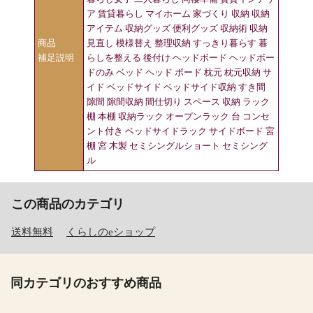
ア 賃貸暮らし マイホーム 家づくり 収納 収納
アイテム 収納グッズ 便利グッズ 収納術 収納
商品
見直し 模様替え 整理収納 すっきり暮らす 暮
補足説明
らしを整える 後付け ヘッドボード ヘッドボー
ドのみ ベッド ヘッド ボード 枕元 枕元収納 サ
イド ベッドサイド ベッドサイド収納 すき間
隙間 隙間収納 間仕切り スペース 収納 ラック
棚 本棚 収納ラック オープンラック 台 コンセ
ント付き ベッドサイドラック サイドボード 宮
棚 宮 木製 セミシングルショート セミシング
ル
この商品のカテゴリ
送料無料
くらしのeショップ
同カテゴリのおすすめ商品