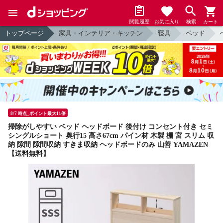
閲覧履歴
お気に入り
検索
カート
トップページ
家具・インテリア・キッチン
寝具
ベッド
8/7 時点_ポイント最大11倍
掃除がしやすい ベッド ヘッドボード 後付け コンセント付き セミ
シングルショート 奥行15 高さ67cm パイン材 木製 棚 宮 スリム 収
納 隙間 隙間収納 すきま収納 ヘッドボードのみ 山善 YAMAZEN
【送料無料】