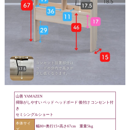
山善 YAMAZEN
掃除がしやすい ベッド ヘッドボード 後付け コンセント付
き
セミシングルショート
本体サイ
幅80×奥行15×高さ67cm 重量5kg
ズ