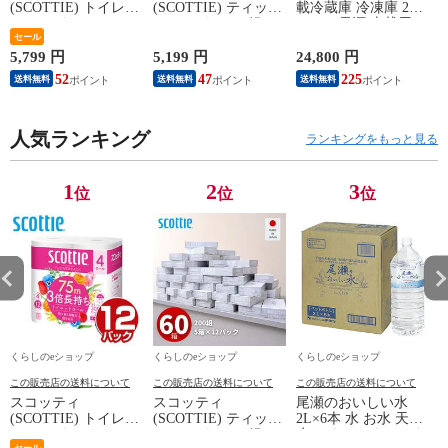
(SCOTTIE) トイレッ
(SCOTTIE) ティッシ
載冷蔵庫 冷凍庫 25L
トペーパー フラワー
ュペーパー 200組 5
AC/DC電源 車載用
(
パック 3倍長持ち 4
セール
箱×12パック(60箱)
冷凍冷蔵庫 -18～20
ロール(ダブル) 4ロー
ティシュペーパー ま
度 急速冷凍 コンプ
5,799 円
5,199 円
24,800 円
5
ル×12(48ロール) 3倍
とめ買い ケース販売
レッサー式 YFR-
52
47
225
送料無料
送料無料
送料無料
ロール 3倍巻 トイレ
ボックスティッシュ
AC252(B) ミニ冷蔵庫
用品 日用品 最安値
日用品 最安値 ティ
小型冷蔵庫 車中泊
安い おすすめ 日本
ッシュ 日本製紙クレ
大容量 キャンプ セ
製紙クレシア 【送料
人気ランキング
シア 【送料無料】
カンド冷蔵庫 山善
ランキングをもっと見る
無料】
YAMAZEN 【送料無
料】
1
2
3
位
位
位
くらしのeショップ
くらしのeショップ
くらしのeショップ
この販売店の送料について
この販売店の送料について
この販売店の送料について
スコッティ
スコッティ
尾瀬のおいしい水
(SCOTTIE) トイレッ
(SCOTTIE) ティッシ
2L×6本 水 お水 天然
トペーパー フラワー
ュペーパー 200組 5
水 ミネラルウォータ
(