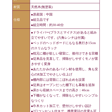
材質
天然木(無塗装)
●原産国：中国
仕様
●組立品です
●組立時間：約30-40分
●ドライバー(プラスとマイナス)があると組み
立てやすいです。(六角レンチは付属)
●ベッドのヘッドボードにもなる奥行き15cm
のスリムなラック
●枕元に棚が欲しい寝室に、後付けできる宮棚
●従来品を見直して、掃除がしやすくモノが置
きやすく変身
●あたたかみのあるパイン材を使用し、角も安
心のR加工でやさしい仕上げ
●棚内部には背面にこぼれ止めを設置
●従来はオープンだった棚下にも幕板を追加
●床から収納スペースまでの高さ：46cm
●下棚がなくなって、掃除もしやすいシンプル
なつくり
●巾木カット加工で、壁付けしやすい設計
●2口コンセント付きで、携帯電話の充電も可