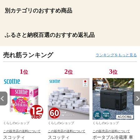
別カテゴリのおすすめ商品
ふるさと納税百選のおすすめ返礼品
売れ筋ランキング
ランキングをもっと見る
1
2
3
位
位
位
くらしのeショップ
くらしのeショップ
くらしのeショップ
この販売店の送料について
この販売店の送料について
この販売店の送料について
スコッティ
スコッティ
ポータブル冷蔵庫 車