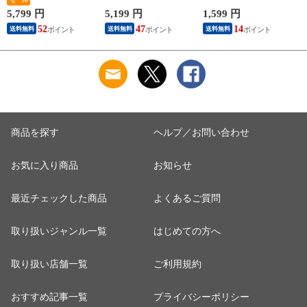
パック 3倍長持ち 4
セール
箱×12パック(60箱)
ー 飲料水 ペットボ
ロール(ダブル) 4ロー
ティシュペーパー ま
トル 2L 名水百選 尾
5,799 円
5,199 円
1,599 円
5
ル×12(48ロール) 3倍
とめ買い ケース販売
瀬 国産 箱 ケース ま
52
47
14
送料無料
送料無料
送料無料
ロール 3倍巻 トイレ
ボックスティッシュ
とめ買い ニチネン
用品 日用品 最安値
日用品 最安値 ティ
【送料無料】
安い おすすめ 日本
ッシュ 日本製紙クレ
製紙クレシア 【送料
シア 【送料無料】
無料】
商品を探す
ヘルプ／お問い合わせ
お気に入り商品
お知らせ
最近チェックした商品
よくあるご質問
取り扱いジャンル一覧
はじめての方へ
取り扱い店舗一覧
ご利用規約
おすすめ記事一覧
プライバシーポリシー