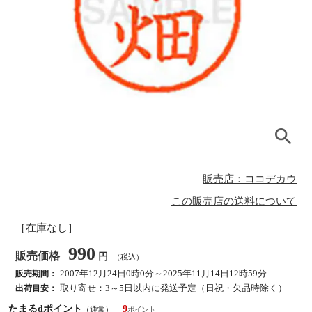
販売店：ココデカウ
この販売店の送料について
［在庫なし］
990
販売価格
円
（税込）
2007年12月24日0時0分～2025年11月14日12時59分
販売期間：
取り寄せ：3～5日以内に発送予定（日祝・欠品時除く）
出荷目安：
たまるdポイント
9
（通常）