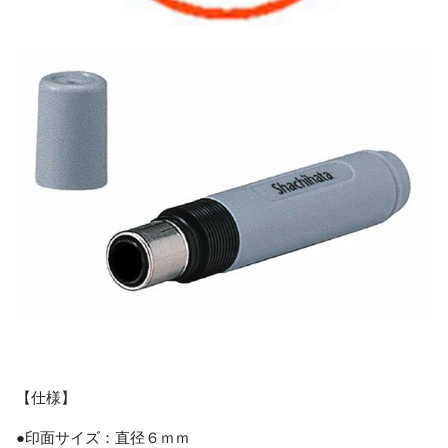
【仕様】
●印面サイズ：直径６ｍｍ