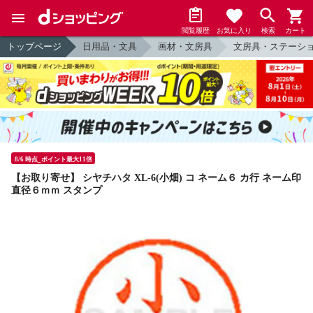
閲覧履歴
お気に入り
検索
カート
トップページ
日用品・文具
画材・文房具
文房具・ステーシ
8/6 時点_ポイント最大11倍
【お取り寄せ】 シヤチハタ XL-6(小畑) コ ネーム６ カ行 ネーム印
直径６ｍｍ スタンプ