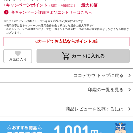
+キャンペーンポイント
最大10倍
（期間・用途限定）
各キャンペーン詳細およびエントリーはこちら
※たまるdポイントはポイント支払を除く商品代金(税抜)の1％です。
※
表示倍率は各キャンペーンの適用条件を全て満たした場合の最大倍率です。
各キャンペーンの適用状況によっては、ポイントの進呈数・付与倍率が最大倍率より少なくなる場合が
ございます。
dカードでお支払ならポイント3倍
remove_shopping_cart
カートに入れる
お気に入り
ココデカウ トップに戻る
印鑑の一覧を見る
商品レビューを投稿するには