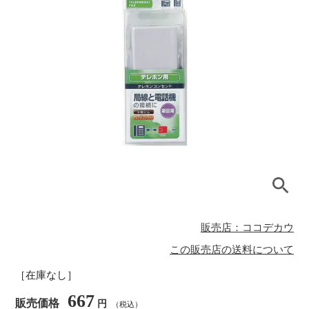
販売店：ココデカウ
この販売店の送料について
［在庫なし］
667
販売価格
円
（税込）