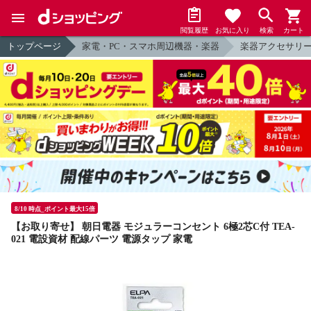
閲覧履歴
お気に入り
検索
カート
トップページ
家電・PC・スマホ周辺機器・楽器
楽器アクセサリ
8/10 時点_ポイント最大15倍
【お取り寄せ】 朝日電器 モジュラーコンセント 6極2芯C付 TEA-
021 電設資材 配線パーツ 電源タップ 家電