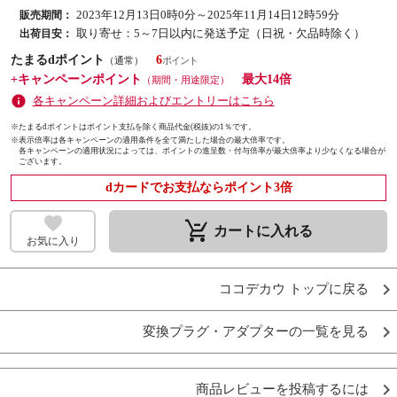
2023年12月13日0時0分～2025年11月14日12時59分
販売期間：
取り寄せ：5～7日以内に発送予定（日祝・欠品時除く）
出荷目安：
たまるdポイント
6
（通常）
+キャンペーンポイント
最大14倍
（期間・用途限定）
各キャンペーン詳細およびエントリーはこちら
※たまるdポイントはポイント支払を除く商品代金(税抜)の1％です。
※
表示倍率は各キャンペーンの適用条件を全て満たした場合の最大倍率です。
各キャンペーンの適用状況によっては、ポイントの進呈数・付与倍率が最大倍率より少なくなる場合が
ございます。
dカードでお支払ならポイント3倍
remove_shopping_cart
カートに入れる
お気に入り
ココデカウ トップに戻る
変換プラグ・アダプターの一覧を見る
商品レビューを投稿するには