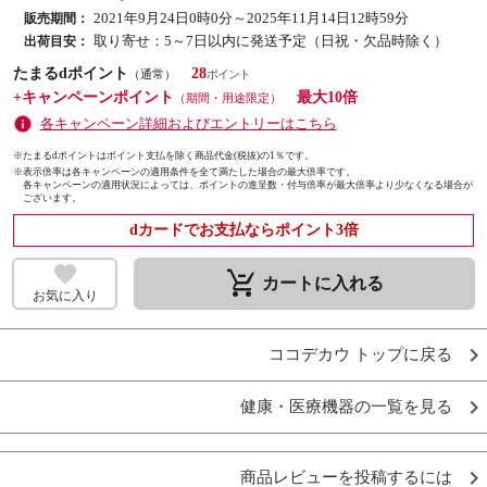
2021年9月24日0時0分～2025年11月14日12時59分
販売期間：
取り寄せ：5～7日以内に発送予定（日祝・欠品時除く）
出荷目安：
たまるdポイント
28
（通常）
+キャンペーンポイント
最大10倍
（期間・用途限定）
各キャンペーン詳細およびエントリーはこちら
※たまるdポイントはポイント支払を除く商品代金(税抜)の1％です。
※
表示倍率は各キャンペーンの適用条件を全て満たした場合の最大倍率です。
各キャンペーンの適用状況によっては、ポイントの進呈数・付与倍率が最大倍率より少なくなる場合が
ございます。
dカードでお支払ならポイント3倍
remove_shopping_cart
カートに入れる
お気に入り
ココデカウ トップに戻る
健康・医療機器の一覧を見る
商品レビューを投稿するには