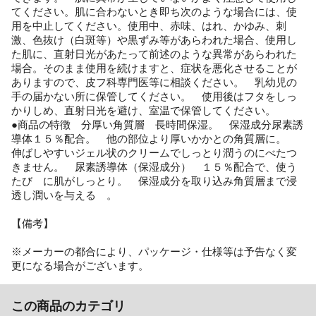
てください。肌に合わないとき即ち次のような場合には、使
用を中止してください。使用中、赤味、はれ、かゆみ、刺
激、色抜け（白斑等）や黒ずみ等があらわれた場合、使用し
た肌に、直射日光があたって前述のような異常があらわれた
場合。そのまま使用を続けますと、症状を悪化させることが
ありますので、皮フ科専門医等に相談ください。 乳幼児の
手の届かない所に保管してください。 使用後はフタをしっ
かりしめ、直射日光を避け、室温で保管してください。
●商品の特徴 分厚い角質層 長時間保湿。 保湿成分尿素誘
導体１５％配合。 他の部位より厚いかかとの角質層に。
伸ばしやすいジェル状のクリームでしっとり潤うのにべたつ
きません。 尿素誘導体（保湿成分） １５％配合で、使う
たび に肌がしっとり。 保湿成分を取り込み角質層まで浸
透し潤いを与える 。
【備考】
※メーカーの都合により、パッケージ・仕様等は予告なく変
更になる場合がございます。
この商品のカテゴリ