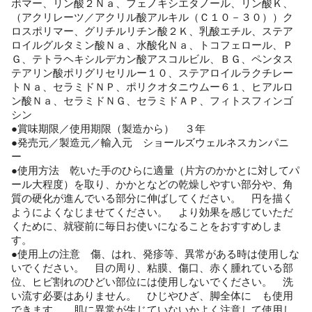
ボマー、リン酸２Ｎａ、フェノキシエタノール、リン酸Ｋ、
（アクリレーツ／アクリル酸アルキル（Ｃ１０－３０））ク
ロスポリマー、グリチルリチン酸２Ｋ、乳酸エチル、ステア
ロイルグルタミン酸Ｎａ、水酸化Ｎａ、トコフェロール、Ｐ
Ｇ、テトラヘキシルデカン酸アスコルビル、ＢＧ、ペンタス
テアリン酸ポリグリセリルー１０、ステアロイルラクチレー
トＮａ、セラミドＮＰ、ポリクオタニウムー６１、ヒアルロ
ン酸Ｎａ、セラミドＮＧ、セラミドＡＰ、フィトスフィンゴ
シン
●賞味期限／使用期限（製造から） ３年
●発売元／製造元／輸入元 ショールズウェルネスカンパニ
ー
●使用方法 乾いた手のひらに適量（片方のかかとに対してパ
ール大程度）を取り、かかとなどの乾燥しやすい部分や、角
質の硬化が進んでいる部分に伸ばしてください。 円を描く
ようによくなじませてください。 より効果を感じていただ
くために、就寝前に毎日お使いになることをおすすめしま
す。
●使用上の注意 傷、はれ、発疹等、異常がある時は使用しな
いでください。 目の周り、粘膜、傷口、赤く腫れている部
位、ヒビ割れのひどい部位には使用しないでください。 洗
い流す必要はありません。 ひじやひざ、脚全体に も使用
できます。 肌に異常が生じていないかよく注意して使用し