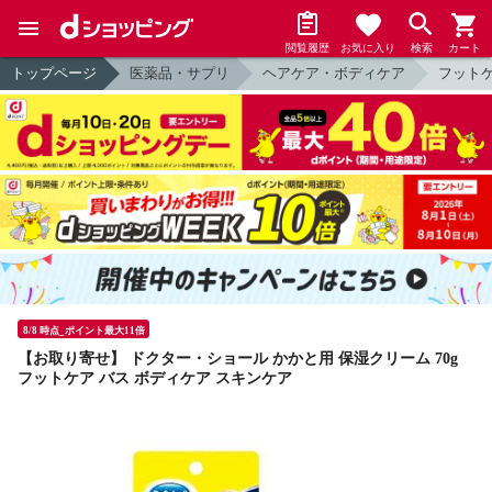
閲覧履歴
お気に入り
検索
カート
トップページ
医薬品・サプリ
ヘアケア・ボディケア
フット
8/8 時点_ポイント最大11倍
【お取り寄せ】 ドクター・ショール かかと用 保湿クリーム 70g
フットケア バス ボディケア スキンケア