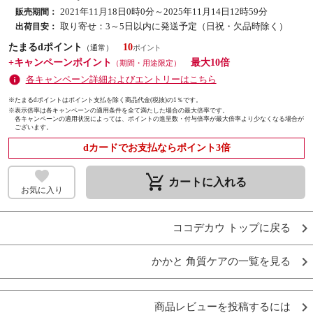
2021年11月18日0時0分～2025年11月14日12時59分
販売期間：
取り寄せ：3～5日以内に発送予定（日祝・欠品時除く）
出荷目安：
たまるdポイント
10
（通常）
+キャンペーンポイント
最大10倍
（期間・用途限定）
各キャンペーン詳細およびエントリーはこちら
※たまるdポイントはポイント支払を除く商品代金(税抜)の1％です。
※
表示倍率は各キャンペーンの適用条件を全て満たした場合の最大倍率です。
各キャンペーンの適用状況によっては、ポイントの進呈数・付与倍率が最大倍率より少なくなる場合が
ございます。
dカードでお支払ならポイント3倍
remove_shopping_cart
カートに入れる
お気に入り
ココデカウ トップに戻る
かかと 角質ケアの一覧を見る
商品レビューを投稿するには