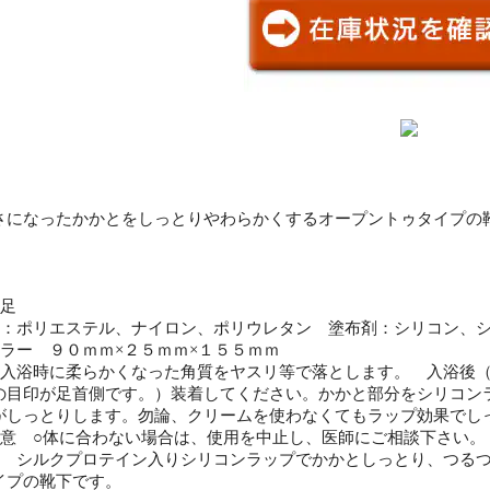
】
さになったかかとをしっとりやわらかくするオープントゥタイプの
１足
体：ポリエステル、ナイロン、ポリウレタン 塗布剤：シリコン
カラー ９０ｍｍ×２５ｍｍ×１５５ｍｍ
 入浴時に柔らかくなった角質をヤスリ等で落とします。 入浴後
の目印が足首側です。）装着してください。かかと部分をシリコン
がしっとりします。勿論、クリームを使わなくてもラップ効果で
注意 ○体に合わない場合は、使用を中止し、医師にご相談下さい
明 シルクプロテイン入りシリコンラップでかかとしっとり、つる
イプの靴下です。