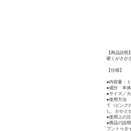
【商品説明
硬くがさが
【仕様】
●内容量：
●成分 本
●サイズ／
●使用方法
て（ピンク
し、かかと
●使用上の
●商品の説
プントゥタ