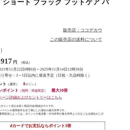
 ショート ブラック フットケア バ
販売店：ココデカウ
この販売店の送料について
し］
917
円
（税込）
021年11月22日0時0分～2025年11月14日12時59分
取り寄せ：3～5日以内に発送予定（日祝・欠品時除く）
ント
8
（通常）
ンポイント
最大10倍
（期間・用途限定）
ペーン詳細およびエントリーはこちら
ポイント支払を除く商品代金(税抜)の1％です。
ンペーンの適用条件を全て満たした場合の最大倍率です。
適用状況によっては、ポイントの進呈数・付与倍率が最大倍率より少なくなる場合がござ
dカードでお支払ならポイント3倍