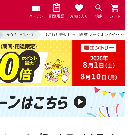
クーポン
閲覧履歴
お気に入り
検索
カート
かかと 角質ケア
【お取り寄せ】 玉川衛材 レッグオン かかとケア シ