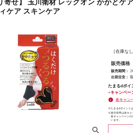
り寄せ】 玉川衛材 レッグオン かかとケア
ディケア スキンケア
［在庫な
販売価格
2
販売期間：
出荷目安：
たまるdポイ
+キャンペー
各キャン
※たまるdポイントは
※
表示倍率は各キャ
各キャンペーンの
います。