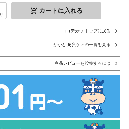
remove_shopping_cart
カートに入れる
り
ココデカウ トップに戻る
かかと 角質ケアの一覧を見る
商品レビューを投稿するには