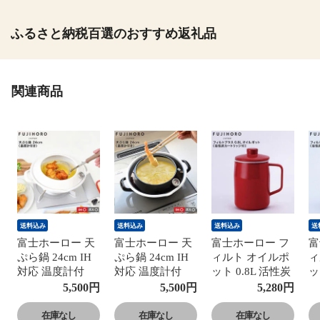
ふるさと納税百選のおすすめ返礼品
関連商品
送料込み
送料込み
送料込み
送
富士ホーロー 天
富士ホーロー 天
富士ホーロー フ
富
ぷら鍋 24cm IH
ぷら鍋 24cm IH
ィルト オイルポ
ィ
対応 温度計付
対応 温度計付
ット 0.8L 活性炭
ッ
TP-24 送料無料
TP-24 送料無料
カートリッジ付
カ
5,500
円
5,500
円
5,280
円
2.8L 揚げ物鍋 天
2.8L 揚げ物鍋 天
OPF-08L 送料無
O
ぷら鍋 ガス火 ホ
ぷら鍋 ガス火 ホ
料 油ポット 油こ
料
在庫なし
在庫なし
在庫なし