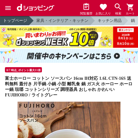
閲覧履歴
お気に入り
検索
カート
トップページ
家具・インテリア・キッチン
キッチン用品
鍋
8/7 時点_ポイント最大11倍
富士ホーロー コットン ソースパン 16cm IH対応 1.6L CTN-16S 送
料無料 蓋付き 片手鍋 小鍋 小型 離乳食 鍋 ガス火 ホーロー ホーロ
ー鍋 琺瑯 コットンシリーズ 調理器具 おしゃれ かわいい
FUJIHORO / ライトグレー