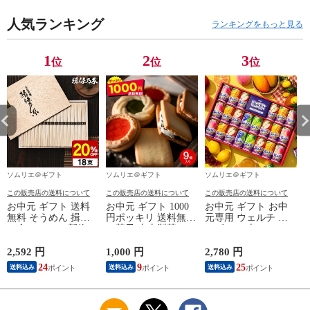
気祝 ご挨拶 御礼 お
快気祝 ご挨拶 お礼
お中元
礼 写真入り メッセ
人気ランキング
写真入り メッセージ
ランキングをもっと見る
ージカード お返し
カード お返し
1
2
3
位
位
位
ソムリエ＠ギフト
ソムリエ＠ギフト
ソムリエ＠ギフト
この販売店の送料について
この販売店の送料について
この販売店の送料について
お中元 ギフト 送料
お中元 ギフト 1000
お中元 ギフト お中
無料 そうめん 揖保
円ポッキリ 送料無料
元専用 ウェルチ カ
の糸 20%OFF 新物
お菓子 中山製菓 ロ
ルピス 22本
特級 黒帯(18束)（い
シアケーキ＆レーズ
WS30T（送料無料）
ぼのいと 揖保乃糸
ンサンド メール便
ジュース セット 詰
2,592 円
1,000 円
2,780 円
4
素麺） メーカー包装
ポスト投函 のし・包
合せ 詰め合わせ
24
9
25
送料込み
送料込み
送料込み
済 ST-30N (A4) / 出
装・メッセージカー
LTDU / 贈答品 贈り
産内祝い 詰合せ 快
ド不可 / お菓子 スイ
物 詰合せ 詰め合わ
気祝 ご挨拶 御礼 お
ーツ 自宅用 お返し
せ セット JGS
礼 写真入り メッセ