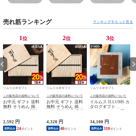
ーロー ホーロー
ーロー ホーロー
し 油入れ ケース
し
鍋 琺瑯 ハニーウ
鍋 琺瑯 ハニーウ
油こし器 ミニ 揚
油
ェア FUJIHORO /
ェア FUJIHORO /
げ物油 天ぷら油
げ
売れ筋ランキング
ホワイト
ブラック
ホーロー おしゃ
ホ
ランキングをもっと見る
れ 琺瑯
れ
FUJIHORO / レッ
F
1
2
3
位
位
位
ド
ー
ソムリエ＠ギフト
ソムリエ＠ギフト
ソムリエ＠ギフト
この販売店の送料について
この販売店の送料について
この販売店の送料について
お中元 ギフト 送料
お中元 ギフト 送料
イルムス ILLUMS カ
無料 そうめん 揖保
無料 そうめん 揖保
タログギフト
の糸 20%OFF 新物
の糸 新物 特級 黒帯
（Royal） 31000円コ
特級 黒帯(18束)（い
(32束)（いぼのいと
ース（おしゃれ 北欧
ぼのいと 揖保乃糸
揖保乃糸 素麺） メ
スタイル 結婚祝い
2,592 円
4,320 円
34,100 円
2
素麺） メーカー包装
ーカー包装済 (A4)
結婚内祝い 出産祝い
24
40
310
送料込み
送料込み
送料込み
済 ST-30N (A4) / 出
ST-50N / 結婚内祝い
お祝い お礼 結婚 出
産内祝い 詰合せ 快
出産内祝い 詰合せ
産 内祝い） お返し