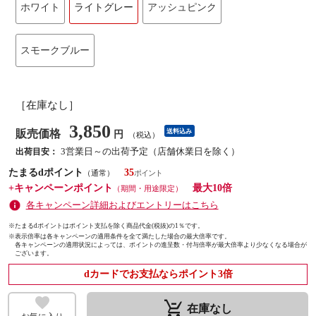
ホワイト
ライトグレー
アッシュピンク
スモークブルー
［在庫なし］
3,850
販売価格
送料込み
円
（税込）
3営業日～の出荷予定（店舗休業日を除く）
出荷目安：
たまるdポイント
35
（通常）
+キャンペーンポイント
最大10倍
（期間・用途限定）
各キャンペーン詳細およびエントリーはこちら
※たまるdポイントはポイント支払を除く商品代金(税抜)の1％です。
※
表示倍率は各キャンペーンの適用条件を全て満たした場合の最大倍率です。
各キャンペーンの適用状況によっては、ポイントの進呈数・付与倍率が最大倍率より少なくなる場合が
ございます。
dカードでお支払ならポイント3倍
remove_shopping_cart
在庫なし