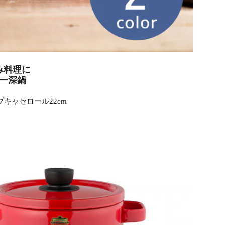
み料理に
ー深鍋
キャセロール22cm