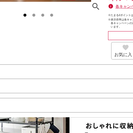
各キャン
※たまるdポイントは
※
表示倍率は各キャ
各キャンペーンの
います。
お気に入