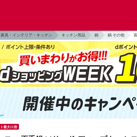
家具・インテリア・キッチン
キッチン用品
鍋
鍋 その他
富
ント最大11倍