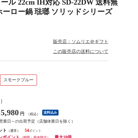
22cm IH対応 SD-22DW 送料無
ー ホーロー鍋 琺瑯 ソリッドシリーズ
販売店：ソムリエ＠ギフト
この販売店の送料について
スモークブルー
し］
5,980
送料込み
円
（税込）
3営業日～の出荷予定（店舗休業日を除く）
ント
54
（通常）
ンポイント
最大10倍
（期間・用途限定）