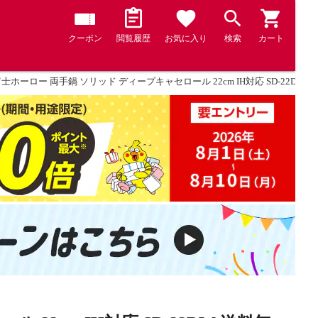
クーポン
閲覧履歴
お気に入り
検索
カート
士ホーロー 両手鍋 ソリッド ディープキャセロール 22cm IH対応 SD-22DW 