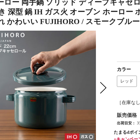
ロー 両手鍋 ソリッド ディープキャセロール 
き 深型 鍋 IH ガス火 オーブン ホーロ
 かわいい FUJIHORO / スモークブルー
カラー
レッド
［在庫な
販売価格
出荷目安：
たまるdポイ
+キャンペー