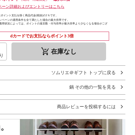
ペーン詳細およびエントリーはこちら
ポイント支払を除く商品代金(税抜)の1％です。
ンペーンの適用条件を全て満たした場合の最大倍率です。
適用状況によっては、ポイントの進呈数・付与倍率が最大倍率より少なくなる場合がござ
dカードでお支払ならポイント3倍
remove_shopping_cart
在庫なし
り
ソムリエ＠ギフト トップに戻る
鍋 その他の一覧を見る
商品レビューを投稿するには