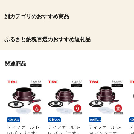
別カテゴリのおすすめ商品
ふるさと納税百選のおすすめ返礼品
関連商品
送料込み
送料込み
送料込み
送
ティファール T-
ティファール T-
ティファール T-
テ
fal インジニオ・
fal インジニオ・
fal インジニオ・
f