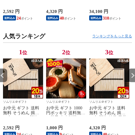
の糸 20%OFF 新物
の糸 新物 特級 黒帯
（Royal） 31000円コ
特級 黒帯(18束)（い
(32束)（いぼのいと
ース（おしゃれ 北欧
ぼのいと 揖保乃糸
揖保乃糸 素麺） メ
スタイル 結婚祝い
料
2,592 円
4,320 円
34,100 円
1
素麺） メーカー包装
ーカー包装済 (A4)
結婚内祝い 出産祝い
24
40
310
送料込み
送料込み
送料込み
済 ST-30N (A4) / 出
ST-50N / 結婚内祝い
お祝い お礼 結婚 出
産内祝い 詰合せ 快
出産内祝い 詰合せ
産 内祝い） お返し
気祝 ご挨拶 御礼 お
快気祝 ご挨拶 お礼
お中元
ッ
礼 写真入り メッセ
人気ランキング
写真入り メッセージ
ランキングをもっと見る
ージカード お返し
カード お返し
1
2
3
位
位
位
ソムリエ＠ギフト
ソムリエ＠ギフト
ソムリエ＠ギフト
お中元 ギフト 送料
お中元 ギフト 1000
お中元 ギフト 送料
無料 そうめん 揖保
円ポッキリ 送料無料
無料 そうめん 揖保
の糸 20%OFF 新物
お菓子 中山製菓 ロ
の糸 新物 特級 黒帯
特級 黒帯(18束)（い
シアケーキ＆レーズ
(32束)（いぼのいと
ぼのいと 揖保乃糸
ンサンド メール便
揖保乃糸 素麺） メ
2,592 円
1,000 円
4,320 円
1
素麺） メーカー包装
ポスト投函 のし・包
ーカー包装済 (A4)
24
9
40
1
送料込み
送料込み
送料込み