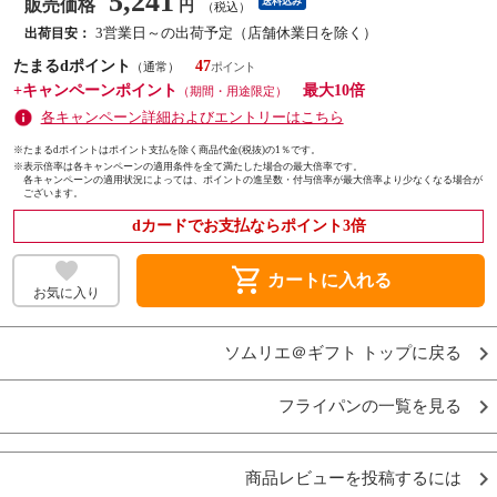
5,241
販売価格
送料込み
円
（税込）
3営業日～の出荷予定（店舗休業日を除く）
出荷目安：
たまるdポイント
47
（通常）
+キャンペーンポイント
最大10倍
（期間・用途限定）
各キャンペーン詳細およびエントリーはこちら
※たまるdポイントはポイント支払を除く商品代金(税抜)の1％です。
※
表示倍率は各キャンペーンの適用条件を全て満たした場合の最大倍率です。
各キャンペーンの適用状況によっては、ポイントの進呈数・付与倍率が最大倍率より少なくなる場合が
ございます。
dカードでお支払ならポイント3倍
shopping_cart
カートに入れる
お気に入り
ソムリエ＠ギフト トップに戻る
フライパンの一覧を見る
商品レビューを投稿するには