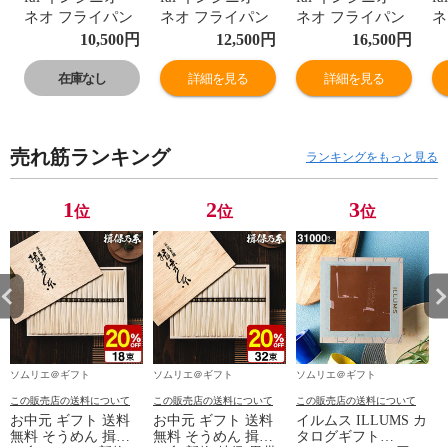
ネオ フライパン
ネオ フライパン
ネオ フライパン
ネ
セット ヴィンテ
セット ヴィンテ
セット ヴィンテ
ジ
10,500
円
12,500
円
16,500
円
ージボルドー・
ージボルドー・
ージボルドー・
ン
インテンス セッ
インテンス セッ
インテンス セッ
パ
在庫なし
詳細を見る
詳細を見る
ト6 L43990 ガス
ト9 L43991 ガス
ト10 L43992 ガ
L
火専用・IH 不可
火専用・IH 不可
ス火専用・IH 不
用
送料無料
送料無料
可 送料無料
無
売れ筋ランキング
ランキングをもっと見る
1
2
3
位
位
位
ソムリエ＠ギフト
ソムリエ＠ギフト
ソムリエ＠ギフト
この販売店の送料について
この販売店の送料について
この販売店の送料について
お中元 ギフト 送料
お中元 ギフト 送料
イルムス ILLUMS カ
無料 そうめん 揖保
無料 そうめん 揖保
タログギフト