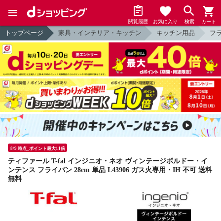
閲覧履歴
お気に入り
検索
カート
トップページ
家具・インテリア・キッチン
キッチン用品
フ
8/9 時点_ポイント最大11倍
ティファール T-fal インジニオ・ネオ ヴィンテージボルドー・イ
ンテンス フライパン 28cm 単品 L43906 ガス火専用・IH 不可 送料
無料