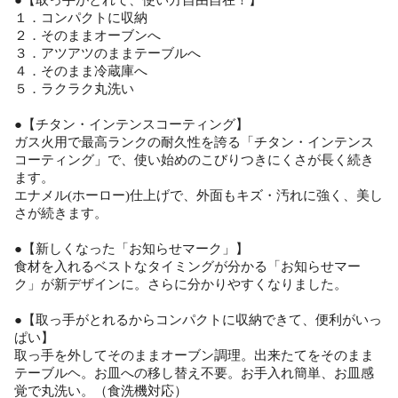
１．コンパクトに収納
２．そのままオーブンへ
３．アツアツのままテーブルへ
４．そのまま冷蔵庫へ
５．ラクラク丸洗い
●【チタン・インテンスコーティング】
ガス火用で最高ランクの耐久性を誇る「チタン・インテンス
コーティング」で、使い始めのこびりつきにくさが長く続き
ます。
エナメル(ホーロー)仕上げで、外面もキズ・汚れに強く、美し
さが続きます。
●【新しくなった「お知らせマーク」】
食材を入れるベストなタイミングが分かる「お知らせマー
ク」が新デザインに。さらに分かりやすくなりました。
●【取っ手がとれるからコンパクトに収納できて、便利がいっ
ぱい】
取っ手を外してそのままオーブン調理。出来たてをそのまま
テーブルヘ。お皿への移し替え不要。お手入れ簡単、お皿感
覚で丸洗い。（食洗機対応）