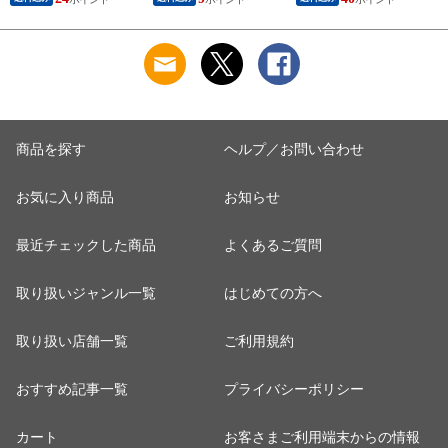
済 ST-30N (A4) / 出
装・メッセージカー
ST-50N / 結婚内祝い
産内祝い 詰合せ 快
ド不可 / お菓子 スイ
出産内祝い 詰合せ
気祝 ご挨拶 御礼 お
ーツ 自宅用 お返し
快気祝 ご挨拶 お礼
礼 写真入り メッセ
写真入り メッセージ
ージカード お返し
カード お返し
商品を探す
ヘルプ／お問い合わせ
お気に入り商品
お知らせ
最近チェックした商品
よくあるご質問
取り扱いジャンル一覧
はじめての方へ
取り扱い店舗一覧
ご利用規約
おすすめ記事一覧
プライバシーポリシー
カート
お客さまご利用端末からの情報