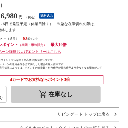
し］
6,980
送料込み
円
（税込）
4～6日で発送予定（休業日除く） ※急な在庫切れの際は、
連絡します
ント
63
（通常）
ンポイント
最大10倍
（期間・用途限定）
ペーン詳細およびエントリーはこちら
ポイント支払を除く商品代金(税抜)の1％です。
ンペーンの適用条件を全て満たした場合の最大倍率です。
適用状況によっては、ポイントの進呈数・付与倍率が最大倍率より少なくなる場合がござ
dカードでお支払ならポイント3倍
remove_shopping_cart
在庫なし
り
リビングート トップに戻る
タイルカーペット・タイルマットの一覧を見る