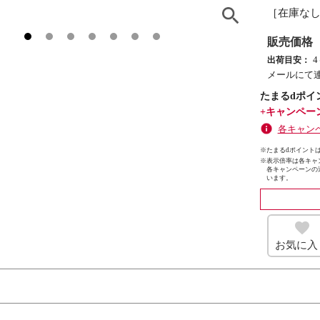
［在庫な
販売価格
出荷目安：
メールにて
たまるdポイ
+キャンペー
各キャン
※たまるdポイントは
※
表示倍率は各キャ
各キャンペーンの
います。
お気に入