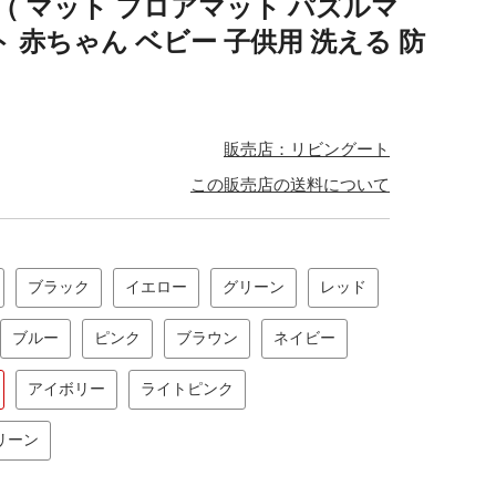
 （ マット フロアマット パズルマ
 赤ちゃん ベビー 子供用 洗える 防
販売店：リビングート
この販売店の送料について
ブラック
イエロー
グリーン
レッド
ブルー
ピンク
ブラウン
ネイビー
アイボリー
ライトピンク
リーン