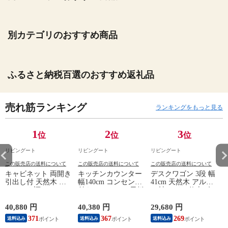
別カテゴリのおすすめ商品
ふるさと納税百選のおすすめ返礼品
売れ筋ランキング
ランキングをもっと見る
1
2
3
位
位
位
リビングート
リビングート
リビングート
この販売店の送料について
この販売店の送料について
この販売店の送料について
キャビネット 両開き
キッチンカウンター
デスクワゴン 3段 幅
引出し付 天然木 エ
幅140cm コンセント
41cm 天然木 アルダ
スニック調 Timber
付き ステンレス天板
ー材 オイル仕上げ
幅80cm （ リビング
木目調 （ カウンタ
（ 開梱設置 サイド
収納 食器棚 収納 キ
ー 作業台 家電ラッ
ワゴン 袖机 収納 キ
40,880 円
40,380 円
29,680 円
2
ッチン 飾り棚 完成
ク 収納 可動棚 お掃
ャスター付き ワゴン
371
367
269
送料込み
送料込み
送料込み
品 キッチンキャビネ
除ロボット対応 食器
脇机 シンプル デス