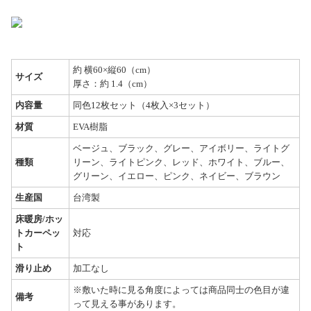
約 横60×縦60（cm）
サイズ
厚さ：約 1.4（cm）
内容量
同色12枚セット（4枚入×3セット）
材質
EVA樹脂
ベージュ、ブラック、グレー、アイボリー、ライトグ
種類
リーン、ライトピンク、レッド、ホワイト、ブルー、
グリーン、イエロー、ピンク、ネイビー、ブラウン
生産国
台湾製
床暖房/ホッ
トカーペッ
対応
ト
滑り止め
加工なし
※敷いた時に見る角度によっては商品同士の色目が違
備考
って見える事があります。