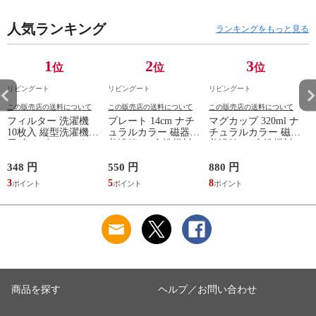
ット レトロ ガラス
棚 棚 ラック 2口コン
クサイド 書類収納
扉 ブラウン おしゃ
セント付 脚付 ダー
引き出し 引出 引出
れ ）
人気ランキング
クブラウン ナチュラ
し 小物収納 木製 木
ランキングをもっと見る
ル ウォールナット
目 ナチュラル ）
） 【ナチュラル】
1
2
3
位
位
位
リビングート
リビングート
リビングート
この販売店の送料について
この販売店の送料について
この販売店の送料について
フィルター 洗濯機
プレート 14cm ナチ
マグカップ 320ml ナ
10枚入 縦型洗濯機専
ュラルカラー 磁器
チュラルカラー 磁器
用 糸くずフィルター
美濃焼 （ 食洗機対
美濃焼 （ 食洗機対
（ 縦型 シート型 ゴ
応 電子レンジ対応
応 電子レンジ対応
ミ取り 糸くず ゴミ
ケーキ皿 デザート皿
マグ コップ カップ
348 円
550 円
880 円
1
使い捨て 抗菌 洗濯
取り皿 小皿 日本製
コーヒー 紅茶 珈琲
3
5
8
1
くず取り 排水口 ご
デザートプレート ケ
カフェオレ ミルク
み ほこり 髪の毛 掃
ーキ デザート 取皿
洋食器 おしゃれ ）
除 お手入れ 使い切
菓子皿 お皿 丸皿 お
【アッシュ】
り 洗濯グッズ ）
しゃれ ） 【アッシ
ュ】
商品を探す
ヘルプ／お問い合わせ