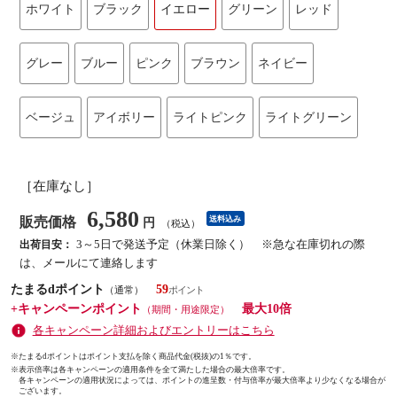
ホワイト
ブラック
イエロー
グリーン
レッド
グレー
ブルー
ピンク
ブラウン
ネイビー
ベージュ
アイボリー
ライトピンク
ライトグリーン
［在庫なし］
6,580
販売価格
送料込み
円
（税込）
3～5日で発送予定（休業日除く） ※急な在庫切れの際
出荷目安：
は、メールにて連絡します
たまるdポイント
59
（通常）
+キャンペーンポイント
最大10倍
（期間・用途限定）
各キャンペーン詳細およびエントリーはこちら
※たまるdポイントはポイント支払を除く商品代金(税抜)の1％です。
※
表示倍率は各キャンペーンの適用条件を全て満たした場合の最大倍率です。
各キャンペーンの適用状況によっては、ポイントの進呈数・付与倍率が最大倍率より少なくなる場合が
ございます。