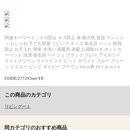
関連キーワード：ケガ防止 キズ防止 床 耐久性 賃貸 マンショ
ン おしゃれ 子ども部屋 リビング キッズ 新生活 ペット 怪我
防止 お手入れ 簡単 水洗い 床暖房 床暖 お掃除ロボ ホットカ
ーペット 清潔 衛生的 ベージュ ブラック グレー アイボリー
ライトグリーン ライトピンク レッド ホワイト ブルー グリー
ン イエロー ピンク ネイビー ブラウン 60cm角 60 1.4cm 1.4
CODE/277293set-YE
この商品のカテゴリ
リビングート
同カテゴリのおすすめ商品