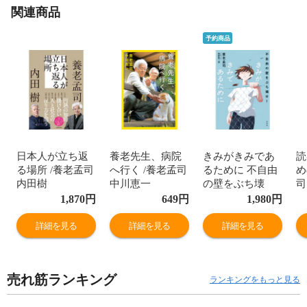
関連商品
予約商品
日本人が立ち返
養老先生、病院
きみがきみであ
読
る場所 /養老孟司
へ行く /養老孟司
るために 不自由
め
内田樹
中川恵一
の壁をぶち壊
司
せ！ /養老孟司
1,870
円
649
円
1,980
円
﨑野隆一郎
詳細を見る
詳細を見る
詳細を見る
売れ筋ランキング
ランキングをもっと見る