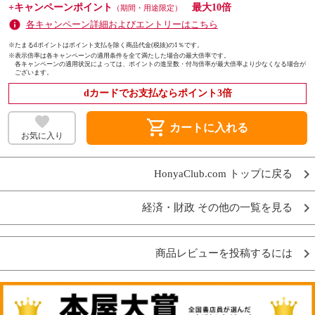
+キャンペーンポイント
最大10倍
（期間・用途限定）
各キャンペーン詳細およびエントリーはこちら
※たまるdポイントはポイント支払を除く商品代金(税抜)の1％です。
※
表示倍率は各キャンペーンの適用条件を全て満たした場合の最大倍率です。
各キャンペーンの適用状況によっては、ポイントの進呈数・付与倍率が最大倍率より少なくなる場合が
ございます。
dカードでお支払ならポイント3倍
shopping_cart
カートに入れる
お気に入り
HonyaClub.com トップに戻る
経済・財政 その他の一覧を見る
商品レビューを投稿するには