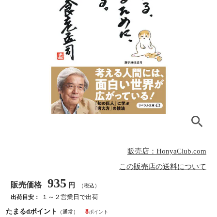
販売店：HonyaClub.com
この販売店の送料について
935
販売価格
円
（税込）
１～２営業日で出荷
出荷目安：
たまるdポイント
8
（通常）