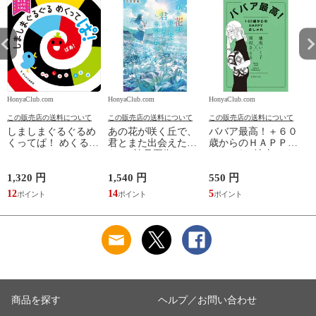
HonyaClub.com
HonyaClub.com
HonyaClub.com
H
この販売店の送料について
この販売店の送料について
この販売店の送料について
しましまぐるぐるめ
あの花が咲く丘で、
ババア最高！＋６０
くってぱ！ めくるし
君とまた出会えた
歳からのＨＡＰＰＹ
かけえほん /かしわ
ら。 /汐見夏衛
おしゃれ /地曳いく
らあきお
子 槇村さとる
1,320 円
1,540 円
550 円
7
12
14
5
6
商品を探す
ヘルプ／お問い合わせ