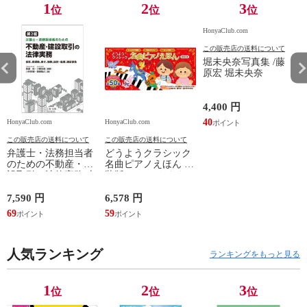
1
2
3
位
位
位
HonyaClub.com
この販売店の送料について
堀未央奈写真集 /藤
原宏 堀未央奈
4,400 円
40
HonyaClub.com
HonyaClub.com
H
この販売店の送料について
この販売店の送料について
弁護士・法務担当者
どうようクラシック
のための不動産・建
名曲ピアノえほん 新
設取引の法律実務 売
装版 /はっとりなな
買、賃貸借、媒介、
み かいちとおる カ
開発、設計・監理、
ワシマミワコ
7,590 円
6,578 円
4
建設請負 第２版 /富
69
59
3
田裕 小里佳嵩
人気ランキング
ランキングをもっと見る
1
2
3
位
位
位