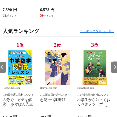
設取引の法律実務 売
装版 /はっとりなな
買、賃貸借、媒介、
み かいちとおる カ
開発、設計・監理、
ワシマミワコ
7,590 円
6,578 円
4
建設請負 第２版 /富
69
59
3
田裕 小里佳嵩
人気ランキング
ランキングをもっと見る
1
2
3
位
位
位
HonyaClub.com
HonyaClub.com
HonyaClub.com
H
この販売店の送料について
この販売店の送料について
この販売店の送料について
３分でニガテを解
志記 一 /髙田郁
小学生から知ってお
決！ さかぽん先生の
くべきフットボール
中学数学秘伝のレッ
のフォーマット /高
スン /さかぽん先生
田純
1,650 円
792 円
2,090 円
8