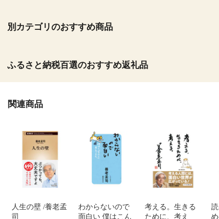
別カテゴリのおすすめ商品
ふるさと納税百選のおすすめ返礼品
関連商品
人生の壁 /養老孟
わからないので
考える。生きる
読
司
面白い 僕はこん
ために、考え
め