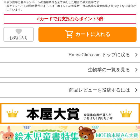
※
表示倍率は各キャンペーンの適用条件を全て満たした場合の最大倍率です。
各キャンペーンの適用状況によっては、ポイントの進呈数・付与倍率が最大倍率より少なくなる場合が
ございます。
dカードでお支払ならポイント3倍
shopping_cart
カートに入れる
お気に入り
HonyaClub.com トップに戻る
生物学の一覧を見る
商品レビューを投稿するには