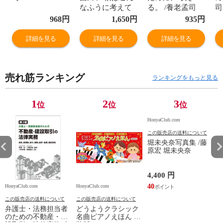
なふうに考えて
る。 /養老孟司
司
きた /養老孟司
968
円
1,650
円
935
円
鵜飼哲夫
詳細を見る
詳細を見る
詳細を見る
売れ筋ランキング
ランキングをもっと見る
1
2
3
位
位
位
HonyaClub.com
この販売店の送料について
堀未央奈写真集 /藤
原宏 堀未央奈
4,400 円
40
HonyaClub.com
HonyaClub.com
H
この販売店の送料について
この販売店の送料について
弁護士・法務担当者
どうようクラシック
のための不動産・建
名曲ピアノえほん 新