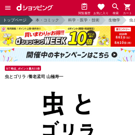
閲覧履歴
お気に入り
検索
カート
トップページ
本・コミック
科学・医学・技術
生物学
虫
8/7 時点_ポイント最大11倍
虫とゴリラ /養老孟司 山極寿一