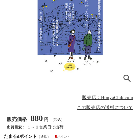
販売店：HonyaClub.com
この販売店の送料について
880
販売価格
円
（税込）
１～２営業日で出荷
出荷目安：
たまるdポイント
8
（通常）