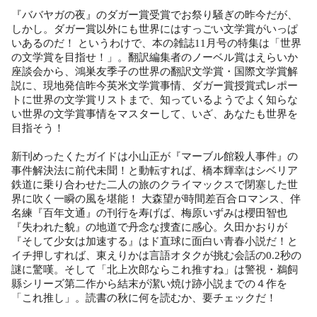
『ババヤガの夜』のダガー賞受賞でお祭り騒ぎの昨今だが、
しかし。ダガー賞以外にも世界にはすっごい文学賞がいっぱ
いあるのだ！ というわけで、本の雑誌11月号の特集は「世界
の文学賞を目指せ！」。翻訳編集者のノーベル賞はえらいか
座談会から、鴻巣友季子の世界の翻訳文学賞・国際文学賞解
説に、現地発信昨今英米文学賞事情、ダガー賞授賞式レポー
トに世界の文学賞リストまで、知っているようでよく知らな
い世界の文学賞事情をマスターして、いざ、あなたも世界を
目指そう！
新刊めったくたガイドは小山正が『マーブル館殺人事件』の
事件解決法に前代未聞！と動転すれば、橋本輝幸はシベリア
鉄道に乗り合わせた二人の旅のクライマックスで閉塞した世
界に吹く一瞬の風を堪能！ 大森望が時間差百合ロマンス、伴
名練『百年文通』の刊行を寿げば、梅原いずみは櫻田智也
『失われた貌』の地道で丹念な捜査に感心。久田かおりが
『そして少女は加速する』はド直球に面白い青春小説だ！と
イチ押しすれば、東えりかは言語オタクが挑む会話の0.2秒の
謎に驚嘆。そして「北上次郎ならこれ推すね」は警視・鵜飼
縣シリーズ第二作から結末が潔い焼け跡小説までの４作を
「これ推し」。読書の秋に何を読むか、要チェックだ！