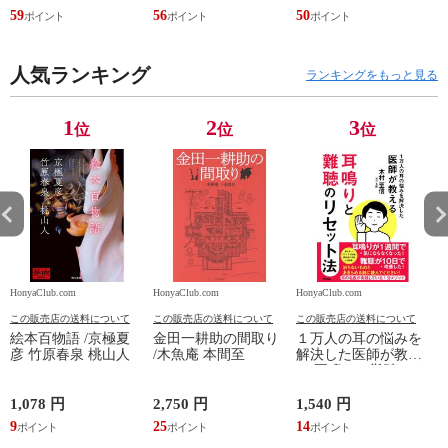
59
56
50
2
人気ランキング
ランキングをもっと見る
1
2
3
位
位
位
HonyaClub.com
HonyaClub.com
HonyaClub.com
H
この販売店の送料について
この販売店の送料について
この販売店の送料について
絵本百物語 /京極夏
金田一耕助の間取り
１万人の耳の悩みを
彦 竹原春泉 桃山人
/木魚庵 本間至
解決した医師が教え
る 耳鳴りと難聴のリ
セット法 /木村至信
1,078 円
2,750 円
1,540 円
1
9
25
14
9