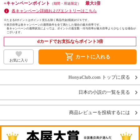
+キャンペーンポイント
最大1倍
（期間・用途限定）
各キャンペーン詳細およびエントリーはこちら
※たまるdポイントはポイント支払を除く商品代金(税抜)の1％です。
※
表示倍率は各キャンペーンの適用条件を全て満たした場合の最大倍率です。
各キャンペーンの適用状況によっては、ポイントの進呈数・付与倍率が最大倍率より少なくなる場合が
ございます。
dカードでお支払ならポイント3倍
shopping_cart
カートに入れる
お気に入り
HonyaClub.com トップに戻る
日本の小説の一覧を見る
商品レビューを投稿するには