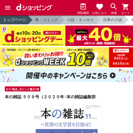
閲覧履歴
お気に入り
検索
カート
トップページ
本・コミック
小説・エッセイ
日本の小説
8/11 時点_ポイント最大2倍
本の雑誌 ５０９号（２０２５年 /本の雑誌編集部