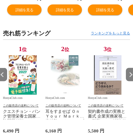
詳細を見る
詳細を見る
詳細を見る
売れ筋ランキング
ランキングをもっと見る
1
2
3
位
位
位
HonyaClub.com
HonyaClub.com
HonyaClub.com
H
この販売店の送料について
この販売店の送料について
この販売店の送料について
クエスチョン・バン
耳をすませば Ｏｎ
契約書作成の実務と
ク管理栄養士国家試
Ｙｏｕｒ Ｍａｒｋ /
書式 企業実務家視点
験問題解説 ２０２７
宮﨑駿 スタジオジブ
の雛形とその解説 第
第２３版 /医療情報
リ
３版 /阿部・井窪・
科学研究所
片山法律
6,490 円
6,160 円
5,500 円
2