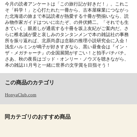
今月の読者アンケートは「この旅行記が好きだ！」。これこ
そ「科学！」と心打たれた一冊から、古本屋稼業につながっ
た北海道の旅まで本誌読者が熱愛する十冊が勢揃いなら、読
み物作家ガイドはついに出たぞ、の井伏鱒二。「それでも生
きていく」眼差しが通底する十冊を坂上友紀がご案内だ。さ
らに椎名誠が愛と哀しみのタンタンメンで本の雑誌社の事務
所を振り返れば、北原尚彦は念願の推理小説研究会に入会！
浅生ハルミンが鳴子が好きすぎなら、黒い昼食会は『イン・
ザ・メガチャーチ』の全国展開がすごい！と拍手パチパチ。
さあ、秋の夜長はゴッド・オンリー・ノウズを聴きながら、
本の雑誌11月号と一緒に世界の文学賞を目指そう！
この商品のカテゴリ
HonyaClub.com
同カテゴリのおすすめ商品