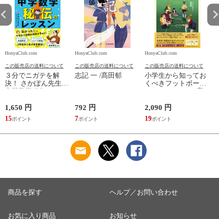
HonyaClub.com
HonyaClub.com
HonyaClub.com
H
この販売店の送料について
この販売店の送料について
この販売店の送料について
３分でニガテを解
志記 一 /髙田郁
小学生から知ってお
決！ さかぽん先生の
くべきフットボール
中学数学秘伝のレッ
のフォーマット /高
スン /さかぽん先生
田純
1,650 円
792 円
2,090 円
8
15
7
19
7
商品を探す
ヘルプ／お問い合わせ
お気に入り商品
お知らせ