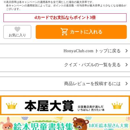
※
表示倍率は各キャンペーンの適用条件を全て満たした場合の最大倍率です。
各キャンペーンの適用状況によっては、ポイントの進呈数・付与倍率が最大倍率より少なくなる場合が
ございます。
dカードでお支払ならポイント3倍
shopping_cart
カートに入れる
お気に入り
HonyaClub.com トップに戻る
クイズ・パズルの一覧を見る
商品レビューを投稿するには