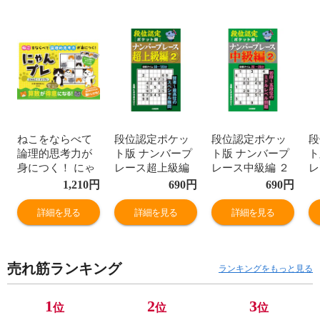
ねこをならべて
段位認定ポケッ
段位認定ポケッ
段
論理的思考力が
ト版 ナンバープ
ト版 ナンバープ
ト
身につく！ にゃ
レース超上級編
レース中級編 ２
レ
んプレ /たきせあ
２ /たきせあきひ
/たきせあきひこ
３
1,210
円
690
円
690
円
きひこ
こ
こ
詳細を見る
詳細を見る
詳細を見る
売れ筋ランキング
ランキングをもっと見る
1
2
3
位
位
位