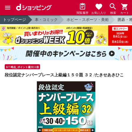
閲覧履歴
お気に入り
検索
カート
トップページ
本・コミック
ホビー・スポーツ・美術
囲碁・
8/7 時点_ポイント最大11倍
段位認定ナンバープレース上級編１５０題 ３２ /たきせあきひこ