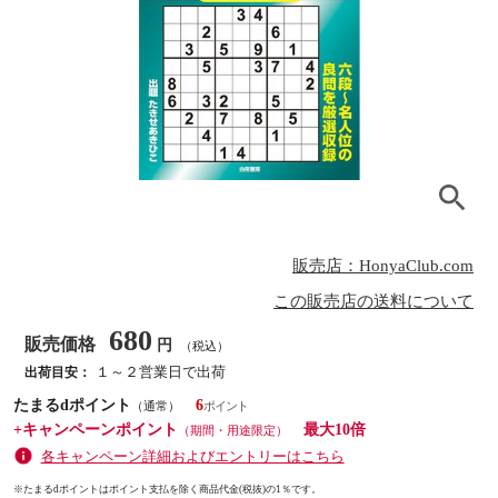
販売店：HonyaClub.com
この販売店の送料について
680
販売価格
円
（税込）
１～２営業日で出荷
出荷目安：
たまるdポイント
6
（通常）
+キャンペーンポイント
最大10倍
（期間・用途限定）
各キャンペーン詳細およびエントリーはこちら
※たまるdポイントはポイント支払を除く商品代金(税抜)の1％です。