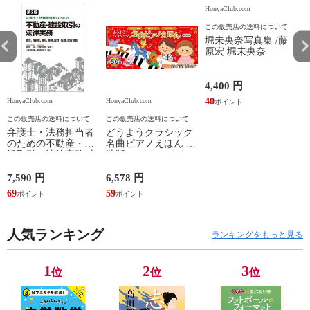
HonyaClub.com
この販売店の送料について
堀未央奈写真集 /藤
原宏 堀未央奈
4,400 円
40
HonyaClub.com
HonyaClub.com
H
この販売店の送料について
この販売店の送料について
弁護士・法務担当者
どうようクラシック
のための不動産・建
名曲ピアノえほん 新
設取引の法律実務 売
装版 /はっとりなな
買、賃貸借、媒介、
み かいちとおる カ
開発、設計・監理、
ワシマミワコ
7,590 円
6,578 円
4
建設請負 第２版 /富
69
59
3
田裕 小里佳嵩
人気ランキング
ランキングをもっと見る
1
2
3
位
位
位