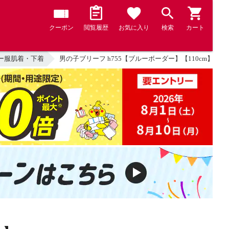
クーポン
閲覧履歴
お気に入り
検索
カート
ー服肌着・下着
男の子ブリーフ h755【ブルーボーダー】【110cm】