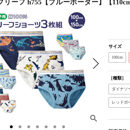
リーフ h755【ブルーボーダー】【110c
サイズ
100cm
［種類］
ダイナソ
レッドボ