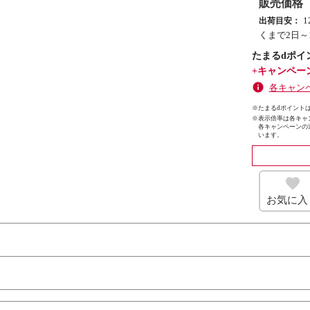
販売価格
出荷目安：
くまで2日～
たまるdポイ
+キャンペー
各キャン
※たまるdポイントは
※
表示倍率は各キャ
各キャンペーンの
います。
お気に入