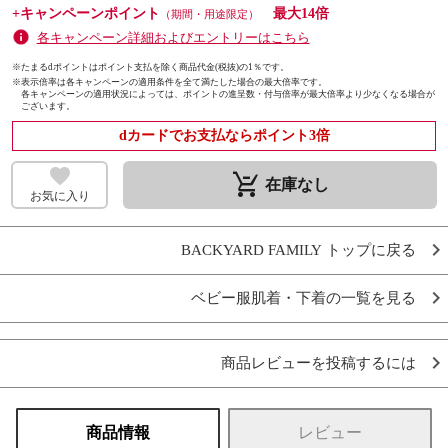
+キャンペーンポイント
最大14倍
（期間・用途限定）
各キャンペーン詳細およびエントリーはこちら
※たまるdポイントはポイント支払を除く商品代金(税抜)の1％です。
※
表示倍率は各キャンペーンの適用条件を全て満たした場合の最大倍率です。
各キャンペーンの適用状況によっては、ポイントの進呈数・付与倍率が最大倍率より少なくなる場合が
ございます。
dカードでお支払ならポイント3倍
remove_shopping_cart
在庫なし
お気に入り
BACKYARD FAMILY トップに戻る
ベビー服肌着・下着の一覧を見る
商品レビューを投稿するには
商品情報
レビュー