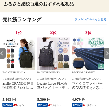
ふるさと納税百選のおすすめ返礼品
売れ筋ランキング
ランキングをもっと見る
1
2
3
位
位
位
BACKYARD FAMILY
BACKYARD FAMILY
BACKYARD FAMILY
この販売店の送料について
この販売店の送料について
この販売店の送料について
anello GRANDE 軽量
Legato Largo 撥水両
マイクロファイバー
撥水杢ポリSPS 口金
立バッグ トート型リ
のびのびボックスシ
リュックL GU-
ュック【GY.グレ
ーツダブル【BE】
B3015【BK.ブラッ
ー】
ク】
5,403 円
5,390 円
4,979 円
4
49
49
45
送料込み
送料込み
送料込み