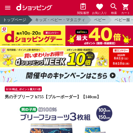
閲覧履歴
お気に入り
検索
カート
トップページ
キッズ・ベビー・マタニティ
ベビー
ベビー服
8/10 時点_ポイント最大15倍
男の子ブリーフ h755【ブルーボーダー】【140cm】