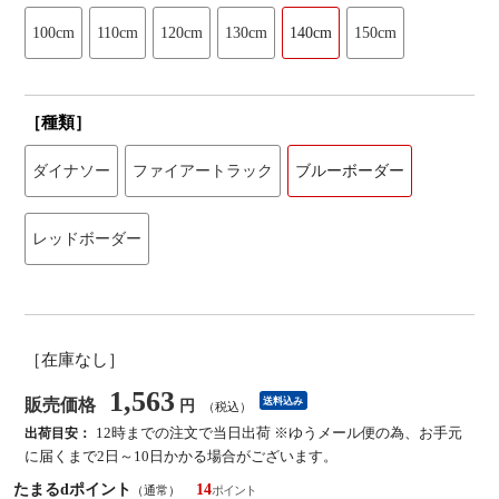
100cm
110cm
120cm
130cm
140cm
150cm
［種類］
ダイナソー
ファイアートラック
ブルーボーダー
レッドボーダー
［在庫なし］
1,563
販売価格
送料込み
円
（税込）
12時までの注文で当日出荷 ※ゆうメール便の為、お手元
出荷目安：
に届くまで2日～10日かかる場合がございます。
たまるdポイント
14
（通常）