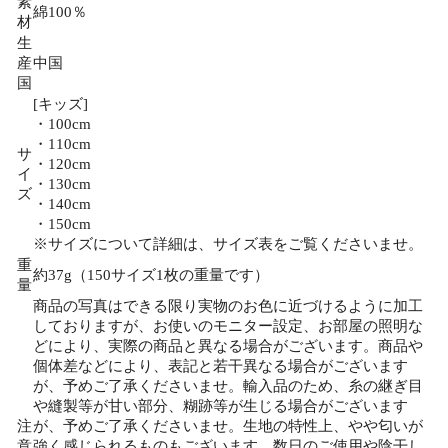
素
綿100％
材
生
産
中国
国
[キッズ]
・100cm
・110cm
サ
・120cm
イ
・130cm
ズ
・140cm
・150cm
※サイズについて詳細は、サイズ表をご覧くださいませ。
重
約37g（150サイズ1枚の重量です）
量
商品の写真はできる限り実物のお色に近づけるように加工
しておりますが、お使いのモニター設定、お部屋の照明な
どにより、実際の商品と異なる場合がございます。商品や
個体差などにより、表記と若干異なる場合がございます
が、予めご了承くださいませ。輸入品のため、糸の継ぎ目
や縫製等が甘い部分、糊跡等が生じる場合がございます
注
が、予めご了承くださいませ。生地の特性上、やや匂いが
意
強く感じられるものもございます。数日のご使用や陰干し