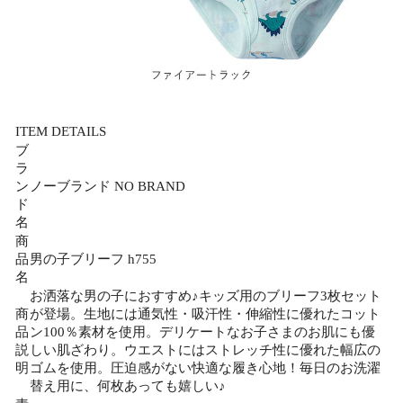
ITEM DETAILS
ブ
ラ
ン
ノーブランド NO BRAND
ド
名
商
品
男の子ブリーフ h755
名
お洒落な男の子におすすめ♪キッズ用のブリーフ3枚セット
商
が登場。生地には通気性・吸汗性・伸縮性に優れたコット
品
ン100％素材を使用。デリケートなお子さまのお肌にも優
説
しい肌ざわり。ウエストにはストレッチ性に優れた幅広の
明
ゴムを使用。圧迫感がない快適な履き心地！毎日のお洗濯
替え用に、何枚あっても嬉しい♪