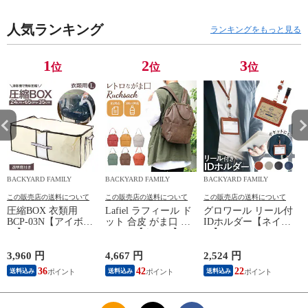
人気ランキング
ランキングをもっと見る
1
2
3
位
位
位
BACKYARD FAMILY
BACKYARD FAMILY
BACKYARD FAMILY
この販売店の送料について
この販売店の送料について
この販売店の送料について
圧縮BOX 衣類用
Lafiel ラフィール ド
グロワール リール付
BCP-03N【アイボリ
ット 合皮 がま口 リ
IDホルダー【ネイビ
ー】
ュック【キイロ】
ー】
3,960 円
4,667 円
2,524 円
3
36
42
22
送料込み
送料込み
送料込み