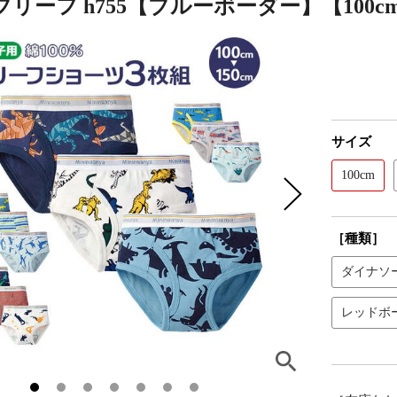
リーフ h755【ブルーボーダー】【100c
サイズ
100cm
［種類］
ダイナソ
レッドボ