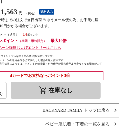
し］
1,563
送料込み
円
（税込）
12時までの注文で当日出荷 ※ゆうメール便の為、お手元に届
10日かかる場合がございます。
ント
14
（通常）
ンポイント
最大10倍
（期間・用途限定）
ペーン詳細およびエントリーはこちら
ポイント支払を除く商品代金(税抜)の1％です。
ンペーンの適用条件を全て満たした場合の最大倍率です。
適用状況によっては、ポイントの進呈数・付与倍率が最大倍率より少なくなる場合がござ
dカードでお支払ならポイント3倍
remove_shopping_cart
在庫なし
り
BACKYARD FAMILY トップに戻る
ベビー服肌着・下着の一覧を見る