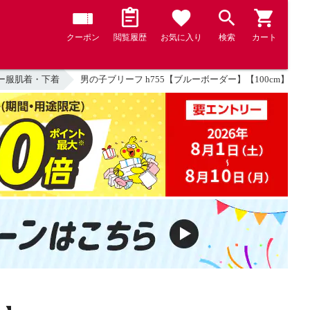
クーポン
閲覧履歴
お気に入り
検索
カート
ー服肌着・下着
男の子ブリーフ h755【ブルーボーダー】【100cm】