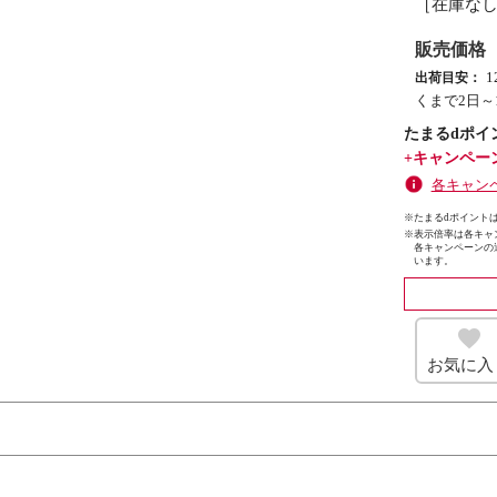
［在庫な
販売価格
出荷目安：
くまで2日～
たまるdポイ
+キャンペー
各キャン
※たまるdポイントは
※
表示倍率は各キャ
各キャンペーンの
います。
お気に入