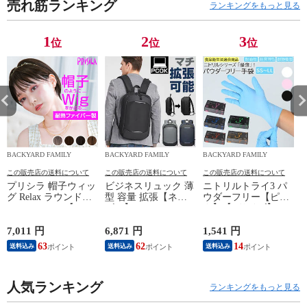
売れ筋ランキング
ランキングをもっと見る
1
2
3
位
位
位
BACKYARD FAMILY
BACKYARD FAMILY
BACKYARD FAMILY
この販売店の送料について
この販売店の送料について
この販売店の送料について
プリシラ 帽子ウィッ
ビジネスリュック 薄
ニトリルトライ3 パ
a
グ Relax ラウンドマ
型 容量 拡張【ネイ
ウダーフリー【ピン
ッシュ BO-05【TDB/
ビー】
ク】【Lサイズ】
耐熱ダークブラウ
ン】
7,011 円
6,871 円
1,541 円
5
63
62
14
送料込み
送料込み
送料込み
人気ランキング
ランキングをもっと見る