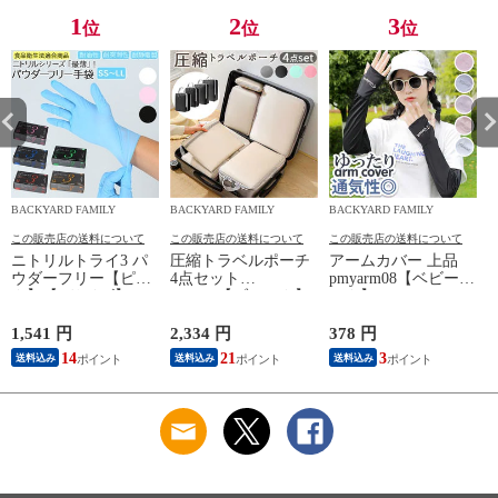
1
2
3
位
位
位
BACKYARD FAMILY
BACKYARD FAMILY
BACKYARD FAMILY
この販売店の送料について
この販売店の送料について
この販売店の送料について
ニトリルトライ3 パ
圧縮トラベルポーチ
アームカバー 上品
ウダーフリー【ピン
4点セット
pmyarm08【ベビーピ
ク】【Lサイズ】
pk0804【ブラック】
ンク】
1,541 円
2,334 円
378 円
1
14
21
3
送料込み
送料込み
送料込み