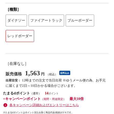
［種類］
ダイナソー
ファイアートラック
ブルーボーダー
レッドボーダー
［在庫なし］
1,563
販売価格
送料込み
円
（税込）
12時までの注文で当日出荷 ※ゆうメール便の為、お手元
出荷目安：
に届くまで2日～10日かかる場合がございます。
たまるdポイント
14
（通常）
+キャンペーンポイント
最大10倍
（期間・用途限定）
各キャンペーン詳細およびエントリーはこちら
※たまるdポイントはポイント支払を除く商品代金(税抜)の1％です。