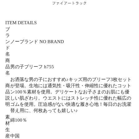
ITEM DETAILS
ブ
ラ
ン
ノーブランド NO BRAND
ド
名
商
品
男の子ブリーフ h755
名
お洒落な男の子におすすめ♪キッズ用のブリーフ3枚セット
商
が登場。生地には通気性・吸汗性・伸縮性に優れたコット
品
ン100％素材を使用。デリケートなお子さまのお肌にも優
説
しい肌ざわり。ウエストにはストレッチ性に優れた幅広の
明
ゴムを使用。圧迫感がない快適な履き心地！毎日のお洗濯
替え用に、何枚あっても嬉しい♪
素
綿100％
材
生
産
中国