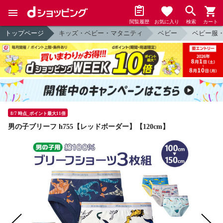
閲覧履歴
お気に入り
検索
カート
トップページ
キッズ・ベビー・マタニティ
ベビー
ベビー服
8/7 時点_ポイント最大11倍
男の子ブリーフ h755【レッドボーダー】【120cm】