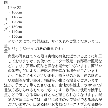
国
[キッズ]
・100cm
・110cm
サ
・120cm
イ
・130cm
ズ
・140cm
・150cm
※サイズについて詳細は、サイズ表をご覧くださいませ。
重
約37g（150サイズ1枚の重量です）
量
商品の写真はできる限り実物のお色に近づけるように加工
しておりますが、お使いのモニター設定、お部屋の照明な
どにより、実際の商品と異なる場合がございます。商品や
個体差などにより、表記と若干異なる場合がございます
が、予めご了承くださいませ。輸入品のため、糸の継ぎ目
や縫製等が甘い部分、糊跡等が生じる場合がございます
注
が、予めご了承くださいませ。生地の特性上、やや匂いが
意
強く感じられるものもございます。数日のご使用や陰干し
点
などで気になる匂いはほとんど感じられなくなります。配
送の方法によっては、商品に多少のシワ等ができる場合が
ございますが、出来る限りお客様にリーズナブルな価格帯