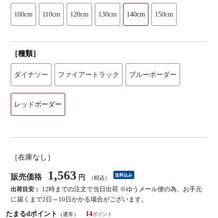
100cm
110cm
120cm
130cm
140cm
150cm
［種類］
ダイナソー
ファイアートラック
ブルーボーダー
レッドボーダー
［在庫なし］
1,563
販売価格
送料込み
円
（税込）
12時までの注文で当日出荷 ※ゆうメール便の為、お手元
出荷目安：
に届くまで2日～10日かかる場合がございます。
たまるdポイント
14
（通常）