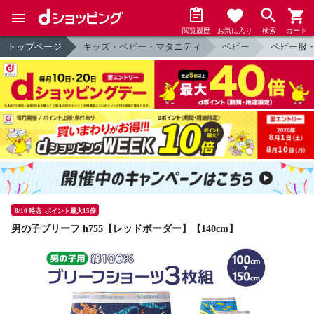
閲覧履歴
お気に入り
検索
カート
トップページ
キッズ・ベビー・マタニティ
ベビー
ベビー服
8/10 時点_ポイント最大15倍
男の子ブリーフ h755【レッドボーダー】【140cm】