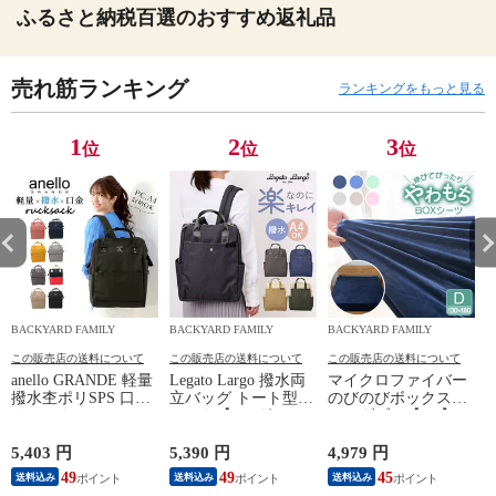
ふるさと納税百選のおすすめ返礼品
売れ筋ランキング
ランキングをもっと見る
1
2
3
位
位
位
BACKYARD FAMILY
BACKYARD FAMILY
BACKYARD FAMILY
この販売店の送料について
この販売店の送料について
この販売店の送料について
anello GRANDE 軽量
Legato Largo 撥水両
マイクロファイバー
撥水杢ポリSPS 口金
立バッグ トート型リ
のびのびボックスシ
リュックL GU-
ュック【GY.グレ
ーツダブル【BE】
B3015【BK.ブラッ
ー】
ク】
5,403 円
5,390 円
4,979 円
4
49
49
45
送料込み
送料込み
送料込み