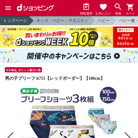
閲覧履歴
お気に入り
検索
カート
トップページ
キッズ・ベビー・マタニティ
ベビー
ベビー服
8/8 時点_ポイント最大11倍
男の子ブリーフ h755【レッドボーダー】【100cm】