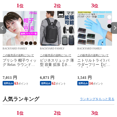
1
2
3
位
位
位
BACKYARD FAMILY
BACKYARD FAMILY
BACKYARD FAMILY
この販売店の送料について
この販売店の送料について
この販売店の送料について
プリシラ 帽子ウィッ
ビジネスリュック 薄
ニトリルトライ3 パ
グ Relax ラウンドマ
型 容量 拡張【ネイ
ウダーフリー【ピン
ッシュ BO-05【TDB/
ビー】
ク】【Lサイズ】
耐熱ダークブラウ
ン】
7,011 円
6,871 円
1,541 円
5
63
62
14
送料込み
送料込み
送料込み
人気ランキング
ランキングをもっと見る
1
2
3
位
位
位