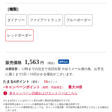
［種類］
ダイナソー
ファイアートラック
ブルーボーダー
レッドボーダー
1,563
販売価格
送料込み
円
（税込）
12時までの注文で当日出荷 ※ゆうメール便の為、お手元
出荷目安：
に届くまで2日～10日かかる場合がございます。
たまるdポイント
14
（通常）
+キャンペーンポイント
最大10倍
（期間・用途限定）
各キャンペーン詳細およびエントリーはこちら
※たまるdポイントはポイント支払を除く商品代金(税抜)の1％です。
※
表示倍率は各キャンペーンの適用条件を全て満たした場合の最大倍率です。
各キャンペーンの適用状況によっては、ポイントの進呈数・付与倍率が最大倍率より少なくなる場合が
ございます。