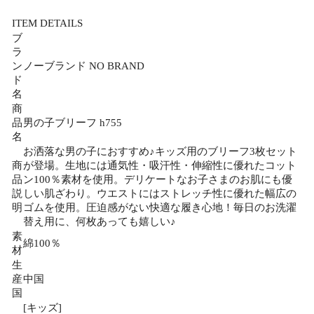
ITEM DETAILS
ブ
ラ
ン
ノーブランド NO BRAND
ド
名
商
品
男の子ブリーフ h755
名
お洒落な男の子におすすめ♪キッズ用のブリーフ3枚セット
商
が登場。生地には通気性・吸汗性・伸縮性に優れたコット
品
ン100％素材を使用。デリケートなお子さまのお肌にも優
説
しい肌ざわり。ウエストにはストレッチ性に優れた幅広の
明
ゴムを使用。圧迫感がない快適な履き心地！毎日のお洗濯
替え用に、何枚あっても嬉しい♪
素
綿100％
材
生
産
中国
国
[キッズ]