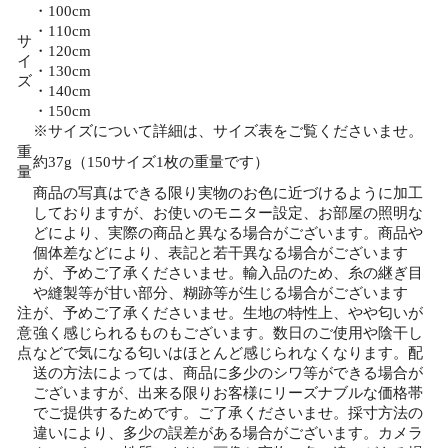
・100cm
・110cm
サ
・120cm
イ
・130cm
ズ
・140cm
・150cm
※サイズについて詳細は、サイズ表をご覧くださいませ。
重
約37g（150サイズ1枚の重量です）
量
商品の写真はできる限り実物のお色に近づけるように加工
しておりますが、お使いのモニター設定、お部屋の照明な
どにより、実際の商品と異なる場合がございます。商品や
個体差などにより、表記と若干異なる場合がございます
が、予めご了承くださいませ。輸入品のため、糸の継ぎ目
や縫製等が甘い部分、糊跡等が生じる場合がございます
注
が、予めご了承くださいませ。生地の特性上、やや匂いが
意
強く感じられるものもございます。数日のご使用や陰干し
点
などで気になる匂いはほとんど感じられなくなります。配
送の方法によっては、商品に多少のシワ等ができる場合が
ございますが、出来る限りお客様にリーズナブルな価格帯
でご提供するためです。ご了承くださいませ。採寸方法の
違いにより、多少の誤差がある場合がございます。カメラ