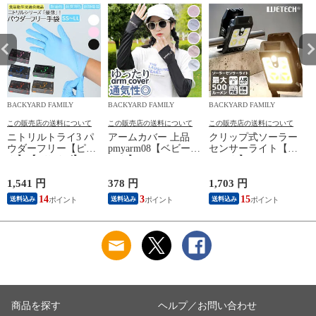
BACKYARD FAMILY
BACKYARD FAMILY
BACKYARD FAMILY
この販売店の送料について
この販売店の送料について
この販売店の送料について
ニトリルトライ3 パ
アームカバー 上品
クリップ式ソーラー
ウダーフリー【ピン
pmyarm08【ベビーピ
センサーライト【ブ
ク】【Lサイズ】
ンク】
ラック】
1,541 円
378 円
1,703 円
2
14
3
15
送料込み
送料込み
送料込み
商品を探す
ヘルプ／お問い合わせ