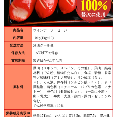
商品名
ウインナーソーセージ
内容量
10kg(1kg×10)
配送方法
冷凍クール便
保存方法
-15℃以下で保存
賞味期限
製造日から1年以内
豚肉（メキシコ、スペイン、その他）、鶏肉、結着
材料（でん粉、植物性たん白）、食塩、砂糖、香辛
料／酸味料（アミノ酸等）、リン酸塩（Ｎａ、
Ｋ）、くん液、保存料（ソルビン酸（Ｋ））、ｐＨ
原材料
調整剤、着色料（コチニール、パプリカ色素、アナ
トー）、発色剤（亜硝酸Ｎａ）、（一部に小麦・
卵・乳成分・牛肉・大豆・鶏肉・豚肉・ゼラチンを
含む）
でん粉含有率：10%
栄養成分表示10
熱量171kcal、たんぱく質13.5g、脂質7.7g、炭水化