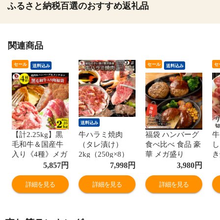
ふるさと納税百選のおすすめ返礼品
関連商品
セール
セール
セ
送料込み
送料込み
送料込み
【計2.25kg】黒
牛ハラミ焼肉
福袋 ハンバーグ
牛
毛和牛＆国産牛
（タレ漬け）
食べ比べ 食品 豪
し
入り《4種》メガ
2kg（250g×8）
華 メガ盛り
き
盛り肉の福袋 焼
BBQ 赤身 はらみ
2.2kg 2種セット
り
5,857
円
7,998
円
3,980
円
肉＆ハンバーグ
バーベキュー タ
(プレーン
っ
＆メンチカツ
レ 秘伝 焼肉 や
100g×12個、チー
1
詳細を見る
詳細を見る
詳細を見る
きにく ハラミ ア
ズイン100g×10
い
ウトドア お家焼
個) 冷凍 惣菜 お
肉 BBQ 送料無料
弁当 業務用