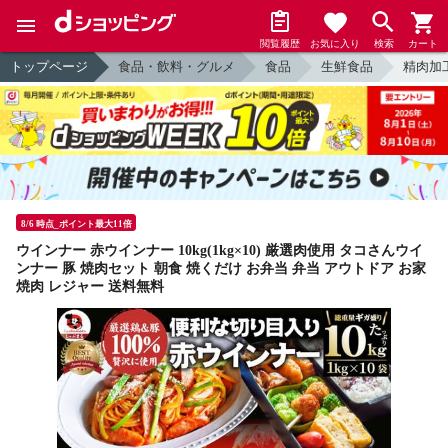
閲覧履歴
お気に入り
検索
カート
トップページ
食品・飲料・グルメ
食品
生鮮食品
精肉加
8/6 時点_ポイント最大11倍
ウインナー 赤ウインナー 10kg(1kg×10) 厳選肉使用 タコさんウイ
ンナー 豚 焼肉セット 朝食 焼くだけ お弁当 弁当 アウトドア お家
焼肉 レジャー 送料無料