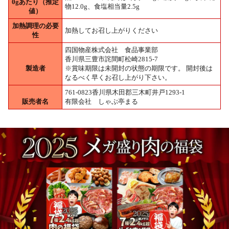
0gあたり（推定
物12.0g、食塩相当量2.5g
値）
加熱調理の必要
加熱してお召し上がりください
性
四国物産株式会社 食品事業部
香川県三豊市詫間町松崎2815-7
製造者
※賞味期限は未開封の状態の期限です。 開封後は
なるべく早くお召し上がり下さい。
761-0823香川県木田郡三木町井戸1293-1
販売者名
有限会社 しゃぶ亭まる