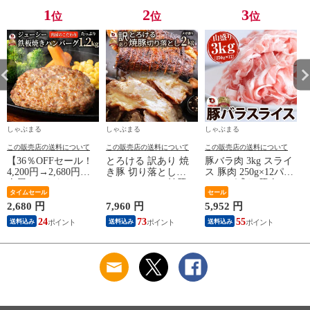
1
2
3
位
位
位
しゃぶまる
しゃぶまる
しゃぶまる
この販売店の送料について
この販売店の送料について
この販売店の送料について
【36％OFFセール！
とろける 訳あり 焼
豚バラ肉 3kg スライ
4,200円→2,680円】
き豚 切り落とし
ス 豚肉 250g×12パッ
肉屋のこだわりハン
2kg（1kg×2） 焼豚
ク メガ盛り 豚肉 バ
バーグ！デミソース
タイムセール
チャーシュー やきぶ
ーベキュー スライス
セール
なし 12個 お取り寄
た おつまみ チャー
バラ 冷凍 小分け 便
2,680 円
7,960 円
5,952 円
4
せ お取り寄せグルメ
ハン 炒飯 丼 ラーメ
利 送料無料
24
73
55
4
送料込み
送料込み
送料込み
グルメ 湯せん 湯煎
ン 解凍するだけ 簡
レンチン デミ温める
単
だけ おいしい 美味
しい