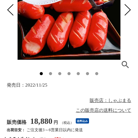
発売日：
2022/11/25
販売店：しゃぶまる
この販売店の送料について
18,880
販売価格
送料込み
円
（税込）
ご注文後3～6営業日以内に発送
出荷目安：