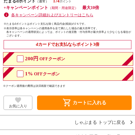
たまるdポイント
174
（通常）
+キャンペーンポイント
最大10倍
（期間・用途限定）
各キャンペーン詳細およびエントリーはこちら
※たまるdポイントはポイント支払を除く商品代金(税抜)の1％です。
※
表示倍率は各キャンペーンの適用条件を全て満たした場合の最大倍率です。
各キャンペーンの適用状況によっては、ポイントの進呈数・付与倍率が最大倍率より少なくなる場合が
ございます。
dカードでお支払ならポイント3倍
200円
OFFクーポン
1%
OFFクーポン
※クーポン適用後の費用は決済画面で確認できます
shopping_cart
カートに入れる
お気に入り
しゃぶまる トップに戻る