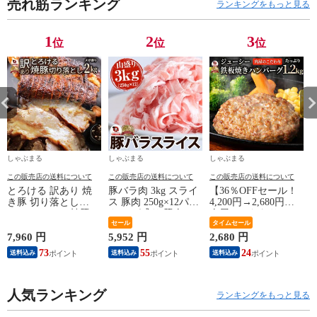
売れ筋ランキング
ランキングをもっと見る
1
2
3
位
位
位
しゃぶまる
しゃぶまる
しゃぶまる
この販売店の送料について
この販売店の送料について
この販売店の送料について
とろける 訳あり 焼
豚バラ肉 3kg スライ
【36％OFFセール！
き豚 切り落とし
ス 豚肉 250g×12パッ
4,200円→2,680円】
2kg（1kg×2） 焼豚
ク メガ盛り 豚肉 バ
肉屋のこだわりハン
チャーシュー やきぶ
ーベキュー スライス
セール
バーグ！デミソース
タイムセール
た おつまみ チャー
バラ 冷凍 小分け 便
なし 12個 お取り寄
7,960 円
5,952 円
2,680 円
1
ハン 炒飯 丼 ラーメ
利 送料無料
せ お取り寄せグルメ
73
55
24
送料込み
送料込み
送料込み
ン 解凍するだけ 簡
グルメ 湯せん 湯煎
単
レンチン デミ温める
だけ おいしい 美味
人気ランキング
しい
ランキングをもっと見る