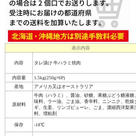
表示内容
内容
タレ漬け 牛ハラミ焼肉
内容量
1.5kg(250g×6P)
産地
アメリカ又はオーストラリア
牛肉（ハラミ）、醤油、砂糖、果糖ぶどう糖液糖
味料、ラー油、ごま油、香辛料、ニンニク、乾燥
原材料
ギ、生姜、リンゴピューレ、ごま、濃縮西洋梨果
料、増粘剤
保存
-18℃