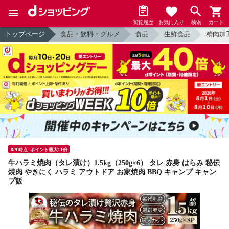
閲覧履歴
お気に入り
検索
カート
トップページ
食品・飲料・グルメ
食品
生鮮食品
精肉加
8/9 時点_ポイント最大11倍
牛ハラミ焼肉（タレ漬け）1.5kg（250g×6） タレ 赤身 はらみ 秘伝
焼肉 やきにく ハラミ アウトドア お家焼肉 BBQ キャンプ キャン
プ飯