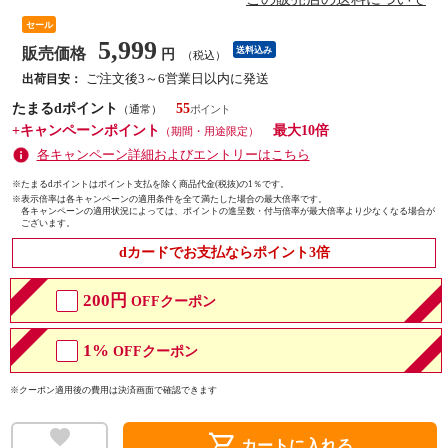
セール
5,999
販売価格
送料込み
円
（税込）
ご注文後3～6営業日以内に発送
出荷目安：
たまるdポイント
55
（通常）
+キャンペーンポイント
最大10倍
（期間・用途限定）
各キャンペーン詳細およびエントリーはこちら
※たまるdポイントはポイント支払を除く商品代金(税抜)の1％です。
※
表示倍率は各キャンペーンの適用条件を全て満たした場合の最大倍率です。
各キャンペーンの適用状況によっては、ポイントの進呈数・付与倍率が最大倍率より少なくなる場合が
ございます。
dカードでお支払ならポイント3倍
200円
OFFクーポン
1%
OFFクーポン
※クーポン適用後の費用は決済画面で確認できます
shopping_cart
カートに入れる