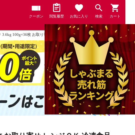
クーポン
閲覧履歴
お気に入り
検索
カート
.6kg 100g×36枚 お取り寄せ レンジＯＫ 冷凍食品 弁当