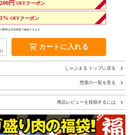
200円
OFFクーポン
1%
OFFクーポン
の費用は決済画面で確認できます
shopping_cart
カートに入れる
り
しゃぶまる トップに戻る
惣菜の一覧を見る
商品レビューを投稿するには