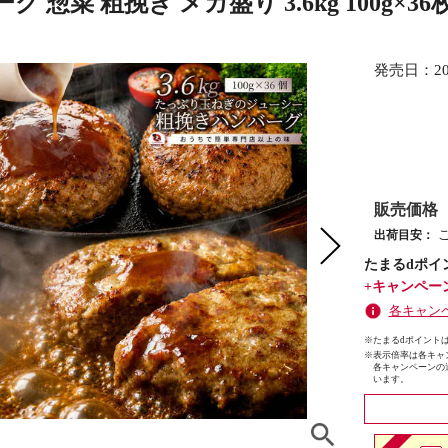
グ 惣菜 粗挽き メガ盛り 3.6kg 100g
発売日：
2
販売価格
出荷目安：
たまるdポイ
+キャンペー
各キャン
※たまるdポイントは
※
表示倍率は各キャ
各キャンペーンの
います。