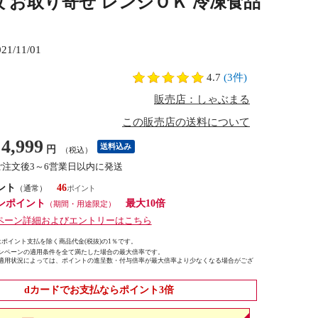
×36枚 お取り寄せ レンジＯＫ 冷凍食品
021/11/01
4.7
(3件)
販売店：しゃぶまる
この販売店の送料について
4,999
送料込み
円
（税込）
ご注文後3～6営業日以内に発送
ント
46
（通常）
ンポイント
最大10倍
（期間・用途限定）
ペーン詳細およびエントリーはこちら
ポイント支払を除く商品代金(税抜)の1％です。
ンペーンの適用条件を全て満たした場合の最大倍率です。
適用状況によっては、ポイントの進呈数・付与倍率が最大倍率より少なくなる場合がござ
dカードでお支払ならポイント3倍