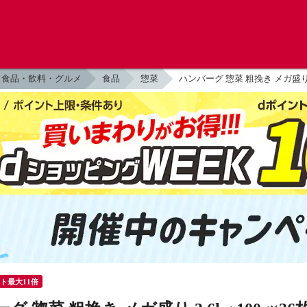
食品・飲料・グルメ
食品
惣菜
ハンバーグ 惣菜 粗挽き メガ盛り 3
ント最大11倍